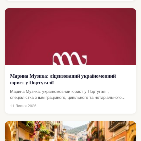
Марина Музика: ліцензований україномовний
юрист у Португалії
Марина Музика: україномовний юрист у Португалії,
спеціалістка з імміграційного, цивільного та нотаріального
права. Марина є офіційною членкинею Ordem dos
11 Липня 2026
Solicitadores...