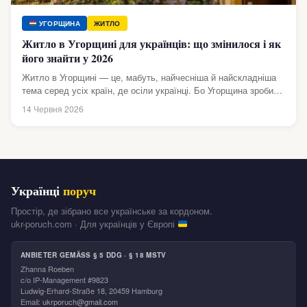
УГОРЩИНА
ЖИТЛО
Житло в Угорщині для українців: що змінилося і як
його знайти у 2026
Житло в Угорщині — це, мабуть, найчесніша й найскладніша
тема серед усіх країн, де осіли українці. Бо Угорщина зробила
те,...
14 Червня 2026
Українці
поруч
Простір, де зібрано все українське за кордоном.
ukr-poruch.com · Для українців у Європі
ANBIETER GEMÄSS § 5 DDG · § 18 MSTV
Zhanna Roeben
c/o IP-Management #9823
Ludwig-Erhard-Straße 18, 20459 Hamburg
Email:
ukrporuch@gmail.com