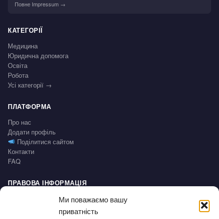
Повне Impressum →
КАТЕГОРІЇ
Медицина
Юридична допомога
Освіта
Робота
Усі категорії →
ПЛАТФОРМА
Про нас
Додати профіль
Поділитися сайтом
Контакти
FAQ
ПРАВОВА ІНФОРМАЦІЯ
Impressum
Ми поважаємо вашу
Політика конфіденційності / Datenschutz
приватність
Умови користування / AGB