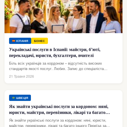
ІСПАНІЯ
БІЗНЕС
Українські послуги в Іспанії: майстри, б’юті,
перекладачі, юристи, бухгалтери, вчителі
Біль всіх українців за кордоном – відсутність високих
стандартів якості послуг. Любих. Запис до спеціаліста
посереднього рівня за 8 місяців....
21 Травня 2026
ШВЕЦІЯ
Як знайти українські послуги за кордоном: няні,
юристи, майстри, перевізники, лікарі та багато
іншого
Як знайти українські послуги за кордоном: няні, юристи,
майстри, перевізники, лікарі та багато іншого Переїзд за