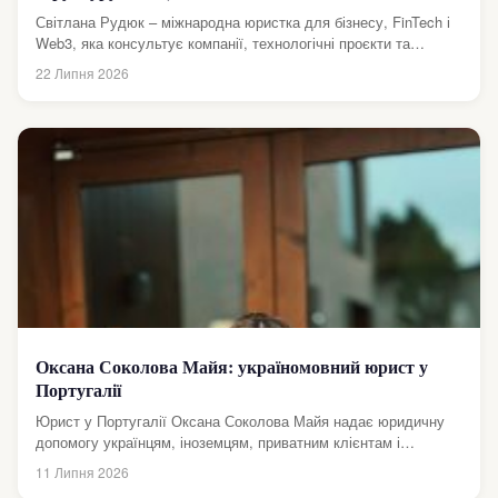
Світлана Рудюк – міжнародна юристка для бізнесу, FinTech і
Web3, яка консультує компанії, технологічні проєкти та
міжнародний бізнес з питань...
22 Липня 2026
Оксана Соколова Майя: україномовний юрист у
Португалії
Юрист у Португалії Оксана Соколова Майя надає юридичну
допомогу українцям, іноземцям, приватним клієнтам і
компаніям у питаннях міграції, громадянства, нотаріальних...
11 Липня 2026