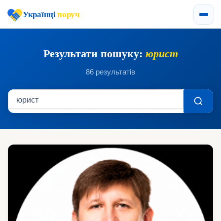
Українці
поруч
Результати пошуку:
юрист
86 результатів