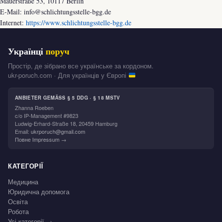
Mauerstraße 53, 10117 Berlin
E-Mail: info@schlichtungsstelle-bgg.de
Internet:
https://www.schlichtungsstelle-bgg.de
Українці
поруч
Простір, де зібрано все українське за кордоном.
ukr-poruch.com · Для українців у Європі
ANBIETER GEMÄSS § 5 DDG · § 18 MSTV
Zhanna Roeben
c/o IP-Management #9823
Ludwig-Erhard-Straße 18, 20459 Hamburg
Email:
ukrporuch@gmail.com
Повне Impressum →
КАТЕГОРІЇ
Медицина
Юридична допомога
Освіта
Робота
Усі категорії →