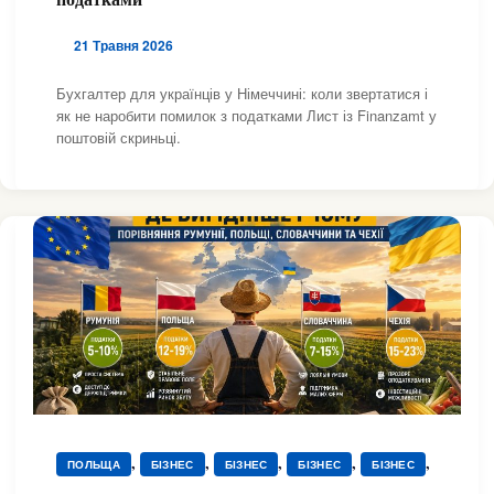
21 Травня 2026
Бухгалтер для українців у Німеччині: коли звертатися і
як не наробити помилок з податками Лист із Finanzamt у
поштовій скриньці.
,
,
,
,
,
ПОЛЬЩА
БІЗНЕС
БІЗНЕС
БІЗНЕС
БІЗНЕС
,
,
,
ДОКУМЕНТИ
ДОКУМЕНТИ
ДОКУМЕНТИ