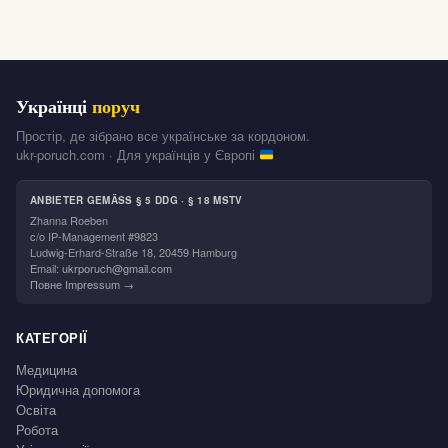
Українці
поруч
Простір, де зібрано все українське за кордоном.
ukr-poruch.com · Для українців у Європі
ANBIETER GEMÄSS § 5 DDG · § 18 MSTV
Zhanna Roeben
c/o IP-Management #9823
Ludwig-Erhard-Straße 18, 20459 Hamburg
Email:
ukrporuch@gmail.com
Повне Impressum →
КАТЕГОРІЇ
Медицина
Юридична допомога
Освіта
Робота