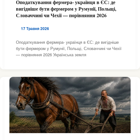
Оподаткування фермера- українця в ЄС: де
,
,
,
,
ДОКУМЕНТИ
РОБОТА
РОБОТА
РОБОТА
вигідніше бути фермером у Румунії, Польщі,
,
,
,
,
РОБОТА
РУМУНІЯ
СЛОВАЧЧИНА
ЧЕХІЯ
Словаччині чи Чехії — порівняння 2026
,
,
ЮРИДИЧНА ДОПОМОГА
ЮРИДИЧНА ДОПОМОГА
,
ЮРИДИЧНА ДОПОМОГА
ЮРИДИЧНА ДОПОМОГА
17 Травня 2026
Оподаткування фермера- українця в ЄС: де вигідніше
бути фермером у Румунії, Польщі, Словаччині чи Чехії
— порівняння 2026 Українська земля