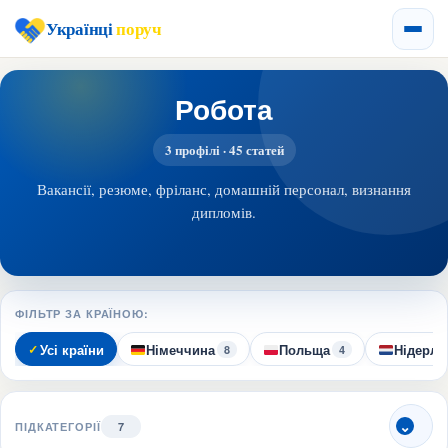
Українці
поруч
Робота
3 профілі · 45 статей
Вакансії, резюме, фріланс, домашній персонал, визнання
дипломів.
ФІЛЬТР ЗА КРАЇНОЮ:
Усі країни
Німеччина
Польща
Нідерла
8
4
ПІДКАТЕГОРІЇ
7