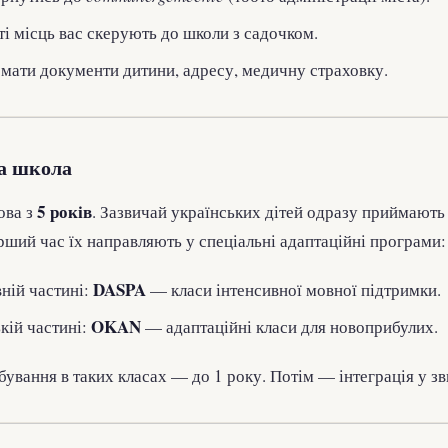
і місць вас скерують до школи з садочком.
 мати документи дитини, адресу, медичну страховку.
а школа
5 років
ова з
. Зазвичай українських дітей одразу приймають
ерший час їх направляють у спеціальні адаптаційні програми:
DASPA
ній частині:
— класи інтенсивної мовної підтримки.
OKAN
кій частині:
— адаптаційні класи для новоприбулих.
бування в таких класах — до 1 року. Потім — інтеграція у зв