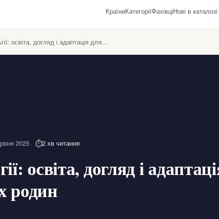
Країни
Категорії
Фахівці
Нові в каталозі
гії: освіта, догляд і адаптація для...
ервня 2025
2 хв читання
ії: освіта, догляд і адаптац
х родин