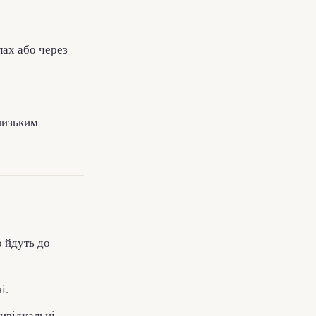
лах або через
 низьким
о йдуть до
і.
дивідуальні