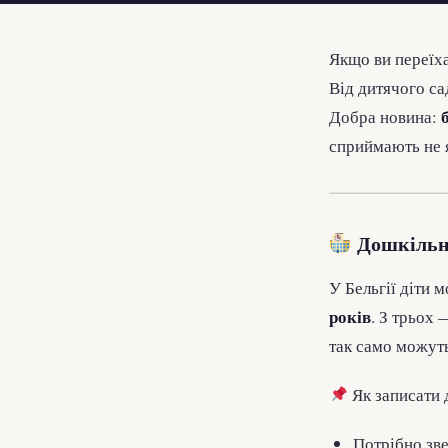
Якщо ви переїха
Від дитячого са
Добра новина:
сприймають не я
Дошкільна
У Бельгії діти 
років
. З трьох 
так само можуть
Як записати 
Потрібно зв