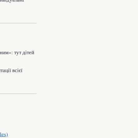
ним»: тут дітей
ації всієї
les)