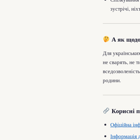
зустрічі, ніх
А як щодо
Для українських
не сварять, не т
вседозволеність
родини.
Корисні п
Офіційна інф
Інформація д