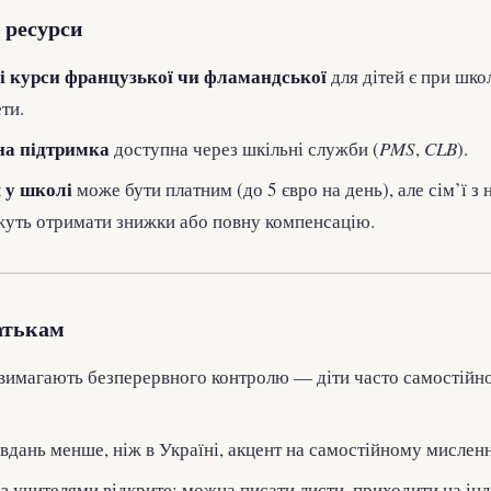
 ресурси
і курси французької чи фламандської
для дітей є при шко
ти.
на підтримка
доступна через шкільні служби (
PMS
,
CLB
).
 у школі
може бути платним (до 5 євро на день), але сім’ї з
уть отримати знижки або повну компенсацію.
атькам
 вимагають безперервного контролю — діти часто самостійн
дань менше, ніж в Україні, акцент на самостійному мисленн
з учителями відкрите: можна писати листи, приходити на ін