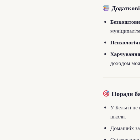
Додаткові
Безкоштовн
муніципаліте
Психологіч
Харчування
доходом мож
Поради б
У Бельгії не
школи.
Домашніх зав
Спілкування 