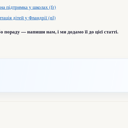
а підтримка у школах (fr)
ація дітей у Фландрії (nl)
о пораду — напиши нам, і ми додамо її до цієї статті.