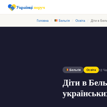
Українці
поруч
Головна
/
Бельгія
/
Освіта
/
Діти в Бель
12 Ч
Бельгія
Освіта
Діти в Бельг
українськи