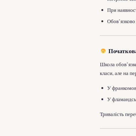
При наявност
Обов’язково
Початков
Школа обов’язк
класи, але на п
У франкомов
У фламандсь
Тривалість пере