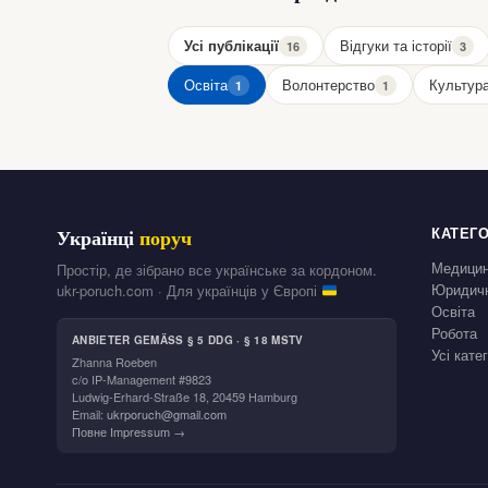
Усі публікації
Відгуки та історії
16
3
Освіта
Волонтерство
Культур
1
1
КАТЕГО
Українці
поруч
Медици
Простір, де зібрано все українське за кордоном.
Юридичн
ukr-poruch.com · Для українців у Європі
Освіта
Робота
ANBIETER GEMÄSS § 5 DDG · § 18 MSTV
Усі кате
Zhanna Roeben
c/o IP-Management #9823
Ludwig-Erhard-Straße 18, 20459 Hamburg
Email:
ukrporuch@gmail.com
Повне Impressum →