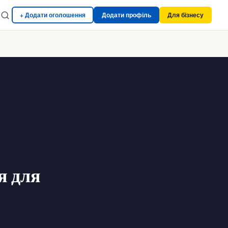
+ Додати оголошення
Додати профіль
Для бізнесу
ія для