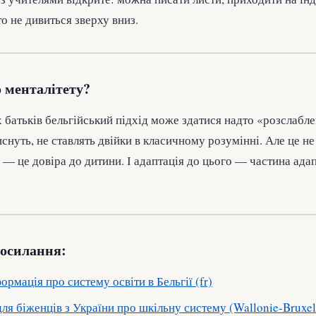
то не дивиться зверху вниз.
 менталітету?
 батьків бельгійський підхід може здатися надто «розслабле
иснуть, не ставлять двійки в класичному розумінні. Але це не
 — це довіра до дитини. І адаптація до цього — частина адапт
осилання:
ормація про систему освіти в Бельгії (fr)
ля біженців з України про шкільну систему (Wallonie-Bruxel