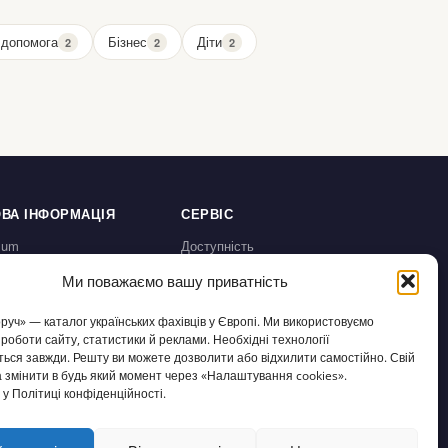
допомога
Бізнес
Діти
2
2
2
ВА ІНФОРМАЦІЯ
СЕРВІС
sum
Доступність
а конфіденційності /
Налаштування cookies
Ми поважаємо вашу приватність
chutz
користування / AGB
оруч» — каталог українських фахівців у Європі. Ми використовуємо
а відмову /
 роботи сайту, статистики й реклами. Необхідні технології
fsbelehrung
ься завжди. Решту ви можете дозволити або відхилити самостійно. Свій
 змінити в будь який момент через «Налаштування cookies».
у Політиці конфіденційності.