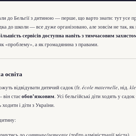
ли до Бельгії з дитиною — перше, що варто знати: тут усе п
дка до школи — все дуже організовано, але зовсім не так, як 
більшість сервісів доступна навіть з тимчасовим захисто
к «проблему», а як громадянина з правами.
 освіта
можуть відвідувати дитячий садок (fr.
école maternelle
, нід.
kl
обов’язковим
— він стає
. Усі бельгійські діти ходять у сад
 ходити і діти з України.
дитину:
ернутись до
commune/gemeente
(тобто адміністрації міста).