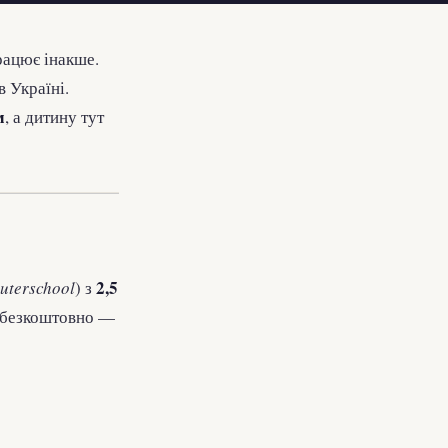
рацює інакше.
в Україні.
м
, а дитину тут
2,5
euterschool
) з
ок безкоштовно —