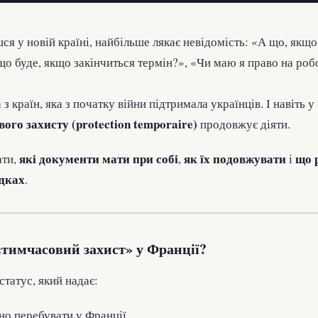
ся у новій країні, найбільше лякає невідомість: «А що, якщ
що буде, якщо закінчиться термін?», «Чи маю я право на роб
 країн, яка з початку війни підтримала українців. І навіть у
ого захисту (protection temporaire)
продовжує діяти.
які документи мати при собі
як їх подовжувати
що 
ати,
,
і
дках
.
тимчасовий захист» у Франції?
статус, який надає:
но перебувати у Франції