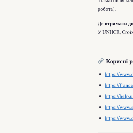
Тільки після кі
робота).
Де отримати д
У UNHCR, Croix-
Корисні р
https://www.d
https://france
https://help.
https://www.s
https://www.c