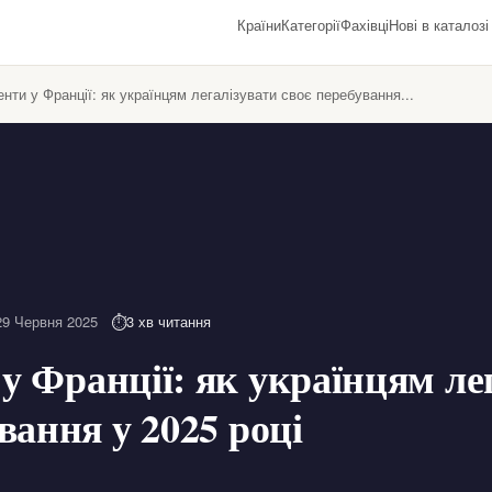
Країни
Категорії
Фахівці
Нові в каталозі
нти у Франції: як українцям легалізувати своє перебування...
29 Червня 2025
3 хв читання
у Франції: як українцям ле
вання у 2025 році