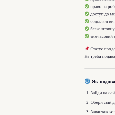
право на роб
доступ до м
соціальні ви
безкоштовну 
тимчасовий ви
Статус прод
Не треба подав
Як подовж
Зайди на са
Обери свій 
Завантаж коп