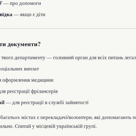
F
— про допомоги
відка
— якщо є діти
ти документи?
твого департаменту — головний орган для всіх питань легал
оціальних виплат
 оформлення медицини
ля реєстрації фрілансерів
il
— для реєстрації в службі зайнятості
 багатьох містах є перекладачі/волонтери, які допомагають 
льно. Спитай у місцевій українській групі.