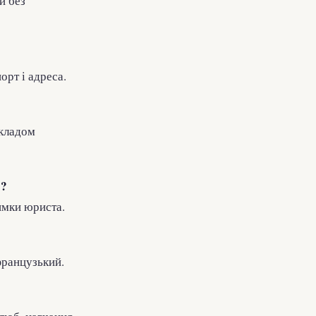
и без
орт і адреса.
екладом
)?
имки юриста.
французький.