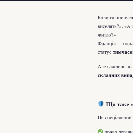
Коли ти опиняєш
виселять?», «А 
житло?»
Франція — одна з
тимчасов
статус
Але важливо зн
складних випа
Що таке «
Це спеціальний 
право легаль