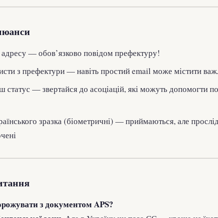
нюанси
 адресу — обов’язково повідом префектуру!
исти з префектури — навіть простий email може містити важ
ш статус — звертайся до асоціацій, які можуть допомогти п
аїнського зразка (біометричні) — приймаються, але прослі
очені
итання
орожувати з документом APS?