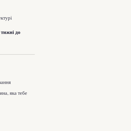
ектурі
 тижні до
вання
на, яка тебе