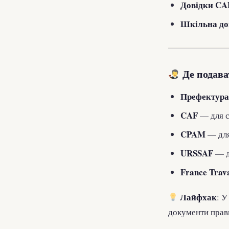
Довідки CA
Шкільна до
Де подава
Префектура
CAF
— для с
CPAM
— для
URSSAF
— д
France Trava
Лайфхак
: У
документи прави