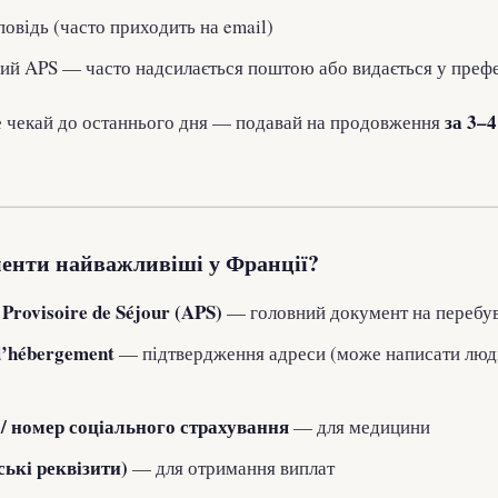
повідь (часто приходить на email)
ий APS — часто надсилається поштою або видається у преф
за 3–4
не чекай до останнього дня — подавай на продовження
.
енти найважливіші у Франції?
 Provisoire de Séjour (APS)
— головний документ на перебу
 d’hébergement
— підтвердження адреси (може написати люди
e / номер соціального страхування
— для медицини
ські реквізити)
— для отримання виплат