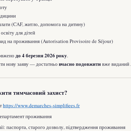
оту
едицини
плати (CAF, житло, допомога на дитину)
освіту для дітей
д на проживання (Autorisation Provisoire de Séjour)
до 4 березня 2026 року
овжено
.
вчасно подовжити
ати нову заяву — достатньо
вже виданий 
ити тимчасовий захист?
йт
https://www.demarches-simplifiees.fr
департамент проживання
ії: паспорта, старого дозволу, підтвердження проживання