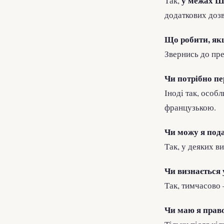
у межах Ш
Так,
додаткових дозв
Що робити, як
Звернись до пре
Чи потрібно п
Іноді так, особ
французькою.
Чи можу я пода
Так, у деяких в
Чи визнається
Так, тимчасово
Чи маю я право