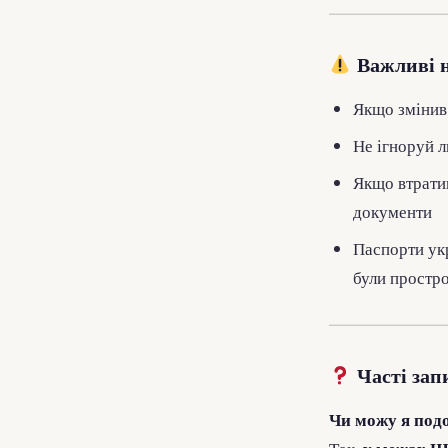
Важливі 
Якщо змінив
Не ігноруй л
Якщо втрати
документи
Паспорти укр
були простр
Часті зап
Чи можу я под