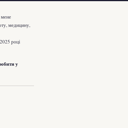
о мене
оту, медицину,
 2025 році
робити у