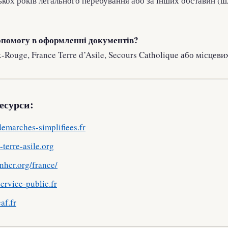
лькох років легального перебування або за інших обставин (ш
опомогу в оформленні документів?
Rouge, France Terre d’Asile, Secours Catholique або місцеви
есурси:
emarches-simplifiees.fr
-terre-asile.org
unhcr.org/france/
ervice-public.fr
af.fr