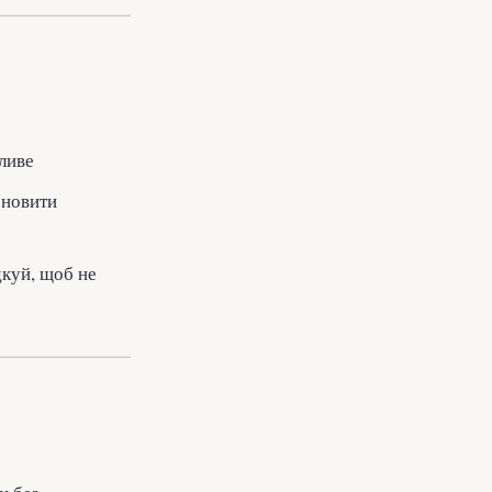
ливе
оновити
дкуй, щоб не