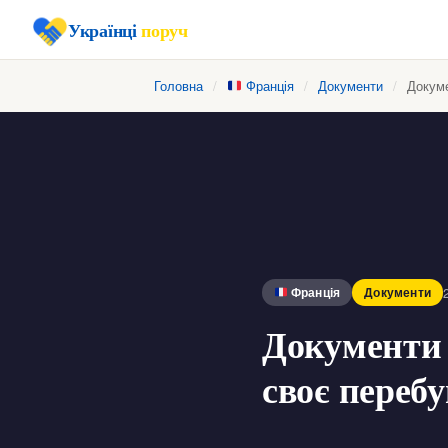
Українці
поруч
Головна
/
Франція
/
Документи
/
Докуме
Франція
Документи
Документи 
своє перебу