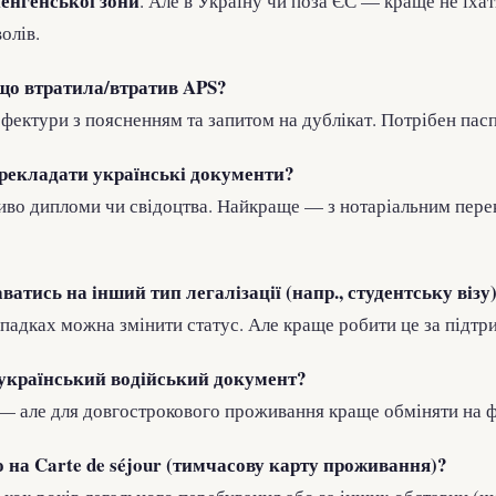
енгенської зони
. Але в Україну чи поза ЄС — краще не їхат
олів.
що втратила/втратив APS?
фектури з поясненням та запитом на дублікат. Потрібен пасп
ерекладати українські документи?
ливо дипломи чи свідоцтва. Найкраще — з нотаріальним пер
ватись на інший тип легалізації (напр., студентську візу
ипадках можна змінити статус. Але краще робити це за підтр
 український водійський документ?
 — але для довгострокового проживання краще обміняти на 
 на Carte de séjour (тимчасову карту проживання)?