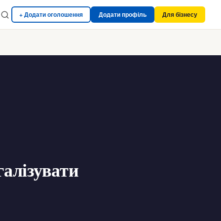
+ Додати оголошення
Додати профіль
Для бізнесу
галізувати