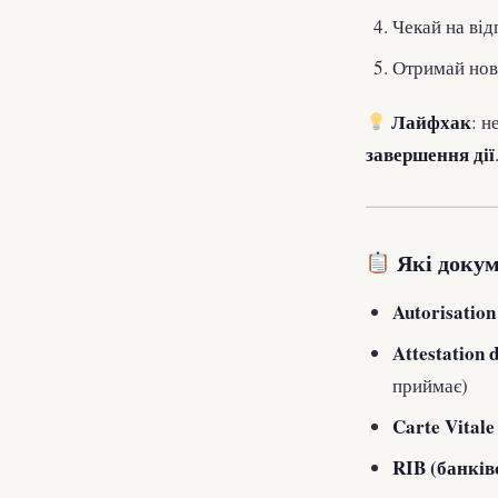
Чекай на від
Отримай нов
Лайфхак
: 
завершення дії
Які докум
Autorisation
Attestation
приймає)
Carte Vital
RIB (банків