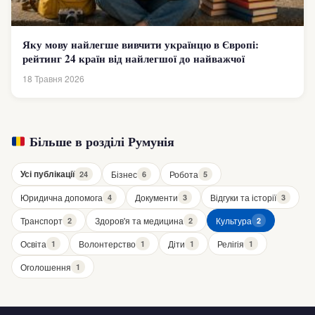
Яку мову найлегше вивчити українцю в Європі:
рейтинг 24 країн від найлегшої до найважчої
18 Травня 2026
Більше в розділі Румунія
Усі публікації
Бізнес
Робота
24
6
5
Юридична допомога
Документи
Відгуки та історії
4
3
3
Транспорт
Здоров'я та медицина
Культура
2
2
2
Освіта
Волонтерство
Діти
Релігія
1
1
1
1
Оголошення
1