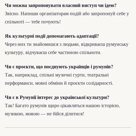
Чи можна запропонувати власний виступ чи ідею?
Звісно. Напиши організаторам подій або запропонуй себе у
спільноті — тебе почують!
Як культурні події допомагають адаптації?
Через них ти знайомишся з людьми, відкриваєш румунську
культуру, відчуваєш себе частиною спільноти.
Чи є проєкти, що поєднують українців і румунів?
Так, наприклад, спільні музичні гурти, театральні
перформанси, мовні обміни й проєкти солідарності.
Чи є в Румунії інтерес до української культури?
Так! Багато румунів щиро цікавляться нашою історією,
музикою, мовою — не бійся ділитися!