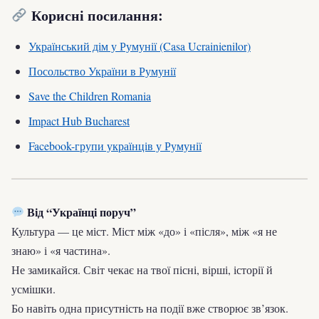
Корисні посилання:
Український дім у Румунії (Casa Ucrainienilor)
Посольство України в Румунії
Save the Children Romania
Impact Hub Bucharest
Facebook-групи українців у Румунії
Від “Українці поруч”
Культура — це міст. Міст між «до» і «після», між «я не
знаю» і «я частина».
Не замикайся. Світ чекає на твої пісні, вірші, історії й
усмішки.
Бо навіть одна присутність на події вже створює зв’язок.