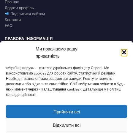
Про нас
Додати профіль
Поділитися сайтом
Контакти
FAQ
ПРАВОВА ІНФОРМАЦІЯ
Impressum
Ми поважаємо вашу
Політика конфіденційності / Datenschutz
приватність
Умови користування / AGB
Право на відмову / Widerrufsbelehrung
«Українці поруч» — каталог українських фахівців у Європі. Ми
використовуємо cookies для роботи сайту, статистики й реклами.
СЕРВІС
Необхідні технології застосовуються завжди. Решту ви можете
дозволити або відхилити самостійно. Свій вибір можна змінити в будь
Доступність
який момент через «Налаштування cookies». Детальніше у Політиці
Налаштування cookies
конфіденційності.
Прийняти всі
© 2026 Українці поруч · Зроблено з
для нашої спільноти
ukrporuch@gmail.com
Відхилити всі