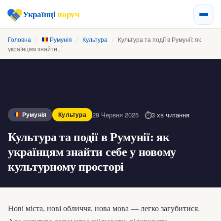
Українці
поруч
Головна
/
Румунія
/
Культура
/
Культура та події в Румунії: як
українцям знайти...
29 Червня 2025
3 хв читання
Румунія
Культура
Культура та події в Румунії: як
українцям знайти себе у новому
культурному просторі
Нові міста, нові обличчя, нова мова — легко загубитися.