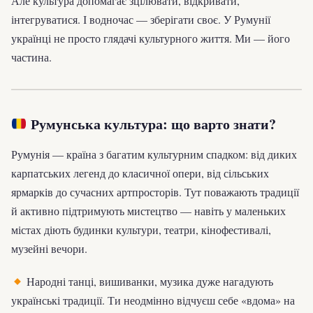
Але культура допомагає зцілювати, відкривати,
інтегруватися. І водночас — зберігати своє. У Румунії
українці не просто глядачі культурного життя. Ми — його
частина.
Румунська культура: що варто знати?
Румунія — країна з багатим культурним спадком: від диких
карпатських легенд до класичної опери, від сільських
ярмарків до сучасних артпросторів. Тут поважають традиції
й активно підтримують мистецтво — навіть у маленьких
містах діють будинки культури, театри, кінофестивалі,
музейні вечори.
Народні танці, вишиванки, музика дуже нагадують
українські традиції. Ти неодмінно відчуєш себе «вдома» на