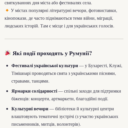
святкуваннях дня міста або фестивалях села.
У містах популярні літературні вечори, фотовиставки,
кінопокази, де часто піднімаються теми війни, міграції,
людських історій. Там є місце і для українських голосів.
Які події проходять у Румунії?
Фестивалі української культури
— у Бухаресті, Клужі,
Тімішоарі проводяться свята з українськими піснями,
стравами, танцями.
Ярмарки солідарності
— спільні заходи для підтримки
біженців: концерти, артмаркети, благодійні події.
Культурні вечори
— бібліотеки й культурні центри
влаштовують тематичні зустрічі (з участю українських
письменників, митців, волонтерів).