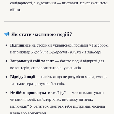
солідарності, а художники — виставки, присвячені темі
війни.
Як стати частиною подій?
Підпишись
на сторінки української громади у Facebook,
наприклад:
Українці в Бухаресті / Клужі / Тімішоарі
Запропонуй свій талант
— багато подій відкриті для
волонтерів, співорганізаторів, учасників.
Відвідуй події
— навіть якщо не розумієш мови, емоція
та атмосфера зрозумілі без слів.
Не бійся пропонувати свої ідеї
— хочеш влаштувати
читання поезії, майстер-клас, виставку дитячих
малюнків? У багатьох центрах тебе підтримає місцева
влада або волонтери.