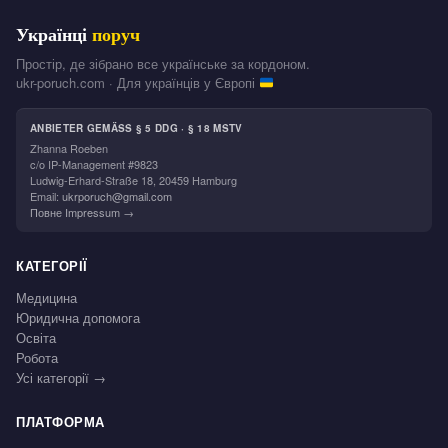
Українці
поруч
Простір, де зібрано все українське за кордоном.
ukr-poruch.com · Для українців у Європі
ANBIETER GEMÄSS § 5 DDG · § 18 MSTV
Zhanna Roeben
c/o IP-Management #9823
Ludwig-Erhard-Straße 18, 20459 Hamburg
Email:
ukrporuch@gmail.com
Повне Impressum →
КАТЕГОРІЇ
Медицина
Юридична допомога
Освіта
Робота
Усі категорії →
ПЛАТФОРМА