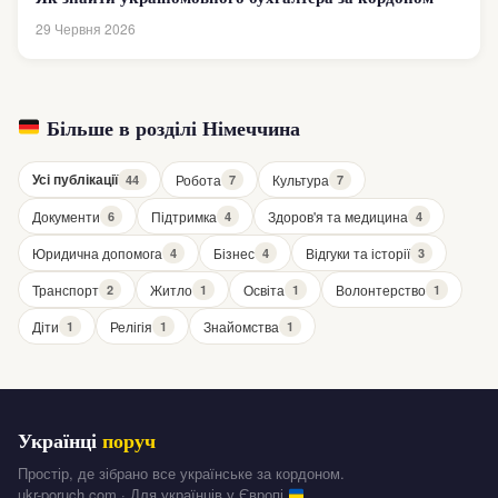
29 Червня 2026
Більше в розділі Німеччина
Усі публікації
Робота
Культура
44
7
7
Документи
Підтримка
Здоров'я та медицина
6
4
4
Юридична допомога
Бізнес
Відгуки та історії
4
4
3
Транспорт
Житло
Освіта
Волонтерство
2
1
1
1
Діти
Релігія
Знайомства
1
1
1
Українці
поруч
Простір, де зібрано все українське за кордоном.
ukr-poruch.com · Для українців у Європі