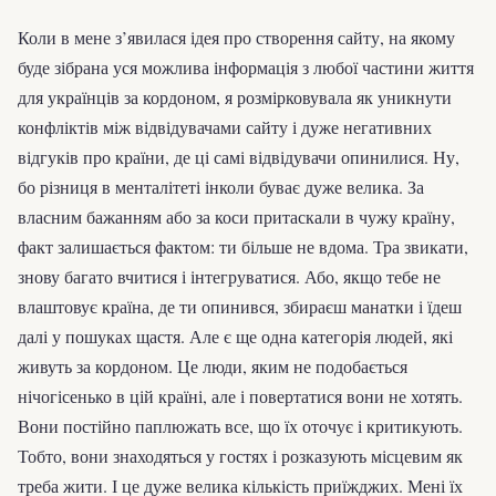
Коли в мене з’явилася ідея про створення сайту, на якому
буде зібрана уся можлива інформація з любої частини життя
для українців за кордоном, я розмірковувала як уникнути
конфліктів між відвідувачами сайту і дуже негативних
відгуків про країни, де ці самі відвідувачи опинилися. Ну,
бо різниця в менталітеті інколи буває дуже велика. За
власним бажанням або за коси притаскали в чужу країну,
факт залишається фактом: ти більше не вдома. Тра звикати,
знову багато вчитися і інтегруватися. Або, якщо тебе не
влаштовує країна, де ти опинився, збираєш манатки і їдеш
далі у пошуках щастя. Але є ще одна категорія людей, які
живуть за кордоном. Це люди, яким не подобається
нічогісенько в цій країні, але і повертатися вони не хотять.
Вони постійно паплюжать все, що їх оточує і критикують.
Тобто, вони знаходяться у гостях і розказують місцевим як
треба жити. І це дуже велика кількість приїжджих. Мені їх