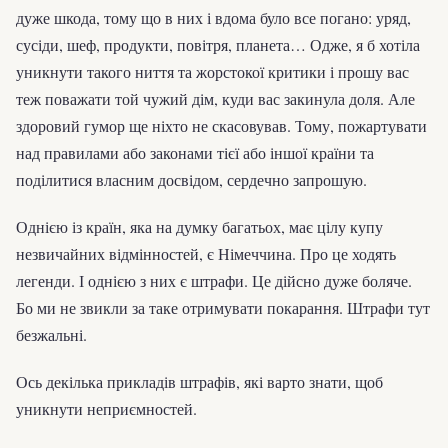
дуже шкода, тому що в них і вдома було все погано: уряд,
сусіди, шеф, продукти, повітря, планета… Одже, я б хотіла
уникнути такого ниття та жорстокої критики і прошу вас
теж поважати той чужий дім, куди вас закинула доля. Але
здоровий гумор ще ніхто не скасовував. Тому, пожартувати
над правилами або законами тієї або іншої країни та
поділитися власним досвідом, сердечно запрошую.
Однією із країн, яка на думку багатьох, має цілу купу
незвичайних відмінностей, є Німеччина. Про це ходять
легенди. І однією з них є штрафи. Це дійсно дуже боляче.
Бо ми не звикли за таке отримувати покарання. Штрафи тут
безжальні.
Ось декілька прикладів штрафів, які варто знати, щоб
уникнути неприємностей.