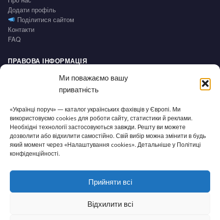
Додати профіль
Поділитися сайтом
Контакти
FAQ
ПРАВОВА ІНФОРМАЦІЯ
Impressum
Ми поважаємо вашу
Політика конфіденційності / Datenschutz
приватність
Умови користування / AGB
Право на відмову / Widerrufsbelehrung
«Українці поруч» — каталог українських фахівців у Європі. Ми
використовуємо cookies для роботи сайту, статистики й реклами.
СЕРВІС
Необхідні технології застосовуються завжди. Решту ви можете
дозволити або відхилити самостійно. Свій вибір можна змінити в будь
Доступність
який момент через «Налаштування cookies». Детальніше у Політиці
Налаштування cookies
конфіденційності.
Прийняти всі
© 2026 Українці поруч · Зроблено з
для нашої спільноти
ukrporuch@gmail.com
Відхилити всі