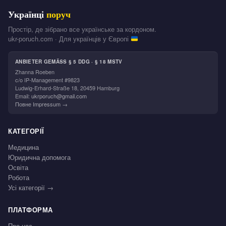
Українці
поруч
Простір, де зібрано все українське за кордоном.
ukr-poruch.com · Для українців у Європі
ANBIETER GEMÄSS § 5 DDG · § 18 MSTV
Zhanna Roeben
c/o IP-Management #9823
Ludwig-Erhard-Straße 18, 20459 Hamburg
Email:
ukrporuch@gmail.com
Повне Impressum →
КАТЕГОРІЇ
Медицина
Юридична допомога
Освіта
Робота
Усі категорії →
ПЛАТФОРМА
Про нас