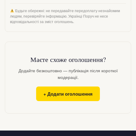
Будьте обережні: не передавайте передоплату незнайомим
людям, перевіряйте інформацію. Українці Поруч не несе
відповідальності за зміст оголошень.
Маєте схоже оголошення?
Додайте безкоштовно — публікація після короткої
модерації.
+ Додати оголошення