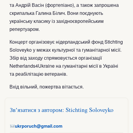
та Андрій Васін (фортепіано), а також запрошена
скрипалька Галина Білич. Вони поєднують
українську класику із західноєвропейським
репертуаром.
Концерт організовує нідерландський фонд Stichting
Soloveyko у межах культурної та гуманітарної місії.
Збір від заходу спрямовується організації
Netherlands4Ukraine на гуманітарні місії в Україні
та реабілітацію ветеранів.
Вхід вільний, пожертва вітається.
Звʼязатися з автором: Stichting Soloveyko
ukrporuch@gmail.com