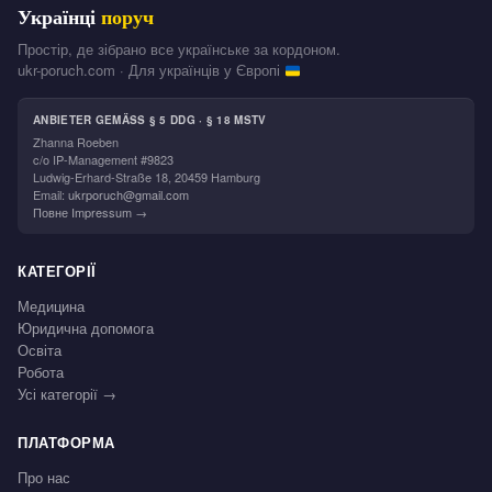
Українці
поруч
Простір, де зібрано все українське за кордоном.
ukr-poruch.com · Для українців у Європі
ANBIETER GEMÄSS § 5 DDG · § 18 MSTV
Zhanna Roeben
c/o IP-Management #9823
Ludwig-Erhard-Straße 18, 20459 Hamburg
Email:
ukrporuch@gmail.com
Повне Impressum →
КАТЕГОРІЇ
Медицина
Юридична допомога
Освіта
Робота
Усі категорії →
ПЛАТФОРМА
Про нас