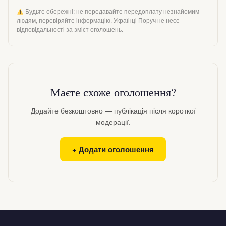
Будьте обережні: не передавайте передоплату незнайомим
людям, перевіряйте інформацію. Українці Поруч не несе
відповідальності за зміст оголошень.
Маєте схоже оголошення?
Додайте безкоштовно — публікація після короткої
модерації.
+ Додати оголошення