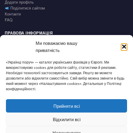
Додати профіль
Поділитися сайтом
Контакти
FAQ
ПРАВОВА ІНФОРМАЦІЯ
Impressum
Ми поважаємо вашу
Політика конфіденційності / Datenschutz
приватність
Умови користування / AGB
Право на відмову / Widerrufsbelehrung
«Українці поруч» — каталог українських фахівців у Європі. Ми
використовуємо cookies для роботи сайту, статистики й реклами.
Необхідні технології застосовуються завжди. Решту ви можете
СЕРВІС
дозволити або відхилити самостійно. Свій вибір можна змінити в будь
Доступність
який момент через «Налаштування cookies». Детальніше у Політиці
Налаштування cookies
конфіденційності.
Прийняти всі
© 2026 Українці поруч · Зроблено з
для нашої спільноти
ukrporuch@gmail.com
Відхилити всі
Налаштувати