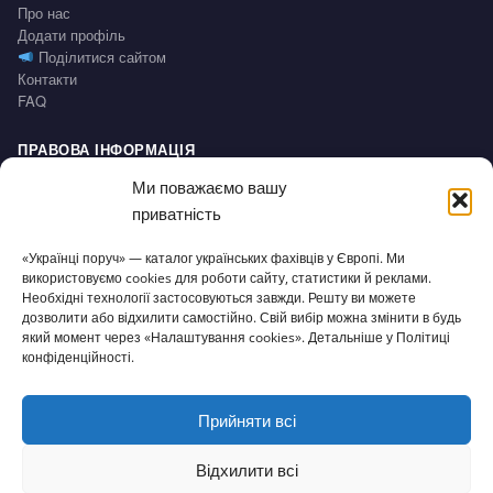
Про нас
Додати профіль
Поділитися сайтом
Контакти
FAQ
ПРАВОВА ІНФОРМАЦІЯ
Impressum
Ми поважаємо вашу
Політика конфіденційності / Datenschutz
приватність
Умови користування / AGB
Право на відмову / Widerrufsbelehrung
«Українці поруч» — каталог українських фахівців у Європі. Ми
використовуємо cookies для роботи сайту, статистики й реклами.
СЕРВІС
Необхідні технології застосовуються завжди. Решту ви можете
дозволити або відхилити самостійно. Свій вибір можна змінити в будь
Доступність
який момент через «Налаштування cookies». Детальніше у Політиці
Налаштування cookies
конфіденційності.
Прийняти всі
© 2026 Українці поруч · Зроблено з
для нашої спільноти
ukrporuch@gmail.com
Відхилити всі