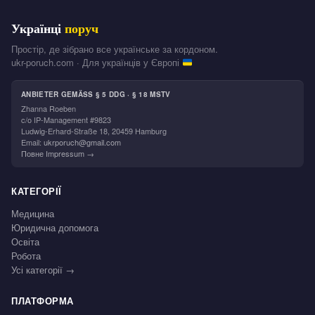
Українці
поруч
Простір, де зібрано все українське за кордоном.
ukr-poruch.com · Для українців у Європі
ANBIETER GEMÄSS § 5 DDG · § 18 MSTV
Zhanna Roeben
c/o IP-Management #9823
Ludwig-Erhard-Straße 18, 20459 Hamburg
Email:
ukrporuch@gmail.com
Повне Impressum →
КАТЕГОРІЇ
Медицина
Юридична допомога
Освіта
Робота
Усі категорії →
ПЛАТФОРМА