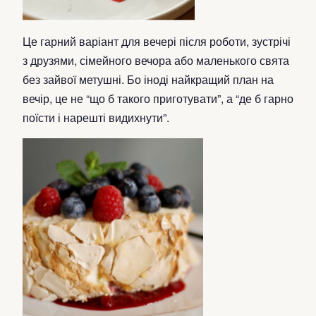
Це гарний варіант для вечері після роботи, зустрічі
з друзями, сімейного вечора або маленького свята
без зайвої метушні. Бо іноді найкращий план на
вечір, це не “що б такого приготувати”, а “де б гарно
поїсти і нарешті видихнути”.