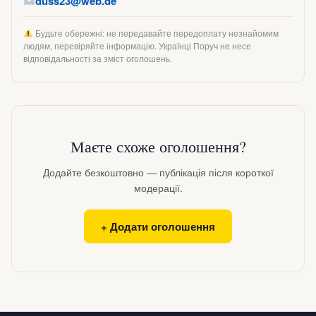
duss23@web.de
Будьте обережні: не передавайте передоплату незнайомим
людям, перевіряйте інформацію. Українці Поруч не несе
відповідальності за зміст оголошень.
Маєте схоже оголошення?
Додайте безкоштовно — публікація після короткої
модерації.
+ Додати оголошення