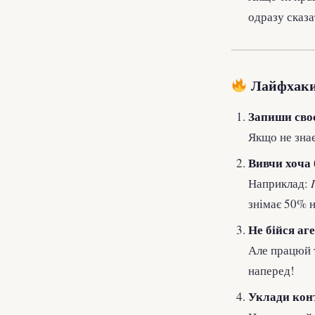
одразу сказа
Лайфхаки,
Запиши своє
Якщо не зна
Вивчи хоча 
Наприклад:
знімає 50% н
Не бійся аге
Але працюй т
наперед!
Уклади конт