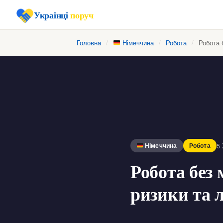
Українці
поруч
Головна
/
Німеччина
/
Робота
/
Робота б
5
Німеччина
Робота
Робота без 
ризики та 