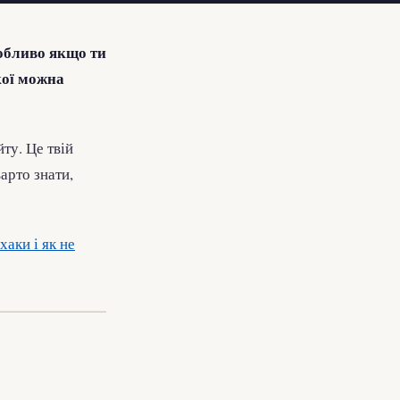
собливо якщо ти
кої можна
ту. Це твій
арто знати,
хаки і як не