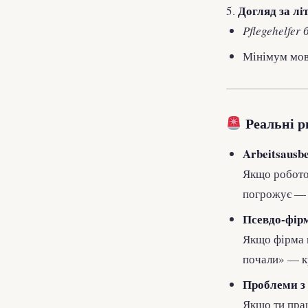
Догляд за л
5.
Pflegehelfer 
Мінімум мови
Реальні р
Arbeitsausb
Якщо робото
погрожує — ц
Псевдо-фірм
Якщо фірма н
почали» — к
Проблеми з 
Якщо ти пра