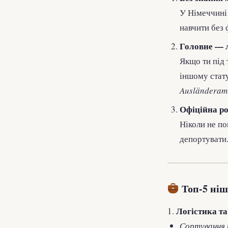
У Німеччині
навчити без 
Головне — л
Якщо ти під 
іншому стату
Ausländeram
Офіційна ро
Ніколи не по
депортувати.
Топ-5 ніш
Логістика та
1.
Сортування т