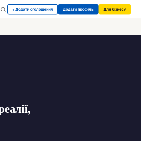
+ Додати оголошення
Додати профіль
Для бізнесу
реалії,