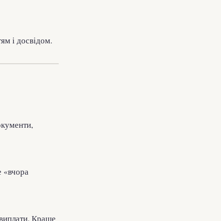
ям і досвідом.
окументи,
е «вчора
 виплати. Краще