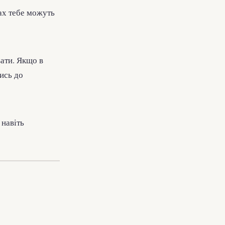
тах тебе можуть
ати. Якщо в
ись до
 навіть