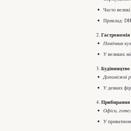
Часто велик
Приклад: DH
Гастрономія
2.
Помічник кух
У великих мі
Будівництво
3.
Допоміжні р
У деяких фір
Прибирання
4.
Офіси, готелі
У приватному