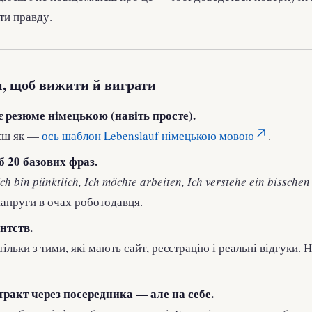
ти правду.
 щоб вижити й виграти
 резюме німецькою (навіть просте).
єш як —
ось шаблон Lebenslauf німецькою мовою
.
б 20 базових фраз.
Ich bin pünktlich, Ich möchte arbeiten, Ich verstehe ein bissche
апруги в очах роботодавця.
нтств.
ільки з тими, які мають сайт, реєстрацію і реальні відгуки. 
ракт через посередника — але на себе.