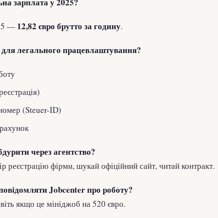
ьна зарплата у 2025?
12,82 євро брутто за годину
025 —
.
о для легального працевлаштування?
боту
реєстрація)
омер (Steuer-ID)
 рахунок
бдурити через агентство?
ір реєстрацію фірми, шукай офіційний сайт, читай контракт.
 повідомляти Jobcenter про роботу?
віть якщо це мініджоб на 520 євро.