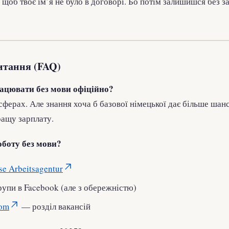
 щоб твоє ім’я не було в договорі. Бо потім залишишся без з
итання (FAQ)
рацювати без мови офіційно?
 сферах. Але знання хоча б базової німецької дає більше шанс
ращу зарплату.
оботу без мови?
se Arbeitsagentur
рупи в Facebook (але з обережністю)
com
— розділ вакансій