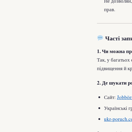
Не дозволяй,
прав.
Часті зап
1. Чи можна п
Так, у багатьох
підвищення й к
2. Де шукати р
Сайт:
Jobbör
Українські г
ukr-poruch.