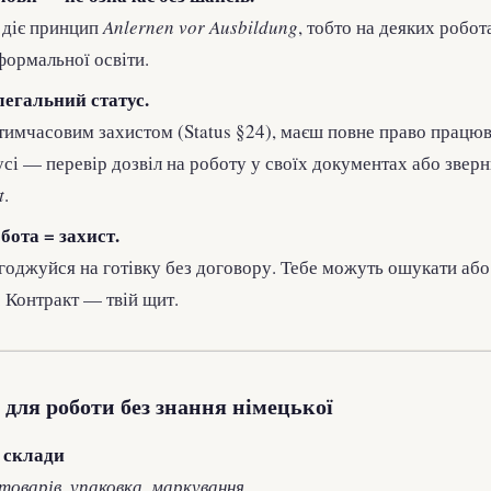
 діє принцип
Anlernen vor Ausbildung
, тобто на деяких робо
формальної освіти.
егальний статус.
тимчасовим захистом (Status §24), маєш повне право працюв
сі — перевір дозвіл на роботу у своїх документах або зверн
t
.
бота = захист.
годжуйся на готівку без договору. Тебе можуть ошукати або
 Контракт — твій щит.
 для роботи без знання німецької
 склади
оварів, упаковка, маркування.