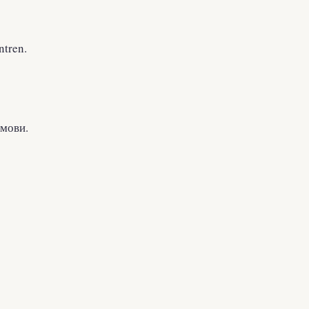
tren.
 мови.