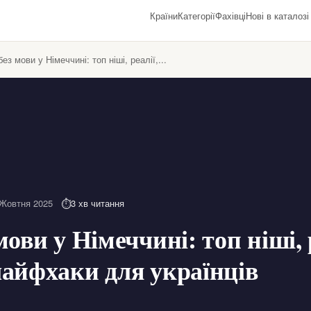
Країни
Категорії
Фахівці
Нові в каталозі
ез мови у Німеччині: топ ніші, реалії,...
 Жовтня 2025
3 хв читання
мови у Німеччині: топ ніші, 
лайфхаки для українців