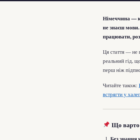
Німеччина — кр
не знаєш мови.
працювати, роз
Ця стаття — не 
реальний гід, щ
перш ніж підпис
Читайте також:
встрягти у хале
Що варто 
Без знання 