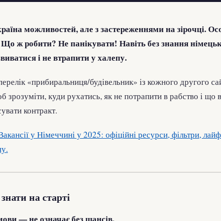
аїна можливостей, але з застереженнями на зірочці. О
 Що ж робити? Не панікувати! Навіть без знання німець
виватися і не втрапити у халепу.
перелік «прибиральниця/будівельник» із кожного другого сай
об зрозуміти, куди рухатись, як не потрапити в рабство і що в
увати контракт.
Вакансії у Німеччині у 2025: офіційні ресурси, фільтри, лайф
пу.
знати на старті
мови — не означає без шансів.