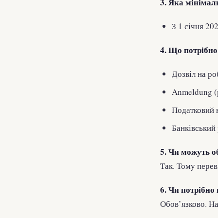
3. Яка мінімал
З 1 січня 2
4. Що потрібн
Дозвіл на ро
Anmeldung (
Податковий н
Банківський
5. Чи можуть о
Так. Тому перев
6. Чи потрібно
Обов’язково. На