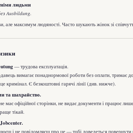
ітніми людьми
без Ausbildung.
, але максимум людяності. Часто шукають жінок зі співчутт
изики
eutung
— трудова експлуатація.
давець вимагає понаднормової роботи без оплати, тримає д
е кримінал. Є безкоштовні гарячі лінії (див. нижче).
и та шахрайство.
е має офіційної сторінки, не видає документи і працює лиш
раще тікай.
Jobcenter.
цюєш і не повідомляєш про це — тобі доведеться повернути