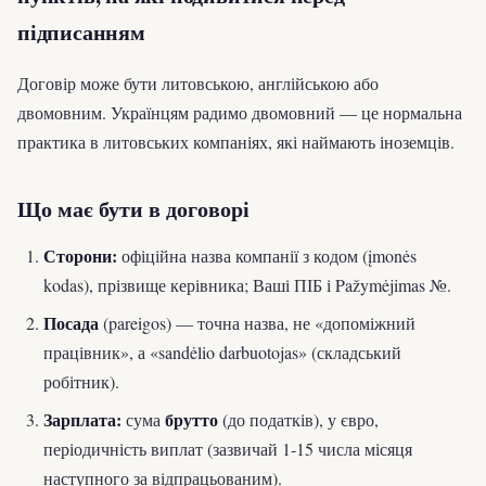
підписанням
Договір може бути литовською, англійською або
двомовним. Українцям радимо двомовний — це нормальна
практика в литовських компаніях, які наймають іноземців.
Що має бути в договорі
Сторони:
офіційна назва компанії з кодом (įmonės
kodas), прізвище керівника; Ваші ПІБ і Pažymėjimas №.
Посада
(pareigos) — точна назва, не «допоміжний
працівник», а «sandėlio darbuotojas» (складський
робітник).
Зарплата:
брутто
сума
(до податків), у євро,
періодичність виплат (зазвичай 1-15 числа місяця
наступного за відпрацьованим).