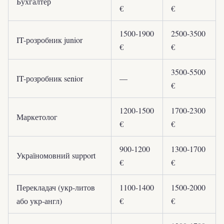
Бухгалтер
€
€
1500-1900
2500-3500
IT-розробник junior
€
€
3500-5500
IT-розробник senior
—
€
1200-1500
1700-2300
Маркетолог
€
€
900-1200
1300-1700
Україномовний support
€
€
Перекладач (укр-литов
1100-1400
1500-2000
або укр-англ)
€
€