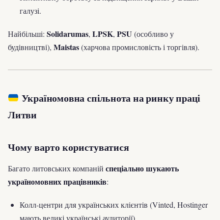
галузі.
Solidarumas
LPSK
PSU
Найбільші:
,
,
(особливо у
Maistas
будівництві),
(харчова промисловість і торгівля).
Україномовна спільнота на ринку праці
Литви
Чому варто користуватися
спеціально шукають
Багато литовських компаній
україномовних працівників
:
Колл-центри для українських клієнтів (Vinted, Hostinger
мають великі українські аудиторії).