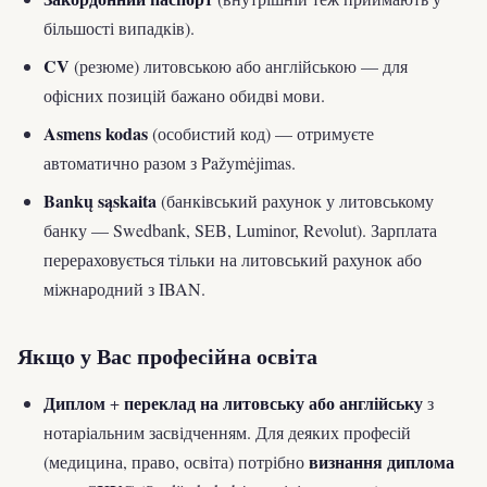
більшості випадків).
CV
(резюме) литовською або англійською — для
офісних позицій бажано обидві мови.
Asmens kodas
(особистий код) — отримуєте
автоматично разом з Pažymėjimas.
Bankų sąskaita
(банківський рахунок у литовському
банку — Swedbank, SEB, Luminor, Revolut). Зарплата
перераховується тільки на литовський рахунок або
міжнародний з IBAN.
Якщо у Вас професійна освіта
Диплом
переклад на литовську або англійську
+
з
нотаріальним засвідченням. Для деяких професій
визнання диплома
(медицина, право, освіта) потрібно