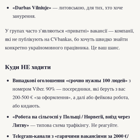
«Darbas Vilniuje»
— литовською, для тих, хто хоче
занурення.
У групах часто з’являються «приватні» вакансії — компанії,
які не публікують на CVbankas, бо хочуть швидко знайти
конкретно україномовного працівника. Це ваш шанс.
Куди НЕ ходити
Випадкові оголошення «срочно нужны 100 людей»
з
номером Viber. 90% — посередники, які беруть з вас
200-500 € «за оформлення», а далі або фейкова робота,
або кидають.
«Робота на сільгоспі у Польщі / Норвегії, виїзд через
Литву»
— типова схема трафікінгу. Не реагуйте.
Telegram-канали з «гарячими вакансіями за 2000 €/