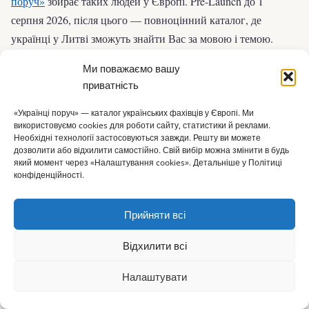
поруч»
збирає таких людей у Європі. Pre-Launch до 1
серпня 2026, після цього — повноцінний каталог, де
українці у Литві зможуть знайти Вас за мовою і темою.
Записуйтеся у waitlist прямо зараз — перші учасники
Ми поважаємо вашу
отримують пріоритет у пошуку і знижку на PRO-тариф.
приватність
«Українці поруч» — каталог українських фахівців у Європі. Ми
використовуємо cookies для роботи сайту, статистики й реклами.
Необхідні технології застосовуються завжди. Решту ви можете
Часті запитання
дозволити або відхилити самостійно. Свій вибір можна змінити в будь
який момент через «Налаштування cookies». Детальніше у Політиці
конфіденційності.
Чи потрібен мені окремий дозвіл на роботу, якщо у мене
Pažymėjimas?
Ні. Тимчасовий захист дає право на негайне
Прийняти всі
працевлаштування без додаткових документів. Достатньо
Pažymėjimas + трудовий договір.
Відхилити всі
Чи можу я працювати, якщо тільки приїхала і ще
Налаштувати
⌂
▦
+
✎
☰
оформляюсь?
Технічно — після отримання Pažymėjimas.
Головна
Каталог
Огол.
Додати
Статті
Меню
Це 2-7 днів від подачі заяви в Migracijos departamentas. До