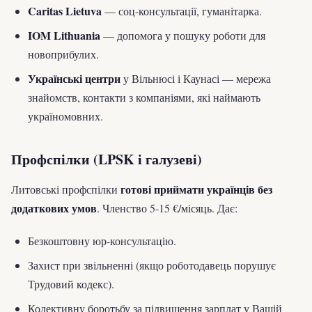
Caritas Lietuva
— соц-консультації, гуманітарка.
IOM Lithuania
— допомога у пошуку роботи для
новоприбулих.
Українські центри
у Вільнюсі і Каунасі — мережа
знайомств, контакти з компаніями, які наймають
україномовних.
Профспілки (LPSK і галузеві)
готові приймати українців без
Литовські профспілки
додаткових умов
. Членство 5-15 €/місяць. Дає:
Безкоштовну юр-консультацію.
Захист при звільненні (якщо роботодавець порушує
Трудовий кодекс).
Колективну боротьбу за підвищення зарплат у Вашій