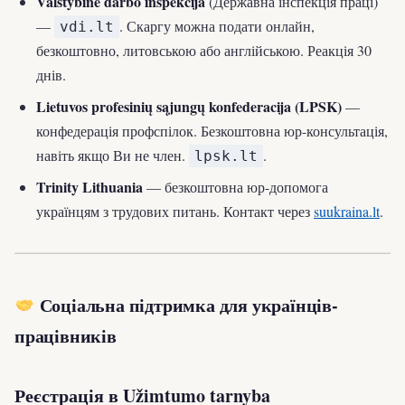
Valstybinė darbo inspekcija
(Державна інспекція праці)
—
. Скаргу можна подати онлайн,
vdi.lt
безкоштовно, литовською або англійською. Реакція 30
днів.
Lietuvos profesinių sąjungų konfederacija (LPSK)
—
конфедерація профспілок. Безкоштовна юр-консультація,
навіть якщо Ви не член.
.
lpsk.lt
Trinity Lithuania
— безкоштовна юр-допомога
українцям з трудових питань. Контакт через
suukraina.lt
.
Соціальна підтримка для українців-
працівників
Реєстрація в Užimtumo tarnyba