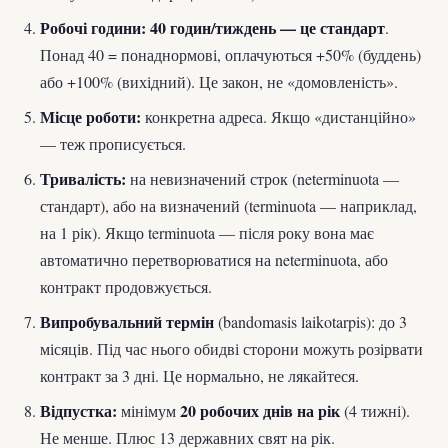
Робочі години:
40 годин/тиждень — це стандарт
.
Понад 40 = понаднормові, оплачуються +50% (буддень)
або +100% (вихідний). Це закон, не «домовленість».
Місце роботи:
конкретна адреса. Якщо «дистанційно»
— теж прописується.
Тривалість:
на невизначений строк (neterminuota —
стандарт), або на визначений (terminuota — наприклад,
на 1 рік). Якщо terminuota — після року вона має
автоматично перетворюватися на neterminuota, або
контракт продовжується.
Випробувальний термін
(bandomasis laikotarpis): до 3
місяців. Під час нього обидві сторони можуть розірвати
контракт за 3 дні. Це нормально, не лякайтеся.
Відпустка:
20 робочих днів на рік
мінімум
(4 тижні).
Не менше. Плюс 13 державних свят на рік.