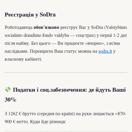
Реєстрація у SoDra
обов’язково
Роботодавець
реєструє Вас у SoDra (Valstybinio
socialinio draudimo fondo valdyba — соцстрах) у перші 1-2 дні
після найму. Без цього — Ви працюєте «вчорно», з всіма
наслідками. Перевірити Ваш статус можна на
sodra.lt
у
власному кабінеті.
Податки і соц.забезпечення: де йдуть Ваші
30%
З 1262 € брутто (середня по країні) на руки лишається ~870-
900 € нетто. Куди йде різниця: