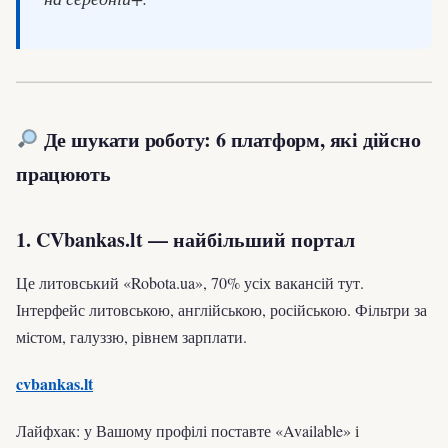
Де шукати роботу: 6 платформ, які дійсно
працюють
1. CVbankas.lt — найбільший портал
Це литовський «Robota.ua», 70% усіх вакансій тут.
Інтерфейс литовською, англійською, російською. Фільтри за
містом, галуззю, рівнем зарплати.
cvbankas.lt
Лайфхак: у Вашому профілі поставте «Available» і