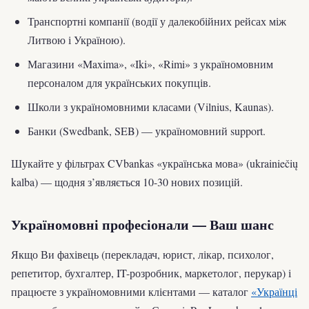
Транспортні компанії (водії у далекобійних рейсах між
Литвою і Україною).
Магазини «Maxima», «Iki», «Rimi» з україномовним
персоналом для українських покупців.
Школи з україномовними класами (Vilnius, Kaunas).
Банки (Swedbank, SEB) — україномовний support.
Шукайте у фільтрах CVbankas «українська мова» (ukrainiečių
kalba) — щодня з’являється 10-30 нових позицій.
Україномовні професіонали — Ваш шанс
Якщо Ви фахівець (перекладач, юрист, лікар, психолог,
репетитор, бухгалтер, IT-розробник, маркетолог, перукар) і
працюєте з україномовними клієнтами — каталог
«Українці