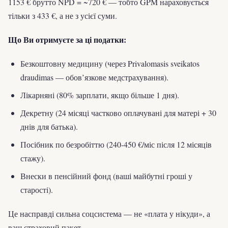
1153 € брутто NPD = ~720 € — тобто GPM нараховується
тільки з 433 €, а не з усієї суми.
Що Ви отримуєте за ці податки:
Безкоштовну медицину (через Privalomasis sveikatos
draudimas — обов’язкове медстрахування).
Лікарняні (80% зарплати, якщо більше 1 дня).
Декретну (24 місяці частково оплачувані для матері + 30
днів для батька).
Посібник по безробіттю (240-450 €/міс після 12 місяців
стажу).
Внески в пенсійний фонд (ваші майбутні гроші у
старості).
Це насправді сильна соцсистема — не «плата у нікуди», а
ваш страховий пакет.