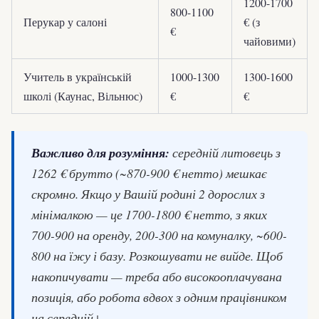
1200-1700
800-1100
Перукар у салоні
€ (з
€
чайовими)
Учитель в українській
1000-1300
1300-1600
школі (Каунас, Вільнюс)
€
€
Важливо для розуміння:
середній литовець з
1262 € брутто (~870-900 € нетто) мешкає
скромно. Якщо у Вашій родині 2 дорослих з
мінімалкою — це 1700-1800 € нетто, з яких
700-900 на оренду, 200-300 на комуналку, ~600-
800 на їжу і базу. Розкошувати не вийде. Щоб
накопичувати — треба або високооплачувана
позиція, або робота вдвох з одним працівником
на середній+.