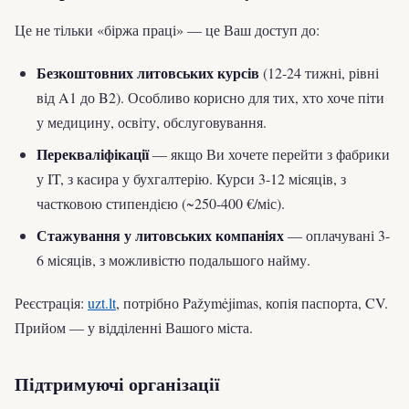
Це не тільки «біржа праці» — це Ваш доступ до:
Безкоштовних литовських курсів
(12-24 тижні, рівні
від A1 до B2). Особливо корисно для тих, хто хоче піти
у медицину, освіту, обслуговування.
Перекваліфікації
— якщо Ви хочете перейти з фабрики
у IT, з касира у бухгалтерію. Курси 3-12 місяців, з
частковою стипендією (~250-400 €/міс).
Стажування у литовських компаніях
— оплачувані 3-
6 місяців, з можливістю подальшого найму.
Реєстрація:
uzt.lt
, потрібно Pažymėjimas, копія паспорта, CV.
Прийом — у відділенні Вашого міста.
Підтримуючі організації