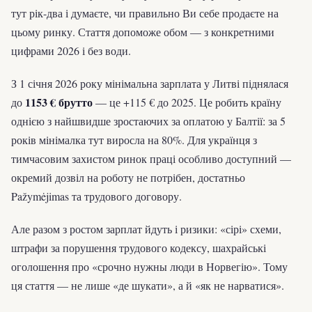
тут рік-два і думаєте, чи правильно Ви себе продаєте на
цьому ринку. Стаття допоможе обом — з конкретними
цифрами 2026 і без води.
З 1 січня 2026 року мінімальна зарплата у Литві піднялася
1153 € брутто
до
— це +115 € до 2025. Це робить країну
однією з найшвидше зростаючих за оплатою у Балтії: за 5
років мінімалка тут виросла на 80%. Для українця з
тимчасовим захистом ринок праці особливо доступний —
окремий дозвіл на роботу не потрібен, достатньо
Pažymėjimas та трудового договору.
Але разом з ростом зарплат йдуть і ризики: «сірі» схеми,
штрафи за порушення трудового кодексу, шахрайські
оголошення про «срочно нужны люди в Норвегію». Тому
ця стаття — не лише «де шукати», а й «як не нарватися».