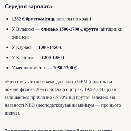
Середня зарплата
1262 € брутто/місяць
загалом по країні
близько 1500-1700 € брутто
У Вільнюсі —
(айтішники,
фінанси)
1300-1450 €
У Каунасі —
1200-1350 €
У Клайпеді —
1050-1200 €
У менших містах —
«Брутто» у Литві означає до сплати GPM (податок на
доходи фізосіб, 20%) і SoDra (соцстрах, 19,5%). На руки
залишається приблизно 65-70% від брутто, залежно від
наявності NPD (неоподатковуваний мінімум — про нього
нижче).
Зарплати за галузями (приблизно, нетто,