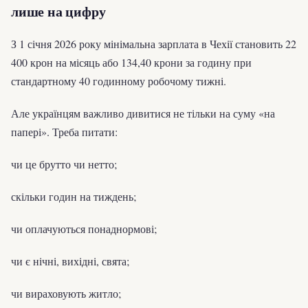
лише на цифру
З 1 січня 2026 року мінімальна зарплата в Чехії становить 22
400 крон на місяць або 134,40 крони за годину при
стандартному 40 годинному робочому тижні.
Але українцям важливо дивитися не тільки на суму «на
папері». Треба питати:
чи це брутто чи нетто;
скільки годин на тиждень;
чи оплачуються понаднормові;
чи є нічні, вихідні, свята;
чи вираховують житло;