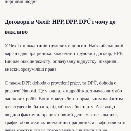
порціями щодня.
Договори в Чехії: HPP, DPP, DPČ і чому це
важливо
У Чехії є кілька типів трудових відносин. Найстабільніший
варіант для працівника: класичний трудовий договір, HPP.
Він дає більше захисту, оплачувану відпустку, лікарняні,
внески, зрозуміліші права.
Є також DPP, dohoda o provedení práce, та DPČ, dohoda o
pracovní činnosti. Це угоди для підробітків, тимчасових або
часткових робіт. Вони можуть бути нормальним варіантом
для студентів, батьків, підробітку або старту. Але якщо
людина фактично працює повний день, має начальника,
графік, обов’язки як звичайний працівник, а її оформлюють
через коротку угоду, треба уважно дивитися, чи не