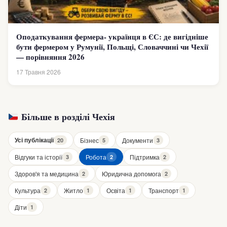
Оподаткування фермера- українця в ЄС: де вигідніше
бути фермером у Румунії, Польщі, Словаччині чи Чехії
— порівняння 2026
17 Травня 2026
Більше в розділі Чехія
Усі публікації
Бізнес
Документи
20
5
3
Відгуки та історії
Робота
Підтримка
3
2
2
Здоров'я та медицина
Юридична допомога
2
2
Культура
Житло
Освіта
Транспорт
2
1
1
1
Діти
1