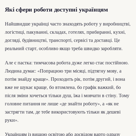
Які сфери роботи доступні українцям
Найшвидше українці часто знаходять роботу у виробництві,
логістиці, пакуванні, складах, готелях, прибиранні, кухні,
догляді, будівництві, транспорті, сервісі та доставці. Це
реальний старт, особливо якщо треба швидко заробляти.
Але є пастка: тимчасова робота дуже легко стає постійною.
Людина думає: «Попрацюю три місяці, підтягну мову, а
потім знайду краще». Проходить рік, потім другий, і вона
вже не шукає краще, бо втомлена, бо графік важкий, бо
після зміни хочеться тільки душ, їжа і мовчати в стіну. Тому
головне питання не лише «де знайти роботу», а «як не
застрягти там, де тебе використовують тільки як дешеві
руки».
Українцям із вищою освітою або досвідом варто одразу