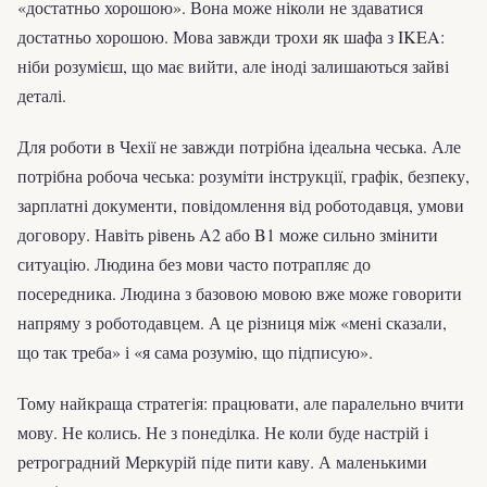
«достатньо хорошою». Вона може ніколи не здаватися
достатньо хорошою. Мова завжди трохи як шафа з IKEA:
ніби розумієш, що має вийти, але іноді залишаються зайві
деталі.
Для роботи в Чехії не завжди потрібна ідеальна чеська. Але
потрібна робоча чеська: розуміти інструкції, графік, безпеку,
зарплатні документи, повідомлення від роботодавця, умови
договору. Навіть рівень A2 або B1 може сильно змінити
ситуацію. Людина без мови часто потрапляє до
посередника. Людина з базовою мовою вже може говорити
напряму з роботодавцем. А це різниця між «мені сказали,
що так треба» і «я сама розумію, що підписую».
Тому найкраща стратегія: працювати, але паралельно вчити
мову. Не колись. Не з понеділка. Не коли буде настрій і
ретроградний Меркурій піде пити каву. А маленькими