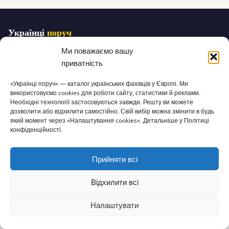
Українці
поруч
Простір, де зібрано все українське за кордоном.
Ми поважаємо вашу
ukr-poruch.com · Для українців у Європі
приватність
ANBIETER GEMÄSS § 5 DDG · § 18 MSTV
«Українці поруч» — каталог українських фахівців у Європі. Ми
Zhanna Roeben
використовуємо cookies для роботи сайту, статистики й реклами.
c/o IP-Management #9823
Необхідні технології застосовуються завжди. Решту ви можете
Ludwig-Erhard-Straße 18, 20459 Hamburg
дозволити або відхилити самостійно. Свій вибір можна змінити в будь
Email:
ukrporuch@gmail.com
який момент через «Налаштування cookies». Детальніше у Політиці
Повне Impressum →
конфіденційності.
КАТЕГОРІЇ
Прийняти всі
Медицина
Юридична допомога
Відхилити всі
Освіта
Робота
Налаштувати
⌂
▦
+
✎
☰
Усі категорії →
Головна
Каталог
Огол.
Додати
Статті
Меню