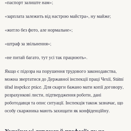
«паспорт залиште нам»;
«зарплата залежить від настрою майстра», ну майже;
«житло без фото, але нормальне»;
«штраф за звільнення»;
«не питай багато, тут усі так працюють».
Якщо є підозра на порушення трудового законодавства,
можна звертатися до Державної інспекції праці Чехії, Státní
úřad inspekce práce. Для скарги бажано мати копії договору,
розрахункові листи, підтвердження роботи, дані
роботодавця та опис ситуації. Інспекція також зазначає, що
особу скаржника мають захищати як конфіденційну.
Українські дипломи й професії: як не