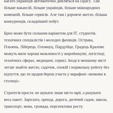
Багато українців автоматично дивляться на Прагу. Там
більше вакансій, більше українців, більше міжнародних
компаній, більше сервісів. Але там і дорожче житло, більша
конкуренція, складніший побут.
Брно може бути сильним варіантом для ІТ, студентів,
технічних спеціалістів і молодих фахівців. Острава,
Пльзень, Ліберець, Оломоуц, Пардубіце, Градець Кралове
можуть мати хороші можливості у виробництві, логістиці,
технічних сферах, медицині, сервісі. Іноді в меншому місті
легше знайти житло, садочок, спокій і нормальну роботу без
відчуття, що ти щодня береш участь у марафоні «виживи в
столиці».
Стратегія проста: не шукати лише місто мрії, а рахувати
весь пакет. Зарплата, оренда, дорога, дитячий садок, школа,
транспорт, мова, громада, перспективи росту.