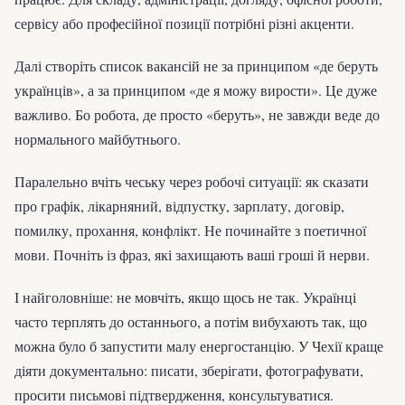
сервісу або професійної позиції потрібні різні акценти.
Далі створіть список вакансій не за принципом «де беруть
українців», а за принципом «де я можу вирости». Це дуже
важливо. Бо робота, де просто «беруть», не завжди веде до
нормального майбутнього.
Паралельно вчіть чеську через робочі ситуації: як сказати
про графік, лікарняний, відпустку, зарплату, договір,
помилку, прохання, конфлікт. Не починайте з поетичної
мови. Почніть із фраз, які захищають ваші гроші й нерви.
І найголовніше: не мовчіть, якщо щось не так. Українці
часто терплять до останнього, а потім вибухають так, що
можна було б запустити малу енергостанцію. У Чехії краще
діяти документально: писати, зберігати, фотографувати,
просити письмові підтвердження, консультуватися.