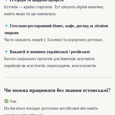
Естонія — країна стартапів. Тут цінують digital-навички,
навіть якщо ти ще навчаєшся.
Готельно-ресторанний бізнес, кафе, догляд за літніми
людьми
Часто шукають людей у Таллінні та курортних регіонах.
Вакансії зі знанням української / російської
Багато соціальних проєктів для біженців залучають
українців як асистентів, перекладачів, консультантів.
Чи можна працювати без знання естонської?
Так.
На багатьох посадах достатньо англійської або навіть
української/російської.