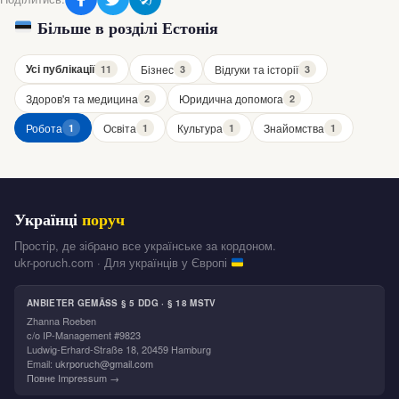
Більше в розділі Естонія
Усі публікації
Бізнес
Відгуки та історії
11
3
3
Здоров'я та медицина
Юридична допомога
2
2
Робота
Освіта
Культура
Знайомства
1
1
1
1
Українці
поруч
Простір, де зібрано все українське за кордоном.
ukr-poruch.com · Для українців у Європі
ANBIETER GEMÄSS § 5 DDG · § 18 MSTV
Zhanna Roeben
c/o IP-Management #9823
Ludwig-Erhard-Straße 18, 20459 Hamburg
Email:
ukrporuch@gmail.com
Повне Impressum →