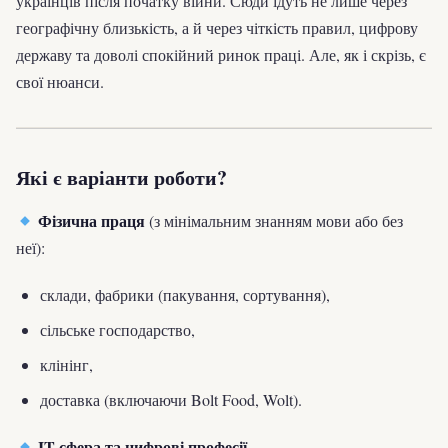
українців після початку війни. Сюди їдуть не лише через
географічну близькість, а й через чіткість правил, цифрову
державу та доволі спокійний ринок праці. Але, як і скрізь, є
свої нюанси.
Які є варіанти роботи?
Фізична праця
(з мінімальним знанням мови або без
неї):
склади, фабрики (пакування, сортування),
сільське господарство,
клінінг,
доставка (включаючи Bolt Food, Wolt).
IT-сфера та цифрові професії