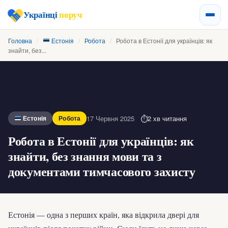
Українці
поруч
Головна
/
Естонія
/
Робота
/
Робота в Естонії для українців: як
знайти, без...
17 Червня 2025
2 хв читання
Естонія
Робота
Робота в Естонії для українців: як
знайти, без знання мови та з
документами тимчасового захисту
Естонія — одна з перших країн, яка відкрила двері для