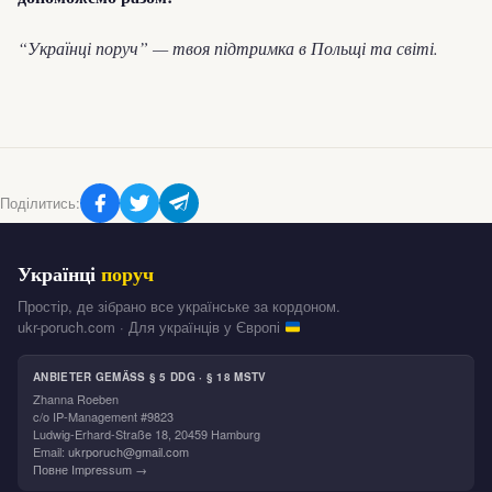
“Українці поруч” — твоя підтримка в Польщі та світі.
Поділитись:
Українці
поруч
Простір, де зібрано все українське за кордоном.
ukr-poruch.com · Для українців у Європі
ANBIETER GEMÄSS § 5 DDG · § 18 MSTV
Zhanna Roeben
c/o IP-Management #9823
Ludwig-Erhard-Straße 18, 20459 Hamburg
Email:
ukrporuch@gmail.com
Повне Impressum →