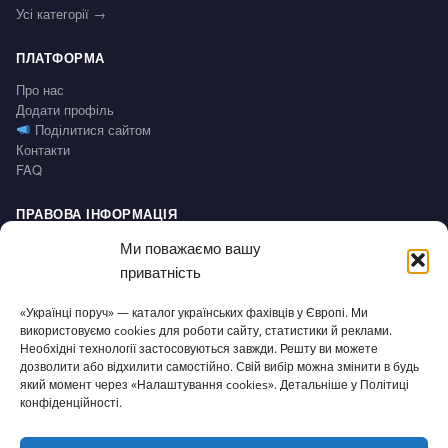
Усі категорії →
ПЛАТФОРМА
Про нас
Додати профіль
Поділитися сайтом
Контакти
FAQ
ПРАВОВА ІНФОРМАЦІЯ
Impressum
Ми поважаємо вашу
Політика конфіденційності / Datenschutz
приватність
Умови користування / AGB
Право на відмову / Widerrufsbelehrung
«Українці поруч» — каталог українських фахівців у Європі. Ми
використовуємо cookies для роботи сайту, статистики й реклами.
СЕРВІС
Необхідні технології застосовуються завжди. Решту ви можете
дозволити або відхилити самостійно. Свій вибір можна змінити в будь
Доступність
який момент через «Налаштування cookies». Детальніше у Політиці
Налаштування cookies
конфіденційності.