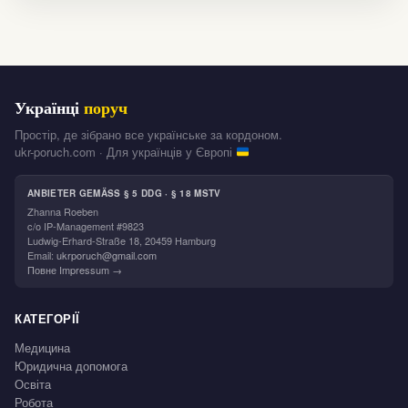
Українці
поруч
Простір, де зібрано все українське за кордоном.
ukr-poruch.com · Для українців у Європі
ANBIETER GEMÄSS § 5 DDG · § 18 MSTV
Zhanna Roeben
c/o IP-Management #9823
Ludwig-Erhard-Straße 18, 20459 Hamburg
Email:
ukrporuch@gmail.com
Повне Impressum →
КАТЕГОРІЇ
Медицина
Юридична допомога
Освіта
Робота