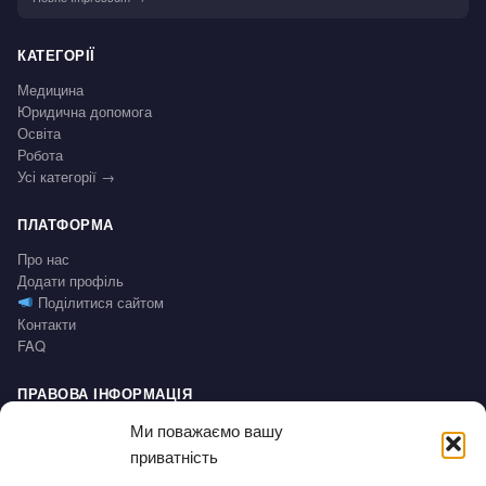
КАТЕГОРІЇ
Медицина
Юридична допомога
Освіта
Робота
Усі категорії →
ПЛАТФОРМА
Про нас
Додати профіль
Поділитися сайтом
Контакти
FAQ
ПРАВОВА ІНФОРМАЦІЯ
Impressum
Ми поважаємо вашу
Політика конфіденційності / Datenschutz
приватність
Умови користування / AGB