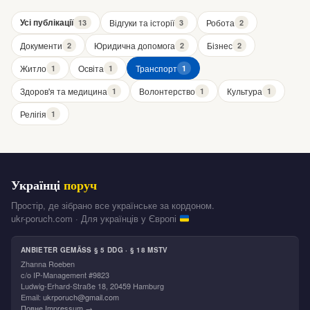
Усі публікації
Відгуки та історії
Робота
13
3
2
Документи
Юридична допомога
Бізнес
2
2
2
Житло
Освіта
Транспорт
1
1
1
Здоров'я та медицина
Волонтерство
Культура
1
1
1
Релігія
1
Українці
поруч
Простір, де зібрано все українське за кордоном.
ukr-poruch.com · Для українців у Європі
ANBIETER GEMÄSS § 5 DDG · § 18 MSTV
Zhanna Roeben
c/o IP-Management #9823
Ludwig-Erhard-Straße 18, 20459 Hamburg
Email:
ukrporuch@gmail.com
Повне Impressum →