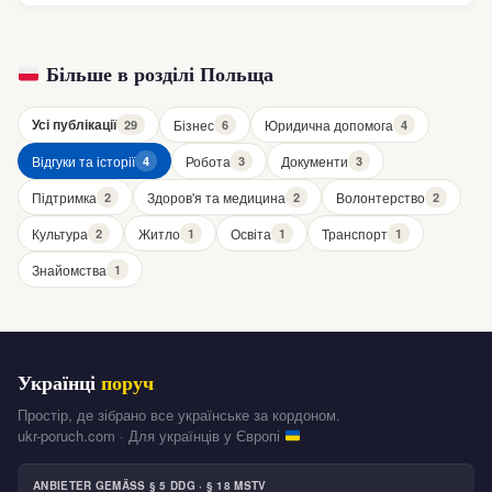
Більше в розділі Польща
Усі публікації
Бізнес
Юридична допомога
29
6
4
Відгуки та історії
Робота
Документи
4
3
3
Підтримка
Здоров'я та медицина
Волонтерство
2
2
2
Культура
Житло
Освіта
Транспорт
2
1
1
1
Знайомства
1
Українці
поруч
Простір, де зібрано все українське за кордоном.
ukr-poruch.com · Для українців у Європі
ANBIETER GEMÄSS § 5 DDG · § 18 MSTV