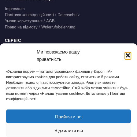
Impressum
Політика конфіденційності / Datenschutz
Умови користування / AGB
Право на відмову / Widerrufsbelehrung
СЕРВІС
Доступність
Ми поважаємо вашу
Налаштування cookies
приватність
«Українці поруч» — каталог українських фахівців у Європі. Ми
використовуємо cookies для роботи сайту, статистики й реклами.
© 2026 Українці поруч · Зроблено з
для нашої спільноти
Необхідні технології застосовуються завжди. Решту ви можете
ukrporuch@gmail.com
дозволити або відхилити самостійно. Свій вибір можна змінити в будь
який момент через «Налаштування cookies». Детальніше у Політиці
конфіденційності.
Прийняти всі
Відхилити всі