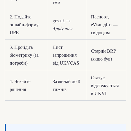
visa
2. Подайте
Паспорт,
gov.uk →
онлайн-форму
eVisa, діти —
Apply now
UPE
свідоцтва
3. Пройдіть
Лист-
Старий BRP
біометрику (за
запрошення
(якщо був)
потреби)
від UKVCAS
Статус
4. Чекайте
Зазвичай до 8
відстежується
рішення
тижнів
в UKVI