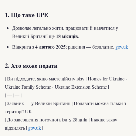
1. Що таке UPE
Дозволяє легально жити, працювати й навчатися у
18 місяців
Великій Британії ще
.
4 лютого 2025
Відкрита з
; рішення — безплатне.
gov.uk
2. Хто може подати
| Ви підходите, якщо маєте дійсну візу | Homes for Ukraine ·
Ukraine Family Scheme · Ukraine Extension Scheme |
| — | — |
| Заявник — у Великій Британії | Подавати можна тільки з
території UK |
| До завершення поточної візи ≤ 28 днів | Інакше заяву
відхилять |
gov.uk
|