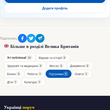
Додати профіль
Поділитись:
Більше в розділі Велика Британія
Усі публікації
Відгуки та історії
12
3
Здоров'я та медицина
Житло
Документи
3
2
2
Бізнес
Робота
Підтримка
Освіта
2
1
1
1
Діти
Культура
1
1
Українці
поруч