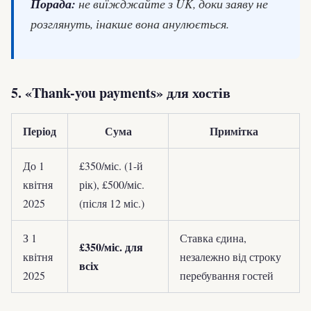
Порада:
не виїжджайте з UK, доки заяву не
розглянуть, інакше вона анулюється.
5. «Thank-you payments» для хостів
Період
Сума
Примітка
До 1
£350/міс. (1-й
квітня
рік), £500/міс.
2025
(після 12 міс.)
З 1
Ставка єдина,
£350/міс. для
квітня
незалежно від строку
всіх
2025
перебування гостей