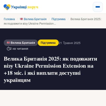
Українці
поруч
Головна
/
Велика Британія
/
Підтримка
/
Велика Британія 2025:
як подовжити візу Ukraine Permission...
21 Травня 2025
Велика Британія
Підтримка
2 хв читання
Велика Британія 2025: як подовжити
візу Ukraine Permission Extension на
+18 міс. і які виплати доступні
українцям