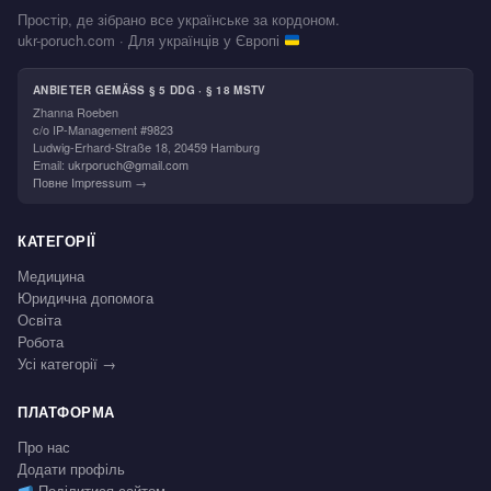
Простір, де зібрано все українське за кордоном.
ukr-poruch.com · Для українців у Європі
ANBIETER GEMÄSS § 5 DDG · § 18 MSTV
Zhanna Roeben
c/o IP-Management #9823
Ludwig-Erhard-Straße 18, 20459 Hamburg
Email:
ukrporuch@gmail.com
Повне Impressum →
КАТЕГОРІЇ
Медицина
Юридична допомога
Освіта
Робота
Усі категорії →
ПЛАТФОРМА
Про нас
Додати профіль
Поділитися сайтом