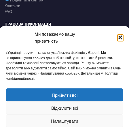
Контакти
FAQ
ПРАВОВА ІНФОРМАЦІЯ
Impressum
Ми поважаємо вашу
Політика конфіденційності / Datenschutz
приватність
Умови користування / AGB
Право на відмову / Widerrufsbelehrung
«Українці поруч» — каталог українських фахівців у Європі. Ми
використовуємо cookies для роботи сайту, статистики й реклами.
СЕРВІС
Необхідні технології застосовуються завжди. Решту ви можете
дозволити або відхилити самостійно. Свій вибір можна змінити в будь
Доступність
який момент через «Налаштування cookies». Детальніше у Політиці
Налаштування cookies
конфіденційності.
Прийняти всі
© 2026 Українці поруч · Зроблено з
для нашої спільноти
ukrporuch@gmail.com
Відхилити всі
Налаштувати
⌂
▦
+
✎
☰
Головна
Каталог
Огол.
Додати
Статті
Меню