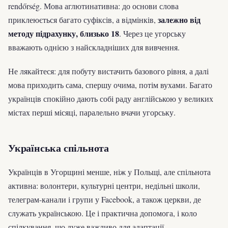
rendőrség. Мова аглютинативна: до основи слова
залежно від
приклеюється багато суфіксів, а відмінків,
методу підрахунку, близько 18
. Через це угорську
вважають однією з найскладніших для вивчення.
Не лякайтеся: для побуту вистачить базового рівня, а далі
мова приходить сама, спершу очима, потім вухами. Багато
українців спокійно дають собі раду англійською у великих
містах перші місяці, паралельно вчачи угорську.
Українська спільнота
Українців в Угорщині менше, ніж у Польщі, але спільнота
активна: волонтери, культурні центри, недільні школи,
телеграм-канали і групи у Facebook, а також церкви, де
служать українською. Це і практична допомога, і коло
спілкування, що дуже важливо для адаптації.