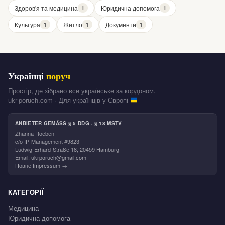
Здоров'я та медицина
Юридична допомога
1
1
Культура
Житло
Документи
1
1
1
Українці
поруч
Простір, де зібрано все українське за кордоном.
ukr-poruch.com · Для українців у Європі
ANBIETER GEMÄSS § 5 DDG · § 18 MSTV
Zhanna Roeben
c/o IP-Management #9823
Ludwig-Erhard-Straße 18, 20459 Hamburg
Email:
ukrporuch@gmail.com
Повне Impressum →
КАТЕГОРІЇ
Медицина
Юридична допомога