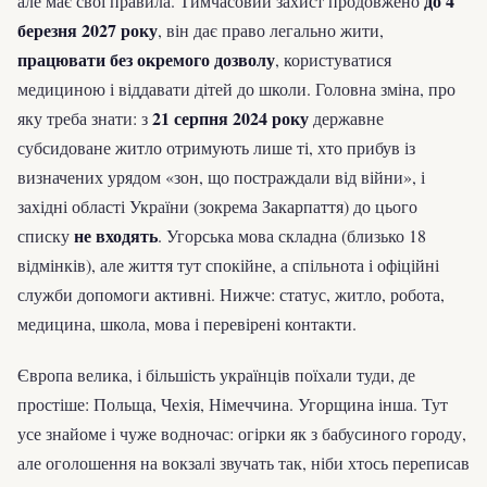
до 4
але має свої правила. Тимчасовий захист продовжено
березня 2027 року
, він дає право легально жити,
працювати без окремого дозволу
, користуватися
медициною і віддавати дітей до школи. Головна зміна, про
21 серпня 2024 року
яку треба знати: з
державне
субсидоване житло отримують лише ті, хто прибув із
визначених урядом «зон, що постраждали від війни», і
західні області України (зокрема Закарпаття) до цього
не входять
списку
. Угорська мова складна (близько 18
відмінків), але життя тут спокійне, а спільнота і офіційні
служби допомоги активні. Нижче: статус, житло, робота,
медицина, школа, мова і перевірені контакти.
Європа велика, і більшість українців поїхали туди, де
простіше: Польща, Чехія, Німеччина. Угорщина інша. Тут
усе знайоме і чуже водночас: огірки як з бабусиного городу,
але оголошення на вокзалі звучать так, ніби хтось переписав