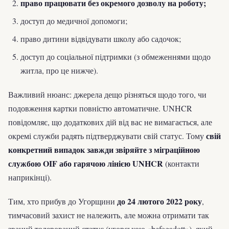
право працювати без окремого дозволу на роботу;
доступ до медичної допомоги;
право дитини відвідувати школу або садочок;
доступ до соціальної підтримки (з обмеженнями щодо
житла, про це нижче).
Важливий нюанс: джерела дещо різняться щодо того, чи
подовження картки повністю автоматичне. UNHCR
повідомляє, що додаткових дій від вас не вимагається, але
свій
окремі служби радять підтверджувати свій статус. Тому
конкретний випадок завжди звіряйте з міграційною
службою OIF або гарячою лінією UNHCR
(контакти
наприкінці).
до 24 лютого 2022 року
Тим, хто прибув до Угорщини
,
тимчасовий захист не належить, але можна отримати так
званий толерований статус (угорською «befogadott»), який