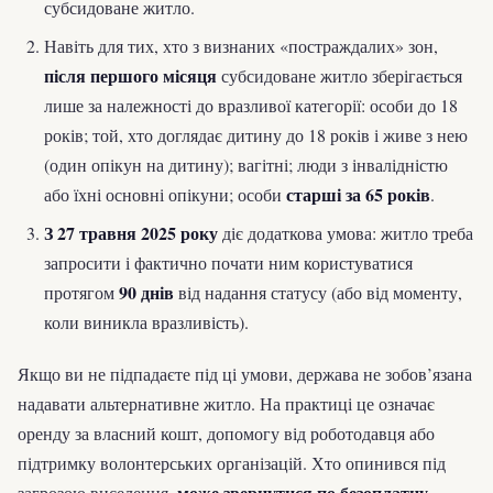
субсидоване житло.
Навіть для тих, хто з визнаних «постраждалих» зон,
після першого місяця
субсидоване житло зберігається
лише за належності до вразливої категорії: особи до 18
років; той, хто доглядає дитину до 18 років і живе з нею
(один опікун на дитину); вагітні; люди з інвалідністю
старші за 65 років
або їхні основні опікуни; особи
.
З 27 травня 2025 року
діє додаткова умова: житло треба
запросити і фактично почати ним користуватися
90 днів
протягом
від надання статусу (або від моменту,
коли виникла вразливість).
Якщо ви не підпадаєте під ці умови, держава не зобов’язана
надавати альтернативне житло. На практиці це означає
оренду за власний кошт, допомогу від роботодавця або
підтримку волонтерських організацій. Хто опинився під
може звернутися по безоплатну
загрозою виселення,