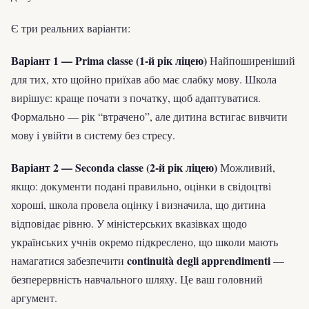
Є три реальних варіанти:
Варіант 1 — Prima classe (1-й рік ліцею)
Найпоширеніший
для тих, хто щойно приїхав або має слабку мову. Школа
вирішує: краще почати з початку, щоб адаптуватися.
Формально — рік “втрачено”, але дитина встигає вивчити
мову і увійти в систему без стресу.
Варіант 2 — Seconda classe (2-й рік ліцею)
Можливий,
якщо: документи подані правильно, оцінки в свідоцтві
хороші, школа провела оцінку і визначила, що дитина
відповідає рівню. У міністерських вказівках щодо
українських учнів окремо підкреслено, що школи мають
continuità degli apprendimenti
намагатися забезпечити
—
безперервність навчального шляху. Це ваш головний
аргумент.