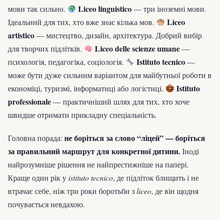
Liceo linguistico
мови так сильно.
— три іноземні мови.
Liceo
Ідеальний для тих, хто вже знає кілька мов.
artistico
— мистецтво, дизайн, архітектура. Добрий вибір
Liceo delle scienze umane
для творчих підлітків.
—
Istituto tecnico
психологія, педагогіка, соціологія.
—
може бути дуже сильним варіантом для майбутньої роботи в
Istituto
економіці, туризмі, інформатиці або логістиці.
professionale
— практичніший шлях для тих, хто хоче
швидше отримати прикладну спеціальність.
не боріться за слово “ліцей” — боріться
Головна порада:
за правильний маршрут для конкретної дитини.
Іноді
найрозумніше рішення не найпрестижніше на папері.
Краще один рік у
istituto tecnico
, де підліток блищить і не
втрачає себе, ніж три роки боротьби з
liceo
, де він щодня
почувається невдахою.