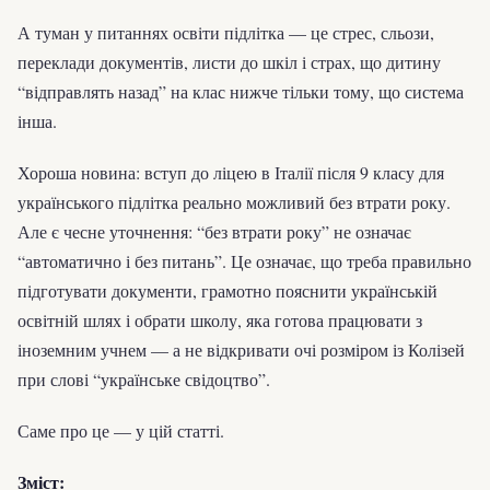
А туман у питаннях освіти підлітка — це стрес, сльози,
переклади документів, листи до шкіл і страх, що дитину
“відправлять назад” на клас нижче тільки тому, що система
інша.
Хороша новина: вступ до ліцею в Італії після 9 класу для
українського підлітка реально можливий без втрати року.
Але є чесне уточнення: “без втрати року” не означає
“автоматично і без питань”. Це означає, що треба правильно
підготувати документи, грамотно пояснити українській
освітній шлях і обрати школу, яка готова працювати з
іноземним учнем — а не відкривати очі розміром із Колізей
при слові “українське свідоцтво”.
Саме про це — у цій статті.
Зміст: