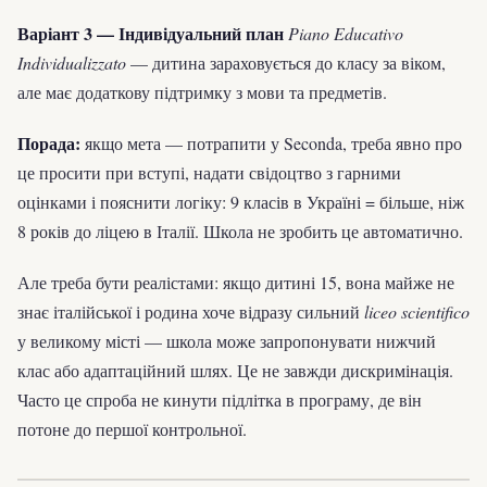
Варіант 3 — Індивідуальний план
Piano Educativo
Individualizzato
— дитина зараховується до класу за віком,
але має додаткову підтримку з мови та предметів.
Порада:
якщо мета — потрапити у Seconda, треба явно про
це просити при вступі, надати свідоцтво з гарними
оцінками і пояснити логіку: 9 класів в Україні = більше, ніж
8 років до ліцею в Італії. Школа не зробить це автоматично.
Але треба бути реалістами: якщо дитині 15, вона майже не
знає італійської і родина хоче відразу сильний
liceo scientifico
у великому місті — школа може запропонувати нижчий
клас або адаптаційний шлях. Це не завжди дискримінація.
Часто це спроба не кинути підлітка в програму, де він
потоне до першої контрольної.