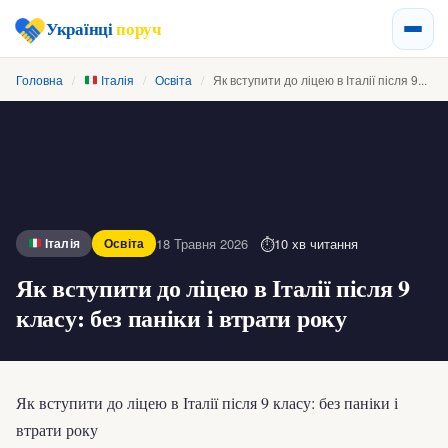
Українці
поруч
Головна
/
Італія
/
Освіта
/
Як вступити до ліцею в Італії після 9...
18 Травня 2026
10 хв читання
Італія
Освіта
Як вступити до ліцею в Італії після 9
класу: без паніки і втрати року
Як вступити до ліцею в Італії після 9 класу: без паніки і
втрати року