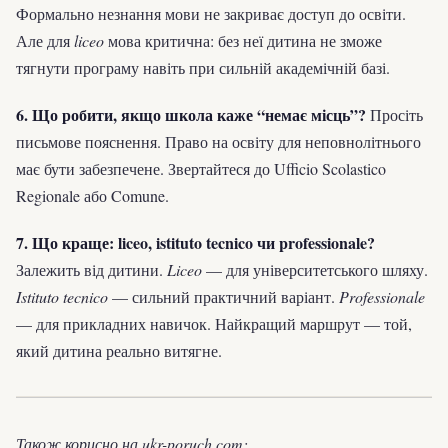
Формально незнання мови не закриває доступ до освіти.
Але для
liceo
мова критична: без неї дитина не зможе
тягнути програму навіть при сильній академічній базі.
6. Що робити, якщо школа каже “немає місць”?
Просіть
письмове пояснення. Право на освіту для неповнолітнього
має бути забезпечене. Звертайтеся до Ufficio Scolastico
Regionale або Comune.
7. Що краще: liceo, istituto tecnico чи professionale?
Залежить від дитини.
Liceo
— для університетського шляху.
Istituto tecnico
— сильний практичний варіант.
Professionale
— для прикладних навичок. Найкращий маршрут — той,
який дитина реально витягне.
Також корисно на ukr-poruch.com: