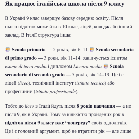
Як працює італійська школа після 9 класу
В Україні 9 клас завершує базову середню освіту. Після
нього підліток може йти в 10 клас, ліцей, коледж або інший
заклад. В Італії структура інша:
Scuola primaria
Scuola secondaria
— 5 років, вік 6–11
di primo grado
— 3 роки, вік 11–14, закінчується іспитом
Scuola
esame di terza media
і дипломом
Licenza media
secondaria di secondo grado
— 5 років, вік 14–19. Це і є
ліцей (
liceo
), технічний інститут (
istituto tecnico
) або
професійний (
istituto professionale
).
8 років навчання
Тобто до
liceo
в Італії йдуть після
— а не
після 9, як в Україні. Тому за кількістю пройдених років
підліток після 9 класу вже “попереду”
своїх однолітків.
Це і є головний аргумент, щоб не втратити рік — але лише