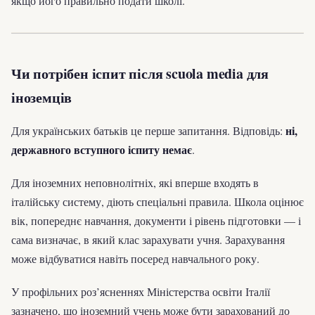
якщо його правильно подати школі.
Чи потрібен іспит після scuola media для
іноземців
ні,
Для українських батьків це перше запитання. Відповідь:
державного вступного іспиту немає
.
Для іноземних неповнолітніх, які вперше входять в
італійську систему, діють спеціальні правила. Школа оцінює
вік, попереднє навчання, документи і рівень підготовки — і
сама визначає, в який клас зарахувати учня. Зарахування
може відбуватися навіть посеред навчального року.
У профільних роз’ясненнях Міністерства освіти Італії
зазначено, що іноземний учень може бути зарахований до