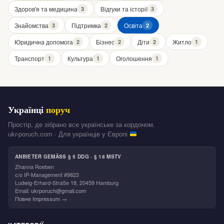
Здоров'я та медицина
Відгуки та історії
3
3
Знайомства
Підтримка
Освіта
3
2
2
Юридична допомога
Бізнес
Діти
Житло
2
2
2
1
Транспорт
Культура
Оголошення
1
1
1
Українці
поруч
Простір, де зібрано все українське за кордоном.
ukr-poruch.com · Для українців у Європі
ANBIETER GEMÄSS § 5 DDG · § 18 MSTV
Zhanna Roeben
c/o IP-Management #9823
Ludwig-Erhard-Straße 18, 20459 Hamburg
Email:
ukrporuch@gmail.com
Повне Impressum →