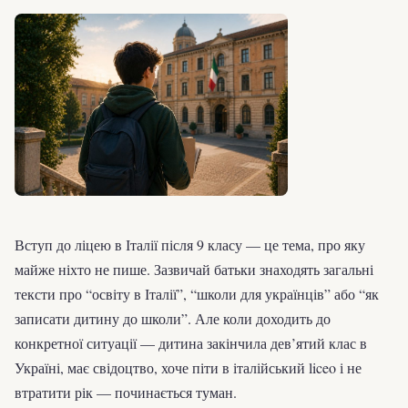
Вступ до ліцею в Італії після 9 класу — це тема, про яку
майже ніхто не пише. Зазвичай батьки знаходять загальні
тексти про “освіту в Італії”, “школи для українців” або “як
записати дитину до школи”. Але коли доходить до
конкретної ситуації — дитина закінчила дев’ятий клас в
Україні, має свідоцтво, хоче піти в італійський liceo і не
втратити рік — починається туман.