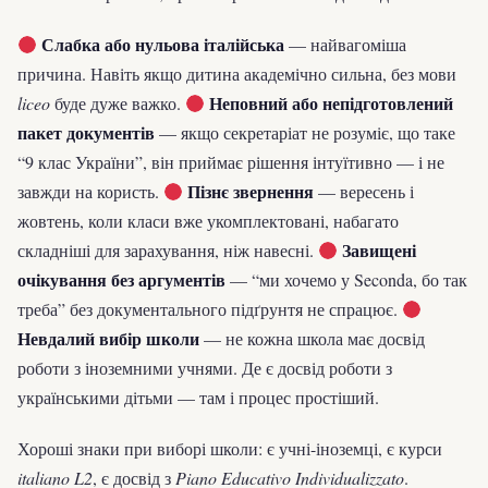
Слабка або нульова італійська
— найвагоміша
причина. Навіть якщо дитина академічно сильна, без мови
Неповний або непідготовлений
liceo
буде дуже важко.
пакет документів
— якщо секретаріат не розуміє, що таке
“9 клас України”, він приймає рішення інтуїтивно — і не
Пізнє звернення
завжди на користь.
— вересень і
жовтень, коли класи вже укомплектовані, набагато
Завищені
складніші для зарахування, ніж навесні.
очікування без аргументів
— “ми хочемо у Seconda, бо так
треба” без документального підґрунтя не спрацює.
Невдалий вибір школи
— не кожна школа має досвід
роботи з іноземними учнями. Де є досвід роботи з
українськими дітьми — там і процес простіший.
Хороші знаки при виборі школи: є учні-іноземці, є курси
italiano L2
, є досвід з
Piano Educativo Individualizzato
.