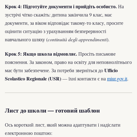
Крок 4: Підготуйте документи і прийдіть особисто.
На
зустрічі чітко скажіть: дитина закінчила 9 клас, має
документи, за віком відповідає такому-то класу, просите
оцінити ситуацію з урахуванням безперервності
навчального шляху (
continuità degli apprendimenti
).
Крок 5: Якщо школа відмовляє.
Просіть письмове
пояснення. За законом, право на освіту для неповнолітнього
Ufficio
має бути забезпечене. За потреби зверніться до
Scolastico Regionale (USR)
— їхні контакти є на
miur.gov.it
.
Лист до школи — готовий шаблон
Ось короткий лист, який можна адаптувати і надіслати
електронною поштою: