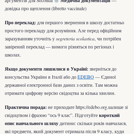
Медична документація
аргументів для Seconda
—
довідка про щеплення (libretto vaccinale)
Про переклад:
для першого звернення в школу достатньо
простого перекладу для розуміння. Але перед офіційним
зарахуванням уточніть у
segreteria scolastica
, чи потрібен
завірений переклад — вимоги різняться по регіонах і
школах.
Якщо документи лишилися в Україні:
зверніться до
консульства України в Італії або до
EDEBO
— Єдиної
державної електронної бази даних з освіти. Там можна
отримати цифрову версію свідоцтва за кілька хвилин.
Практична порада:
не приходьте https://edebo.org.uaлише зі
короткий
свідоцтвом і фразою “ось 9 клас”. Підготуйте
опис навчального шляху
дитини: скільки років навчалася,
які предмети, який документ отримала після 9 класу, куди