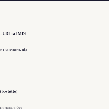
UDI та IMDi
ез
в (залежить від
(bostøtte)
—
и навіть без