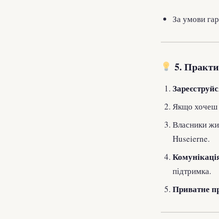
За умови га
5. Практи
Зареєструйс
Якщо хочеш
Власники жит
Huseierne.
Комунікаці
підтримка.
Приватне п