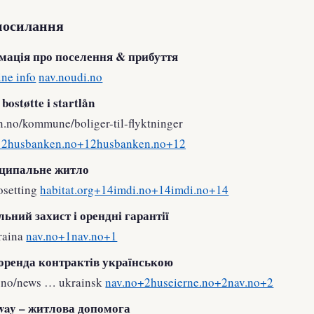
посилання
мація про поселення & прибуття
ne info
nav.no
udi.no
bostøtte і startlån
.no/kommune/boliger-til-flyktninger
+12husbanken.no+12husbanken.no+12
іципальне житло
osetting
habitat.org+14imdi.no+14imdi.no+14
льний захист і орендні гарантії
raina
nav.no+1nav.no+1
 оренда контрактів українською
.no/news … ukrainsk
nav.no+2huseierne.no+2nav.no+2
way – житлова допомога