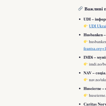
Важливі 
UDI – інфор
UDI Ukrai
Husbanken – 
husbanken
feantsa.org
IMDi – мун
imdi.no/b
NAV – соціа
nav.no/uk
Huseierne –
huseierne
Caritas Nor