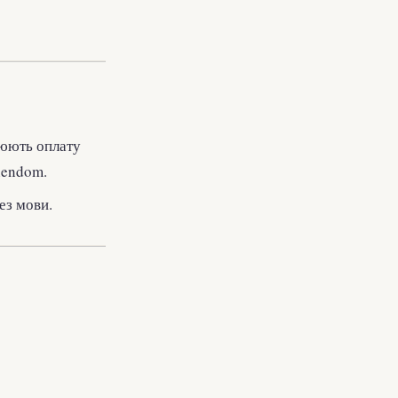
люють оплату
iendom.
ез мови.