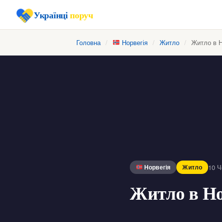
Українці
поруч
Головна
/
Норвегія
/
Житло
/
Житло в Н
10 Ч
Норвегія
Житло
Житло в Но