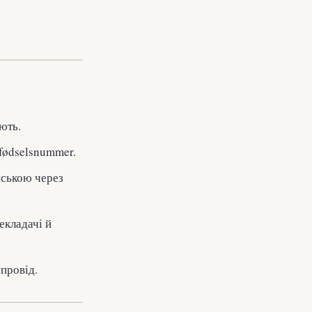
ють.
fødselsnummer.
нською через
екладачі й
упровід.