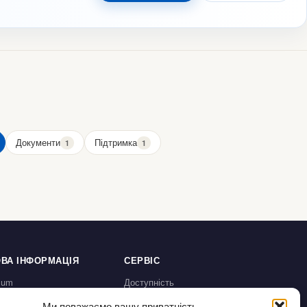
Документи
Підтримка
1
1
ВА ІНФОРМАЦІЯ
СЕРВІС
sum
Доступність
а конфіденційності /
Налаштування cookies
Ми поважаємо вашу приватність