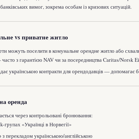
банківських вимог, зокрема особам із кризових ситуацій.
льне vs приватне житло
ети можуть поселити в комунальне орендне житло або схва
часто з гарантією NAV чи за посередництва Caritas/Norsk E
дає українською контракти для орендодавців — допомагає б
на оренда
ається через контрольовані бронювання:
k-групах «Українці в Норвегії»
o з перекладом українською/англійською