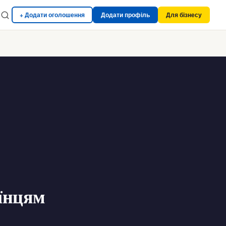
+ Додати оголошення
Додати профіль
Для бізнесу
аїнцям