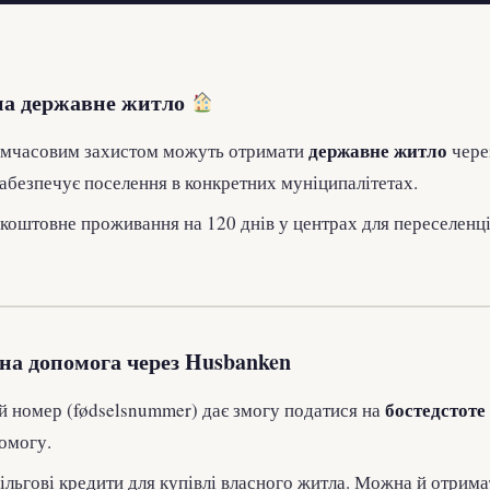
на державне житло
державне житло
тимчасовим захистом можуть отримати
чер
абезпечує поселення в конкретних муніципалітетах.
коштовне проживання на 120 днів у центрах для переселенці
на допомога через Husbanken
бостедстоте 
й номер (fødselsnummer) дає змогу податися на
омогу.
льгові кредити для купівлі власного житла. Можна й отримат