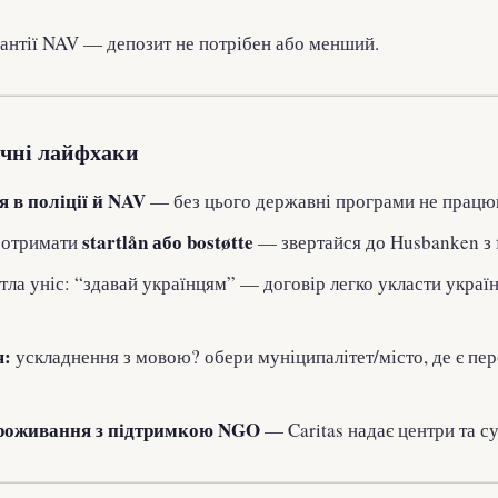
рантії NAV — депозит не потрібен або менший.
чні лайфхаки
я в поліції й NAV
— без цього державні програми не працю
startlån або bostøtte
 отримати
— звертайся до Husbanken з 
ла уніс: “здавай українцям” — договір легко укласти украї
я:
ускладнення з мовою? обери муніципалітет/місто, де є пер
роживання з підтримкою NGO
— Caritas надає центри та с