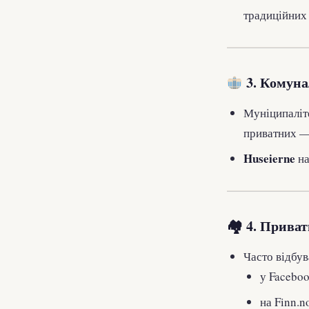
традиційних 
3. Комуна
Муніципаліт
приватних — 
Huseierne
на
🏘 4. Приват
Часто відбув
у Faceboo
на Finn.n