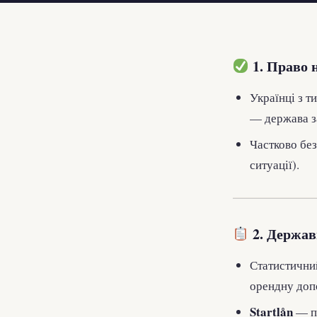
1. Право 
Українці з 
— держава з
Частково без
ситуації).
2. Держав
Статистични
орендну доп
Startlån
— пі