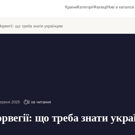
Країни
Категорії
Фахівці
Нові в каталозі
орвегії: що треба знати українцям
ервня 2025
2 хв читання
рвегії: що треба знати укр