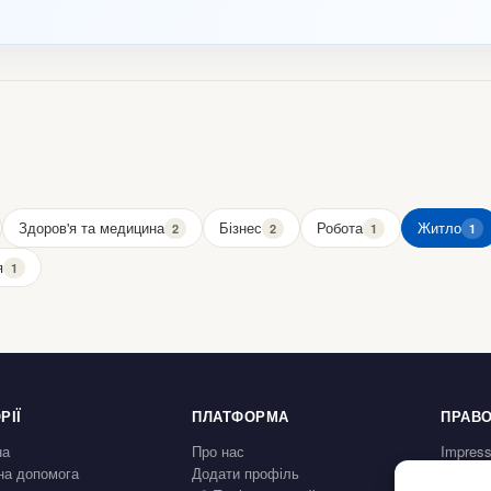
Здоров'я та медицина
Бізнес
Робота
Житло
2
2
1
1
я
1
РІЇ
ПЛАТФОРМА
ПРАВО
на
Про нас
Impres
а допомога
Додати профіль
Політик