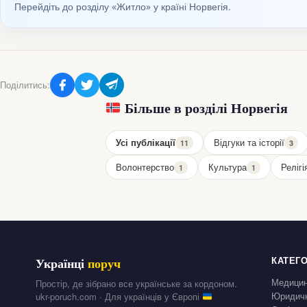
Перейдіть до розділу «Житло» у країні Норвегія.
Поділитись:
Більше в розділі Норвегія
Усі публікації
Відгуки та історії
11
3
Волонтерство
Культура
Релігі
1
1
КАТЕГО
Українці
поруч
Медици
Простір, де зібрано все українське за кордоном.
Юридичн
ukr-poruch.com · Для українців у Європі