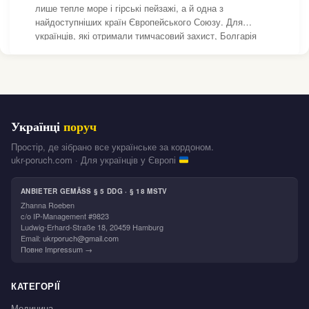
лише тепле море і гірські пейзажі, а й одна з
найдоступніших країн Європейського Союзу. Для
українців, які отримали тимчасовий захист, Болгарія
стала притулком, де можна почати життя спочатку. І
перше питання після приїзду: де жити? Зняти житло в
Українці
поруч
Простір, де зібрано все українське за кордоном.
ukr-poruch.com · Для українців у Європі
ANBIETER GEMÄSS § 5 DDG · § 18 MSTV
Zhanna Roeben
c/o IP-Management #9823
Ludwig-Erhard-Straße 18, 20459 Hamburg
Email:
ukrporuch@gmail.com
Повне Impressum →
КАТЕГОРІЇ
Медицина