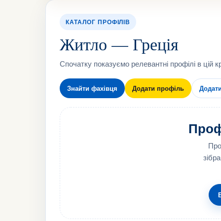
КАТАЛОГ ПРОФІЛІВ
Житло — Греція
Спочатку показуємо релевантні профілі в цій кр
Знайти фахівця
Додати профіль
Додат
Профі
Про
зібра