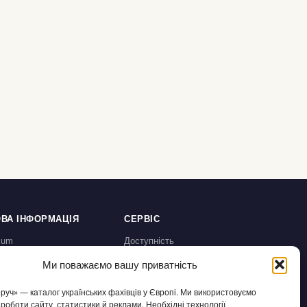
ВА ІНФОРМАЦІЯ
СЕРВІС
sum
Доступність
а конфіденційності /
Налаштування cookies
Ми поважаємо вашу приватність
chutz
користування / AGB
оруч» — каталог українських фахівців у Європі. Ми використовуємо
а відмову /
 роботи сайту, статистики й реклами. Необхідні технології