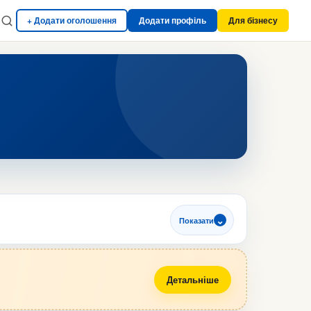
+ Додати оголошення
Додати профіль
Для бізнесу
Показати
Детальніше