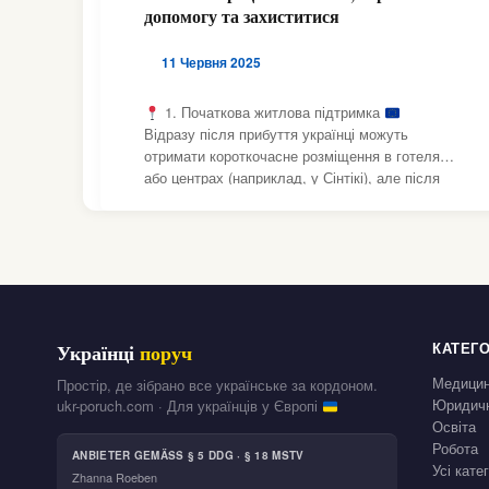
допомогу та захиститися
11 Червня 2025
1. Початкова житлова підтримка
Відразу після прибуття українці можуть
отримати короткочасне розміщення в готелях
або центрах (наприклад, у Сінтікі), але після
цього треба переходити до довгострокових
рішень . Є онлайн-заявка на тривалу
підтримку:
migration.gov.gr/accommodation-
ukraine
КАТЕГО
Українці
поруч
Медици
Простір, де зібрано все українське за кордоном.
Юридичн
ukr-poruch.com · Для українців у Європі
Освіта
Робота
ANBIETER GEMÄSS § 5 DDG · § 18 MSTV
Усі кате
Zhanna Roeben