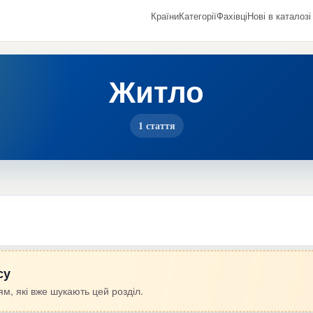
Країни
Категорії
Фахівці
Нові в каталозі
Житло
1 стаття
су
м, які вже шукають цей розділ.