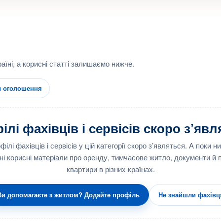
аїні, а корисні статті залишаємо нижче.
и оголошення
лі фахівців і сервісів скоро з’яв
філі фахівців і сервісів у цій категорії скоро з’являться. А поки н
ні корисні матеріали про оренду, тимчасове житло, документи й
квартири в різних країнах.
Ви допомагаєте з житлом? Додайте профіль
Не знайшли фахівц