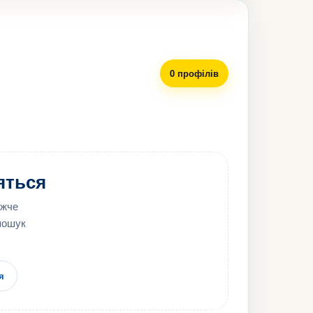
0 профілів
ляться
ижче
 пошук
я