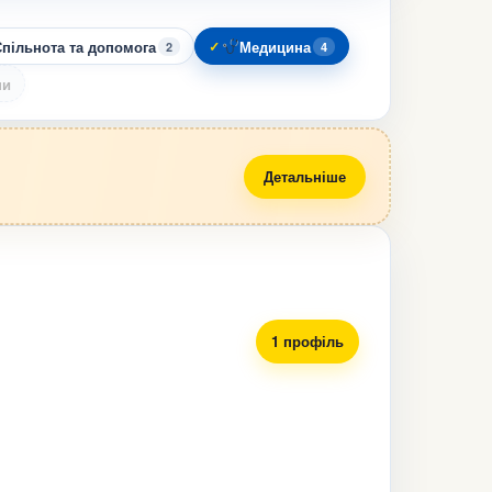
пільнота та допомога
Медицина
2
4
ни
Детальніше
1 профіль