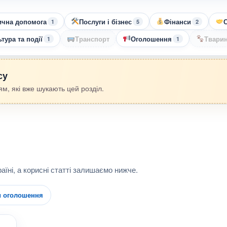
чна допомога
Послуги і бізнес
Фінанси
С
1
5
2
тура та події
Транспорт
Оголошення
Твари
1
1
су
м, які вже шукають цей розділ.
аїні, а корисні статті залишаємо нижче.
и оголошення