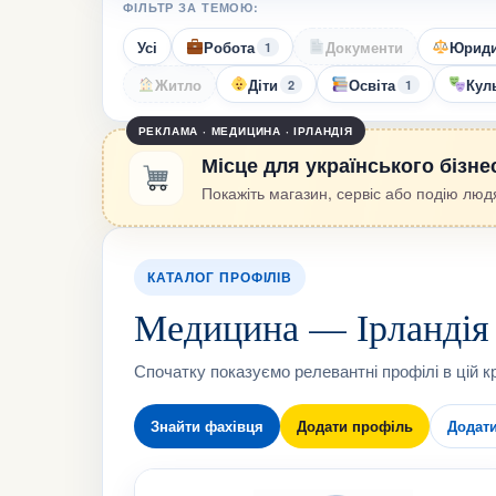
ФІЛЬТР ЗА ТЕМОЮ:
Усі
Робота
Документи
Юриди
1
Житло
Діти
Освіта
Куль
2
1
РЕКЛАМА · МЕДИЦИНА · ІРЛАНДІЯ
Місце для українського бізне
Покажіть магазин, сервіс або подію людя
КАТАЛОГ ПРОФІЛІВ
Медицина — Ірландія
Спочатку показуємо релевантні профілі в цій кр
Знайти фахівця
Додати профіль
Додат