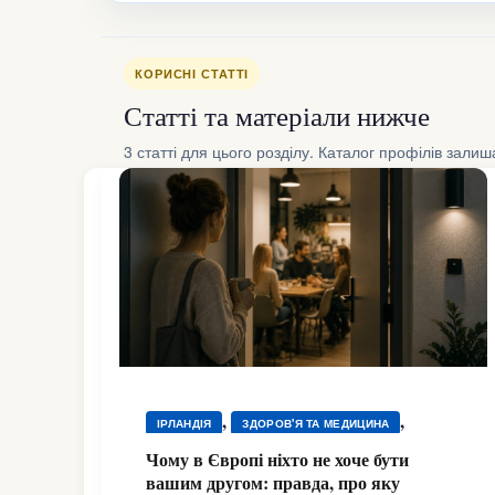
КОРИСНІ СТАТТІ
Статті та матеріали нижче
3 статті для цього розділу. Каталог профілів зали
,
,
ІРЛАНДІЯ
ЗДОРОВ'Я ТА МЕДИЦИНА
,
ЗДОРОВ'Я ТА МЕДИЦИНА
Чому в Європі ніхто не хоче бути
,
,
вашим другом: правда, про яку
ЗДОРОВ'Я ТА МЕДИЦИНА
ІСПАНІЯ