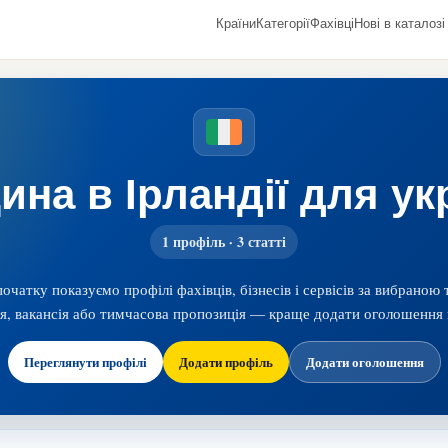
Країни
Категорії
Фахівці
Нові в каталозі
на в Ірландії для ук
1 профіль · 3 статті
початку показуємо профілі фахівців, бізнесів і сервісів за вибраною
ія, вакансія або тимчасова пропозиція — краще додати оголошення 
Переглянути профілі
Додати профіль
Додати оголошення