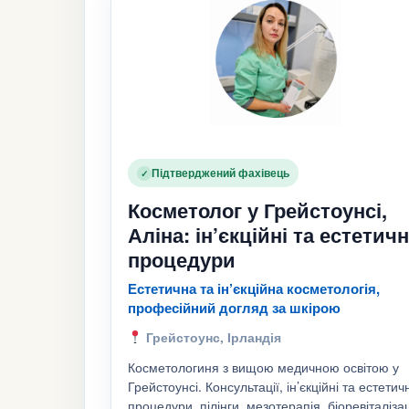
Підтверджений фахівець
✓
Косметолог у Грейстоунсі,
Аліна: ін’єкційні та естетичн
процедури
Естетична та ін’єкційна косметологія,
професійний догляд за шкірою
Грейстоунс, Ірландія
Косметологиня з вищою медичною освітою у
Грейстоунсі. Консультації, ін’єкційні та естетичн
процедури, пілінги, мезотерапія, біоревіталіза