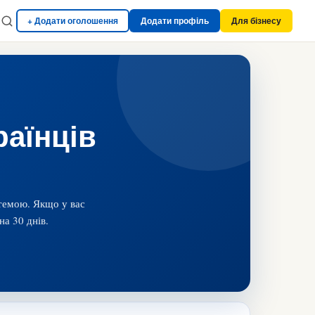
+ Додати оголошення
Додати профіль
Для бізнесу
раїнців
 темою. Якщо у вас
на 30 днів.