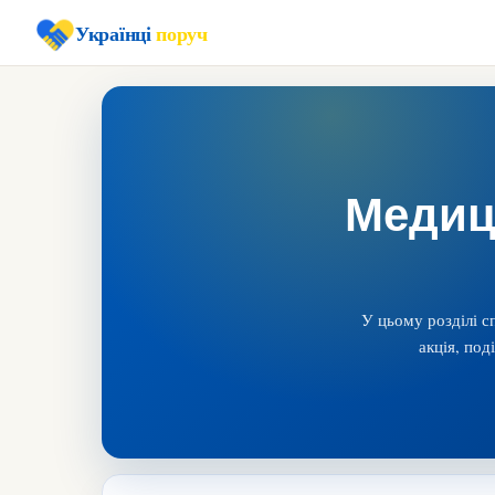
Українці
поруч
Медици
У цьому розділі с
акція, под