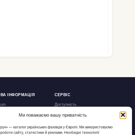
health.ec.europa.eu+4asylumineurope.org+4esri.i
e+4. Після цього можна подати заявку на GP
Visit Card або
ВА ІНФОРМАЦІЯ
СЕРВІС
sum
Доступність
а конфіденційності /
Налаштування cookies
Ми поважаємо вашу приватність
chutz
користування / AGB
оруч» — каталог українських фахівців у Європі. Ми використовуємо
а відмову /
 роботи сайту, статистики й реклами. Необхідні технології
fsbelehrung