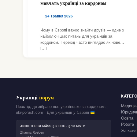
мовчать українці за кордоном
,
,
ІТАЛІЯ
ПІДТРИМКА
,
ПСИХОЛОГІЧНА ПІДТРИМКА
ШВЕЙЦАРІЯ
24 Травня 2026
Чому в Європі важко знайти друзів — одне з
найболючіших питань для українців за
кордоном. Переїзд часто виглядає як нове
[…]
КАТЕГО
Українці
поруч
Медици
Простір, де зібрано все українське за кордоном.
Юридичн
ukr-poruch.com · Для українців у Європі
Освіта
Робота
ANBIETER GEMÄSS § 5 DDG · § 18 MSTV
Усі кате
Zhanna Roeben