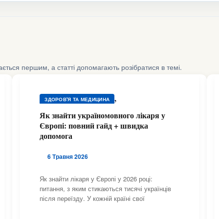
шається першим, а статті допомагають розібратися в темі.
,
ЗДОРОВ'Я ТА МЕДИЦИНА
,
ЗДОРОВ'Я ТА МЕДИЦИНА
Як знайти україномовного лікаря у
,
Європі: повний гайд + швидка
ЗДОРОВ'Я ТА МЕДИЦИНА
допомога
,
ЗДОРОВ'Я ТА МЕДИЦИНА
,
ЗДОРОВ'Я ТА МЕДИЦИНА
6 Травня 2026
,
ЗДОРОВ'Я ТА МЕДИЦИНА
,
ЗДОРОВ'Я ТА МЕДИЦИНА
Як знайти лікаря у Європі у 2026 році:
,
питання, з яким стикаються тисячі українців
ЗДОРОВ'Я ТА МЕДИЦИНА
після переїзду. У кожній країні свої
,
ЗДОРОВ'Я ТА МЕДИЦИНА
,
ЗДОРОВ'Я ТА МЕДИЦИНА