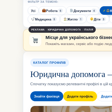
ФІЛЬТР ЗА ТЕМОЮ:
Усі
Робота
Документи
Ю
6
4
Медицина
Житло
Діти
5
1
3
РЕКЛАМА · ЮРИДИЧНА ДОПОМОГА · ІТАЛІЯ
Місце для українського бізне
Покажіть магазин, сервіс або подію людя
КАТАЛОГ ПРОФІЛІВ
Юридична допомога —
Спочатку показуємо релевантні профілі в цій кр
Знайти фахівця
Додати профіль
Додат