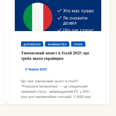
,
,
,
ДОКУМЕНТИ
ЗНАЙОМСТВА
ІТАЛІЯ
,
ПІДТРИМКА
ЮРИДИЧНА ДОПОМОГА
Тимчасовий захист в Італії 2025: що
треба знати українцям
3 Червня 2025
Що таке тимчасовий захист в Італії?
"Protezione temporanea" — це спеціальний
правовий статус, запроваджений ЄС у 2001
році для надзвичайних ситуацій. У 2022 році
Італія активувала цю процедуру для
українців. Вона надає право проживати,
працювати, отримувати медичну допомогу,