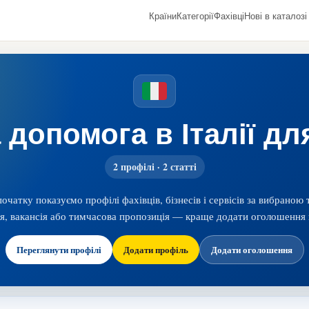
Країни
Категорії
Фахівці
Нові в каталозі
допомога в Італії для
2 профілі · 2 статті
початку показуємо профілі фахівців, бізнесів і сервісів за вибраною
ія, вакансія або тимчасова пропозиція — краще додати оголошення 
Переглянути профілі
Додати профіль
Додати оголошення