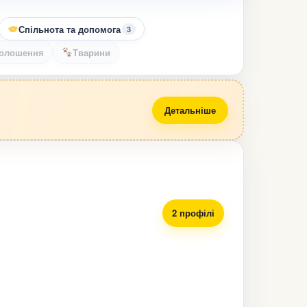
Спільнота та допомога
3
олошення
Тварини
Детальніше
2 профілі