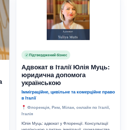
Підтверджений бізнес
✓
Адвокат в Італії Юлія Муць:
юридична допомога
а
українською
Імміграційне, цивільне та комерційне право
в Італії
Флоренція, Рим, Мілан, онлайн по Італії,
Італія
Юлія Муць: адвокат у Флоренції. Консультації
українською з питань імміграції, громадянства,