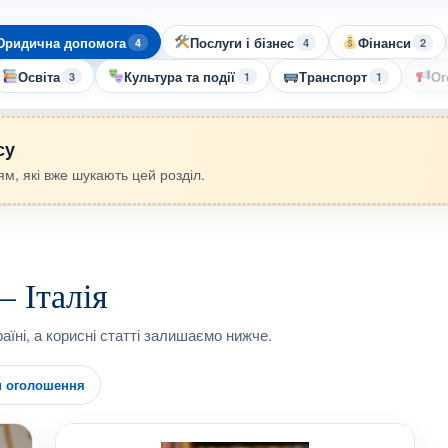
ридична допомога
Послуги і бізнес
Фінанси
4
4
2
Освіта
Культура та події
Транспорт
Ог
3
1
1
су
м, які вже шукають цей розділ.
 Італія
аїні, а корисні статті залишаємо нижче.
и оголошення