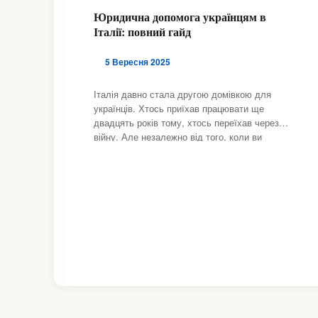
Юридична допомога українцям в
Італії: повний гайд
5 Вересня 2025
Італія давно стала другою домівкою для
українців. Хтось приїхав працювати ще
двадцять років тому, хтось переїхав через
війну. Але незалежно від того, коли ви
опинилися тут, питання юридичної допомоги
виникають у всіх: документи, трудові права,
житло, сімейні справи чи навіть відкриття
бізнесу. У