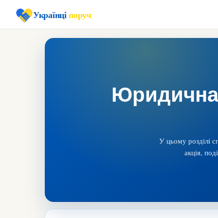
Українці
поруч
Юридична 
У цьому розділі с
акція, под