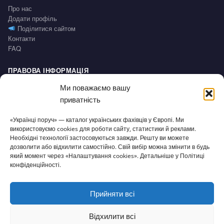
Про нас
Додати профіль
Поділитися сайтом
Контакти
FAQ
ПРАВОВА ІНФОРМАЦІЯ
Impressum
Ми поважаємо вашу
Політика конфіденційності / Datenschutz
приватність
Умови користування / AGB
Право на відмову / Widerrufsbelehrung
«Українці поруч» — каталог українських фахівців у Європі. Ми
використовуємо cookies для роботи сайту, статистики й реклами.
Необхідні технології застосовуються завжди. Решту ви можете
СЕРВІС
дозволити або відхилити самостійно. Свій вибір можна змінити в будь
Доступність
який момент через «Налаштування cookies». Детальніше у Політиці
Налаштування cookies
конфіденційності.
Прийняти всі
© 2026 Українці поруч · Зроблено з
для нашої спільноти
ukrporuch@gmail.com
Відхилити всі