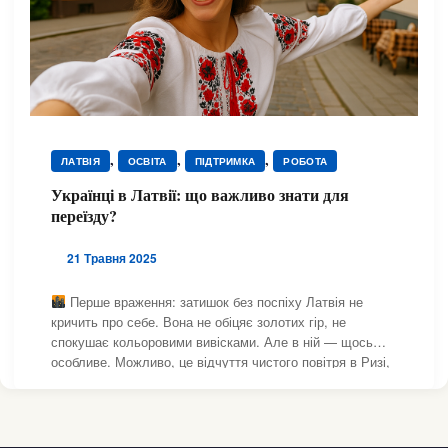
,
,
,
ЛАТВІЯ
ОСВІТА
ПІДТРИМКА
РОБОТА
Українці в Латвії: що важливо знати для
переїзду?
21 Травня 2025
Перше враження: затишок без поспіху Латвія не
кричить про себе. Вона не обіцяє золотих гір, не
спокушає кольоровими вивісками. Але в ній — щось
особливе. Можливо, це відчуття чистого повітря в Ризі,
коли гуляєш повз Дауґаву. А може — тиша вранці, коли
місто тільки прокидається, а ти вже встиг