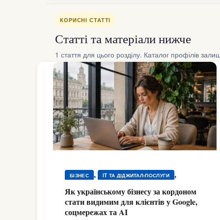
КОРИСНІ СТАТТІ
Статті та матеріали нижче
1 стаття для цього розділу. Каталог профілів зали
,
,
БІЗНЕС
IT ТА ДІДЖИТАЛ-ПОСЛУГИ
,
,
,
,
БІЗНЕС
БІЗНЕС
БІЗНЕС
БІЗНЕС
Як українському бізнесу за кордоном
,
,
,
,
стати видимим для клієнтів у Google,
БІЗНЕС
БІЗНЕС
БІЗНЕС
БІЗНЕС
соцмережах та AI
,
,
,
,
БІЗНЕС
БІЗНЕС
БІЗНЕС
БІЗНЕС