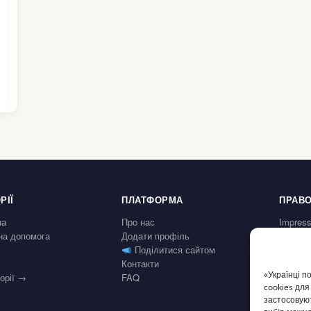
РІЇ
ПЛАТФОРМА
ПРАВО
на
Про нас
Impres
а допомога
Додати профіль
Політик
Поділитися сайтом
Datens
Контакти
Умови 
«Українці п
горії →
FAQ
Право н
cookies для
Widerru
застосовуют