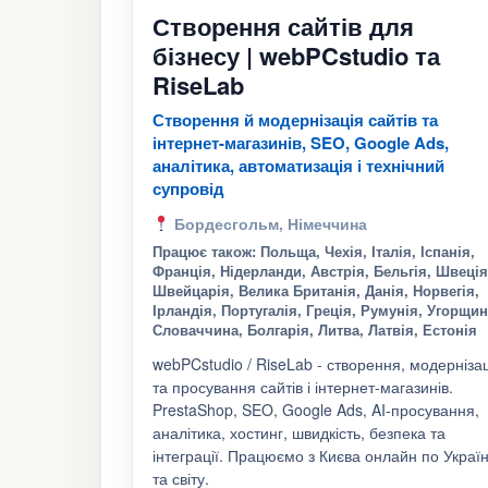
Створення сайтів для
бізнесу | webPCstudio та
RiseLab
Створення й модернізація сайтів та
інтернет-магазинів, SEO, Google Ads,
аналітика, автоматизація і технічний
супровід
Бордесгольм, Німеччина
Працює також: Польща, Чехія, Італія, Іспанія,
Франція, Нідерланди, Австрія, Бельгія, Швеція
Швейцарія, Велика Британія, Данія, Норвегія,
Ірландія, Португалія, Греція, Румунія, Угорщин
Словаччина, Болгарія, Литва, Латвія, Естонія
webPCstudio / RiseLab - створення, модерніза
та просування сайтів і інтернет-магазинів.
PrestaShop, SEO, Google Ads, AI-просування,
аналітика, хостинг, швидкість, безпека та
інтеграції. Працюємо з Києва онлайн по Україн
та світу.