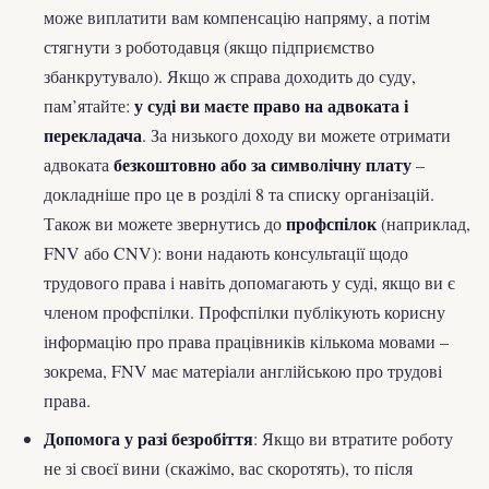
може виплатити вам компенсацію напряму, а потім
стягнути з роботодавця (якщо підприємство
збанкрутувало). Якщо ж справа доходить до суду,
у суді ви маєте право на адвоката і
пам’ятайте:
перекладача
. За низького доходу ви можете отримати
безкоштовно або за символічну плату
адвоката
–
докладніше про це в розділі 8 та списку організацій.
профспілок
Також ви можете звернутись до
(наприклад,
FNV або CNV): вони надають консультації щодо
трудового права і навіть допомагають у суді, якщо ви є
членом профспілки. Профспілки публікують корисну
інформацію про права працівників кількома мовами –
зокрема, FNV має матеріали англійською про трудові
права.
Допомога у разі безробіття
: Якщо ви втратите роботу
не зі своєї вини (скажімо, вас скоротять), то після