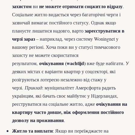
захистом
не можете отримати соцжитло відразу
ви
.
Соціальне житло видається через багаторічні черги і
зазвичай вимагає постійного статусу. Однак якщо
зареєструватися в
плануєте лишатися надовго, варто
черзі зараз
– наприклад, через систему Woningnet у
вашому регіоні. Хоча поки ви у статусі тимчасового
захисту не можете скористатися
очікування (wachtijd)
результатом,
вже буде набігати. У
деяких містах є варіанти квартир у соцсекторі, які
розігруються лотереєю незалежно від стажу у
черзі.
Приклад
: муніципалітет Амерсфорта радить
українцям, які бачать своє майбутнє у Нідерландах,
очікування на
реєструватися на соціальне житло, адже
квартиру часто довше, ніж оформлення постійного
дозволу на проживання
.
Житло та виплати
: Якщо ви переїжджаєте на