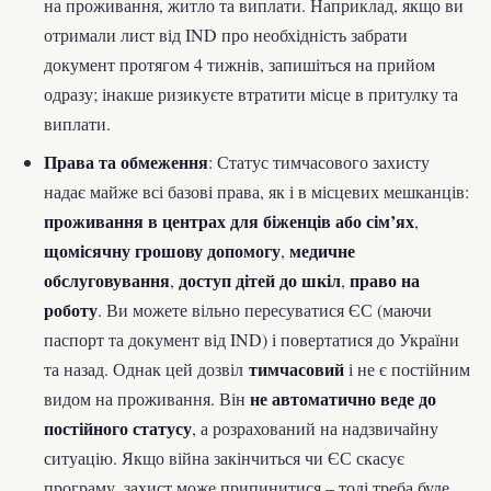
на проживання, житло та виплати. Наприклад, якщо ви
отримали лист від IND про необхідність забрати
документ протягом 4 тижнів, запишіться на прийом
одразу; інакше ризикуєте втратити місце в притулку та
виплати.
Права та обмеження
: Статус тимчасового захисту
надає майже всі базові права, як і в місцевих мешканців:
проживання в центрах для біженців або сім’ях
,
щомісячну грошову допомогу
медичне
,
обслуговування
доступ дітей до шкіл
право на
,
,
роботу
. Ви можете вільно пересуватися ЄС (маючи
паспорт та документ від IND) і повертатися до України
тимчасовий
та назад. Однак цей дозвіл
і не є постійним
не автоматично веде до
видом на проживання. Він
постійного статусу
, а розрахований на надзвичайну
ситуацію. Якщо війна закінчиться чи ЄС скасує
програму, захист може припинитися – тоді треба буде