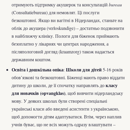
отримують підтримку акушерок та консультацій
bureau
(Consultatiebureau) для немовлят. Ці послуги
безкоштовні. Якщо ви вагітні в Нідерландах, станьте на
облік до акушера (verloskundige) – достатньо подзвонити
в найближчу клініку. Пологи для біженок приймають
безоплатно у лікарнях чи центрах народження, а
післяпологовий догляд (kraamzorg) також надається
державним коштом.
Освіта і дошкільна опіка
Школи для дітей
:
5-16 років
обов’язкові та безкоштовні. Біженці мають право віддати
класу
дитину до школи, де її спочатку направлять до
для новачків (opvangklas)
, щоб вивчити нідерландську
мову. У деяких школах були створені спеціальні
українські класи або введені асистенти з українською,
щоб допомогти дітям адаптуватися. Втім, через наплив
учнів буває, що не всіх можуть одразу влаштувати –