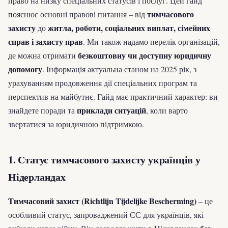
право на низку спеціальних статусів і послуг. Цей гайд
тимчасового
пояснює основні правові питання – від
захисту
житла, роботи, соціальних виплат, сімейних
до
справ і захисту прав
. Ми також надамо перелік організацій,
безкоштовну чи доступну юридичну
де можна отримати
допомогу
. Інформація актуальна станом на 2025 рік, з
урахуванням продовження дії спеціальних програм та
перспектив на майбутнє. Гайд має практичний характер: ви
приклади ситуацій
знайдете поради та
, коли варто
звертатися за юридичною підтримкою.
1. Статус тимчасового захисту українців у
Нідерландах
Тимчасовий захист (Richtlijn Tijdelijke Bescherming)
– це
особливий статус, запроваджений ЄС для українців, які