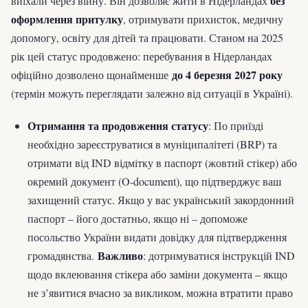
без
виїхали через війну. Він дозволяє жити в Нідерландах
оформлення притулку
, отримувати прихисток, медичну
допомогу, освіту для дітей та працювати. Станом на 2025
рік цей статус продовжено: перебування в Нідерландах
до 4 березня 2027 року
офіційно дозволено щонайменше
(термін можуть переглядати залежно від ситуації в Україні).
Отримання та продовження статусу
: По приїзді
необхідно зареєструватися в муніципалітеті (BRP) та
отримати від IND відмітку в паспорт (жовтий стікер) або
окремий документ (O-document), що підтверджує ваш
захищений статус. Якщо у вас український закордонний
паспорт – його достатньо, якщо ні – допоможе
посольство України видати довідку для підтвердження
Важливо
громадянства.
: дотримуватися інструкцій IND
щодо вклеювання стікера або заміни документа – якщо
не з’явитися вчасно за викликом, можна втратити право