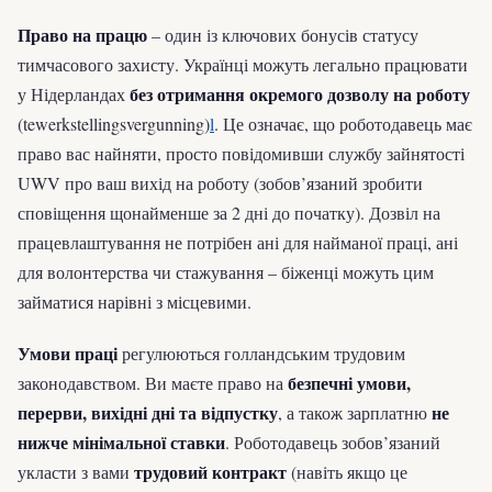
Право на працю
– один із ключових бонусів статусу
тимчасового захисту. Українці можуть легально працювати
без отримання окремого дозволу на роботу
у Нідерландах
(tewerkstellingsvergunning)
l
. Це означає, що роботодавець має
право вас найняти, просто повідомивши службу зайнятості
UWV про ваш вихід на роботу (зобов’язаний зробити
сповіщення щонайменше за 2 дні до початку). Дозвіл на
працевлаштування не потрібен ані для найманої праці, ані
для волонтерства чи стажування – біженці можуть цим
займатися нарівні з місцевими.
Умови праці
регулюються голландським трудовим
безпечні умови,
законодавством. Ви маєте право на
перерви, вихідні дні та відпустку
не
, а також зарплатню
нижче мінімальної ставки
. Роботодавець зобов’язаний
трудовий контракт
укласти з вами
(навіть якщо це