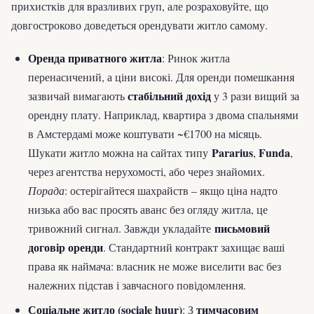
прихистків для вразливих груп, але розраховуйте, що
довгостроково доведеться орендувати житло самому.
Оренда приватного житла
: Ринок житла
перенасичений, а ціни високі. Для оренди помешкання
стабільний дохід
зазвичай вимагають
у 3 рази вищий за
орендну плату. Наприклад, квартира з двома спальнями
в Амстердамі може коштувати ~€1700 на місяць.
Pararius
Funda
Шукати житло можна на сайтах типу
,
,
через агентства нерухомості, або через знайомих.
Порада
: остерігайтеся шахрайств – якщо ціна надто
низька або вас просять аванс без огляду житла, це
письмовий
тривожний сигнал. Завжди укладайте
договір оренди
. Стандартний контракт захищає ваші
права як наймача: власник не може виселити вас без
належних підстав і завчасного повідомлення.
Соціальне житло (sociale huur)
тимчасовим
: З