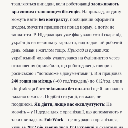
зловживають
трапляються випадки, коли роботодавці
вразливим становищем біженців
. Наприклад, людину
без контракту
можуть взяти
, пообіцявши оформити
згодом, змусити працювати понад норму, а потім не
заплатити. В Нідерландах уже фіксували сотні скарг від
українців на невиплату зарплати, надто довгий робочий
день, обман з житлом тощо.
Приклад із практики
:
український чоловік улаштувався на будівництво через
оголошення (привабило, що роботодавець говорив
російською і “допоможе з документами”). Він працював
240 годин на місяць
(~60 год/тиждень) по €12/год, але в
звільнили без оплати
кінці місяця його
і ще й вигнали з
наданого житла. Подібні ситуації, на жаль, не
Як діяти, якщо вас експлуатують
поодинокі.
: Не
мовчіть – у Нідерландах є організації, що допомагають у
FairWork
таких випадках.
– це неурядова організація,
за 2022 рік звернулися 173 українці
куди
зі скаргами на