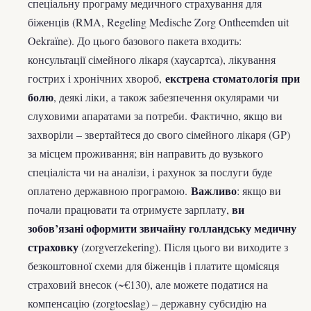
спеціальну програму медичного страхування для
біженців (RMA, Regeling Medische Zorg Ontheemden uit
Oekraïne). До цього базового пакета входить:
консультації сімейного лікаря (хаусартса), лікування
екстрена стоматологія при
гострих і хронічних хвороб,
болю
, деякі ліки, а також забезпечення окулярами чи
слуховими апаратами за потреби. Фактично, якщо ви
захворіли – звертайтеся до свого сімейного лікаря (GP)
за місцем проживання; він направить до вузького
спеціаліста чи на аналізи, і рахунок за послуги буде
Важливо
оплатено державною програмою.
: якщо ви
ви
почали працювати та отримуєте зарплату,
зобов’язані оформити звичайну голландську медичну
страховку
(zorgverzekering). Після цього ви виходите з
безкоштовної схеми для біженців і платите щомісяця
страховий внесок (~€130), але можете податися на
компенсацію (zorgtoeslag) – державну субсидію на