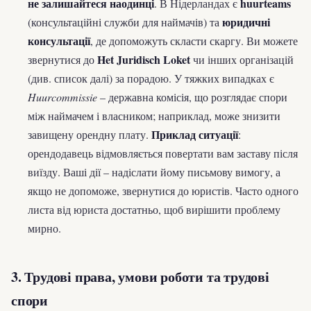
не залишайтеся наодинці
huurteams
. В Нідерландах є
юридичні
(консультаційні служби для наймачів) та
консультації
, де допоможуть скласти скаргу. Ви можете
Het Juridisch Loket
звернутися до
чи інших організацій
(див. список далі) за порадою. У тяжких випадках є
Huurcommissie
– державна комісія, що розглядає спори
між наймачем і власником; наприклад, може знизити
Приклад ситуації
завищену орендну плату.
:
орендодавець відмовляється повертати вам заставу після
виїзду. Ваші дії – надіслати йому письмову вимогу, а
якщо не допоможе, звернутися до юристів. Часто одного
листа від юриста достатньо, щоб вирішити проблему
мирно.
3. Трудові права, умови роботи та трудові
спори