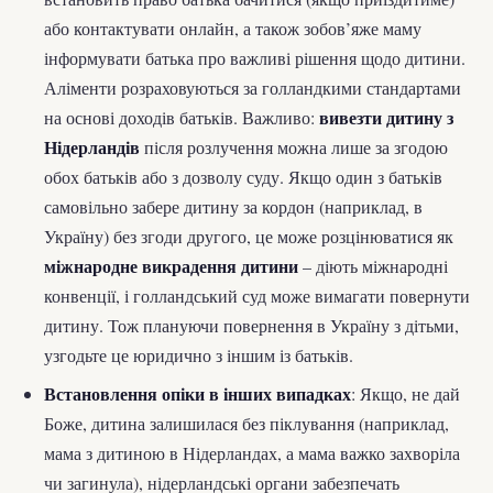
або контактувати онлайн, а також зобов’яже маму
інформувати батька про важливі рішення щодо дитини.
Аліменти розраховуються за голландкими стандартами
вивезти дитину з
на основі доходів батьків. Важливо:
Нідерландів
після розлучення можна лише за згодою
обох батьків або з дозволу суду. Якщо один з батьків
самовільно забере дитину за кордон (наприклад, в
Україну) без згоди другого, це може розцінюватися як
міжнародне викрадення дитини
– діють міжнародні
конвенції, і голландський суд може вимагати повернути
дитину. Тож плануючи повернення в Україну з дітьми,
узгодьте це юридично з іншим із батьків.
Встановлення опіки в інших випадках
: Якщо, не дай
Боже, дитина залишилася без піклування (наприклад,
мама з дитиною в Нідерландах, а мама важко захворіла
чи загинула), нідерландські органи забезпечать