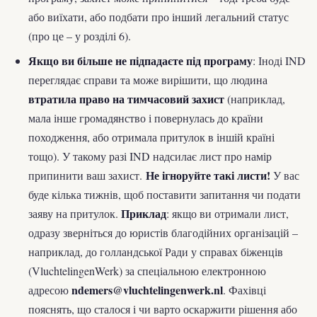
або виїхати, або подбати про інший легальний статус
(про це – у розділі 6).
Якщо ви більше не підпадаєте під програму
: Іноді IND
переглядає справи та може вирішити, що людина
втратила право на тимчасовий захист
(наприклад,
мала інше громадянство і повернулась до країни
походження, або отримала притулок в іншій країні
тощо). У такому разі IND надсилає лист про намір
Не ігноруйте такі листи!
припинити ваш захист.
У вас
буде кілька тижнів, щоб поставити запитання чи подати
Приклад
заяву на притулок.
: якщо ви отримали лист,
одразу зверніться до юристів благодійних організацій –
наприклад, до голландської Ради у справах біженців
(VluchtelingenWerk) за спеціальною електронною
ndemers@vluchtelingenwerk.nl
адресою
. Фахівці
пояснять, що сталося і чи варто оскаржити рішення або