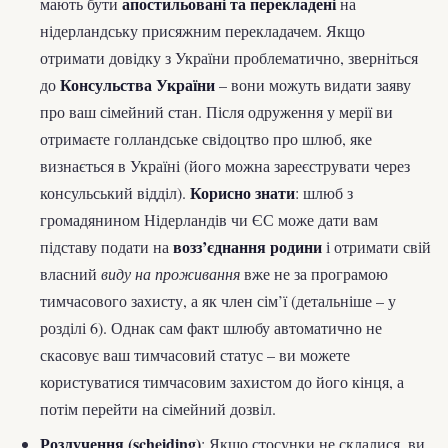
апостильовані та перекладені
мають бути
на
нідерландську присяжним перекладачем. Якщо
отримати довідку з України проблематично, зверніться
Консульства України
до
– вони можуть видати заяву
про ваш сімейний стан. Після одруження у мерії ви
отримаєте голландське свідоцтво про шлюб, яке
визнається в Україні (його можна зареєструвати через
Корисно знати
консульський відділ).
: шлюб з
громадянином Нідерландів чи ЄС може дати вам
возз’єднання родини
підставу подати на
і отримати свій
власний
виду на проживання
вже не за програмою
тимчасового захисту, а як член сім’ї (детальніше – у
розділі 6). Однак сам факт шлюбу автоматично не
скасовує ваш тимчасовий статус – ви можете
користуватися тимчасовим захистом до його кінця, а
потім перейти на сімейний дозвіл.
Розлучення (scheiding)
: Якщо стосунки не склалися, ви