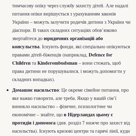
тимчасову опіку через службу захисту дітей. Але надалі
питання опіки вирішується з урахуванням законів
України – можуть залучити родичів дитини з України чи
діаспори. В таких складних ситуаціях обов’язково
юридичних організацій або
звертайтеся до
консульства
. Існують фонди, які спеціально опікуються
Defence for
правами дітей-біженців (наприклад,
Children
Kinderombudsman
та
– вони стежать, щоб
права дитини не порушувалися, і можуть допомогти у
складних випадках).
Домашнє насильство
: Це окреме сімейне питання, про
яке важко говорити, але треба. Якщо у вашій сім’ї
виникло насильство – фізичне, психологічне чи
в Нідерландах цьому є
економічне – знайте, що
протидія і допомога
(див. розділ 7 нижче про захист від
насильства). Існують кризові центри та гарячі лінії, куди