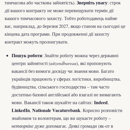
Зверніть увагу
тимчасова або часткова зайнятість).
: строк
дії вашого контракту не може перевищувати термін дії
вашого тимчасового захисту. Тобто роботодавець найме
вас, наприклад, до березня 2027, якщо станом на сьогодні це
кінцева дата програми. При продовженні дії захисту
контракт можуть пролонгувати.
Пошук роботи
: Знайти роботу можна через державні
центри зайнятості (
uitzendbureau
), які пропонують
вакансії без вимоги досвіду чи знання мови. Багато
українців працюють у сферах логістики, виробництва,
будівництва, сільського господарства – там часто
достатньо базової англійської або взагалі не вимагають
Indeed
мови. Вакансії також шукайте на сайтах:
,
LinkedIn
Nationale Vacaturebank
,
. Корисно розповісти
знайомим та волонтерам, що ви шукаєте роботу –
нетворкінг
дуже допомагає. Деякі громади (як-от в