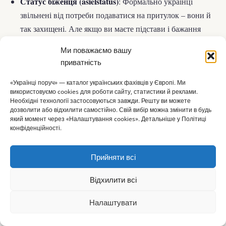
Статус біженця (asielstatus)
: Формально українці
звільнені від потреби подаватися на притулок – вони й
так захищені. Але якщо ви маєте підстави і бажання
отримати саме статус біженця (наприклад, особиста
Ми поважаємо вашу
історія переслідувань, або ви з окупованих територій і
приватність
подати
не плануєте повертатись), ніхто не забороняє
заяву про надання притулку
. Проте врахуйте: поки діє
«Українці поруч» — каталог українських фахівців у Європі. Ми
використовуємо cookies для роботи сайту, статистики й реклами.
тимчасовий захист, IND може не розглядати одразу ці
Необхідні технології застосовуються завжди. Решту ви можете
заяви або розгляд буде спрощений (адже вас і так
дозволити або відхилити самостійно. Свій вибір можна змінити в будь
який момент через «Налаштування cookies». Детальніше у Політиці
захищено). Якщо ж тимчасовий захист добігатиме кінця
конфіденційності.
і ситуація в Україні лишатиметься небезпечною,
можливо, вам
доведеться
подавати на притулок, щоб
Прийняти всі
залишитися. Отримавши статус біженця, ви матимете
постійне проживання
право на
(спочатку дозвіл на 5
Відхилити всі
років, потім безстроковий) і згодом – на громадянство,
Налаштувати
⌂
за умови інтеграції. Але з притулком пов’язані й свої
▦
+
✎
☰
Головна
Каталог
Огол.
Додати
Статті
Меню
нюанси: так, ви не зможете їздити до України, поки