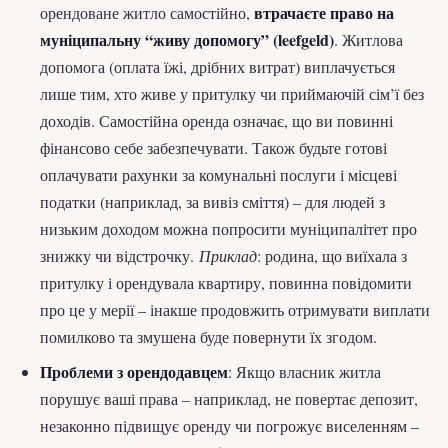
втрачаєте право на
орендоване житло самостійно,
муніципальну “живу допомогу” (leefgeld)
. Житлова
допомога (оплата їжі, дрібних витрат) виплачується
лише тим, хто живе у притулку чи приймаючій сім’ї без
доходів. Самостійна оренда означає, що ви повинні
фінансово себе забезпечувати. Також будьте готові
оплачувати рахунки за комунальні послуги і місцеві
податки (наприклад, за вивіз сміття) – для людей з
низьким доходом можна попросити муніципалітет про
знижку чи відстрочку.
Приклад
: родина, що виїхала з
притулку і орендувала квартиру, повинна повідомити
про це у мерії – інакше продовжить отримувати виплати
помилково та змушена буде повернути їх згодом.
Проблеми з орендодавцем
: Якщо власник житла
порушує ваші права – наприклад, не повертає депозит,
незаконно підвищує оренду чи погрожує виселенням –