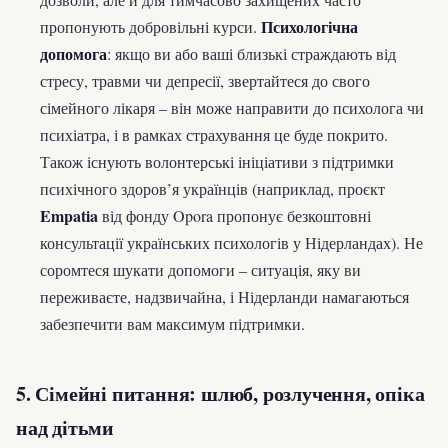
Психологічна
пропонують добровільні курси.
допомога
: якщо ви або ваші близькі страждають від
стресу, травми чи депресії, звертайтеся до свого
сімейного лікаря – він може направити до психолога чи
психіатра, і в рамках страхування це буде покрито.
Також існують волонтерські ініціативи з підтримки
психічного здоров’я українців (наприклад, проєкт
Empatia
від фонду Opora пропонує безкоштовні
консультації українських психологів у Нідерландах). Не
соромтеся шукати допомоги – ситуація, яку ви
переживаєте, надзвичайна, і Нідерланди намагаються
забезпечити вам максимум підтримки.
5. Сімейні питання: шлюб, розлучення, опіка
над дітьми