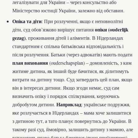
легалізувати для України – через консульство або
Міністерство юстиції України, залежно від обставин.
Опіка та діти
: При розлученні, якщо є неповнолітні
опіки (ouderlijk
діти, суд обов’язково вирішує питання
gezag)
, проживання дітей і аліментів. В Нідерландах
стандартним є спільна батьківська відповідальність і
після розлучення. Батьки (через адвокатів) мають подати
план виховання
(ouderschapsplan) – домовленість, з ким
житиме дитина, як інший буде бачитися, як ділитимуть
витрати на дитину тощо. Суд затвердить цей план, якщо
він в інтересах дитини. Якщо згоди немає, суд сам
визначить опіку і порядок спілкування, керуючись
Наприклад
добробутом дитини.
: українське подружжя,
яке розлучається в Нідерландах – мама хоче залишитися
з дитиною тут, а тато планує повернутись до України. В
такому разі суд, ймовірно, залишить дитину з мамою, але
встановить право батька бачитися (якщо приїздитиме)