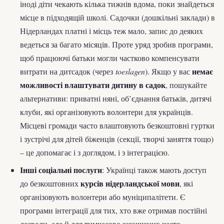
іноді діти чекають кілька тижнів вдома, поки знайдеться
місце в підходящій школі. Садочки (дошкільні заклади) в
Нідерландах платні і місць теж мало, запис до деяких
ведеться за багато місяців. Проте уряд зробив програми,
щоб працюючі батьки могли частково компенсувати
немає
витрати на дитсадок (через
toeslagen
). Якщо у вас
можливості влаштувати дитину в садок
, пошукайте
альтернативи: приватні няні, об’єднання батьків, дитячі
клуби, які організовують волонтери для українців.
Місцеві громади часто влаштовують безкоштовні гуртки
і зустрічі для дітей біженців (секції, творчі заняття тощо)
– це допомагає і з доглядом, і з інтеграцією.
Інші соціальні послуги
: Українці також мають доступ
курсів нідерландської мови
до безкоштовних
, які
організовують волонтери або муніципалітети. Є
програми інтеграції для тих, хто вже отримав постійні
дозволи, але й для тимчасово захищених часто