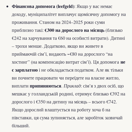
Фінансова допомога (leefgeld)
: Якщо у вас немає
доходу, муніципалітет виплачує щомісячну допомогу на
проживання. Станом на 2024–2025 роки суми
€300 на дорослого на місяць
приблизно такі:
(близько
€242 на харчування та €60 на особисті витрати). Дитині
– трохи менше. Додатково, якщо ви живете в
приймаючій сім’ї, видають ~€80 на дорослого “на
не
хостинг” (на компенсацію витрат сім’ї). Ця допомога
є зарплатою
і не обкладається податком. Але як тільки
ви почнете працювати чи переїдете на власне житло,
припиняються
виплати
.
Приклад
: сім’я з двох осіб, що
мешкає у голландській родині, отримує близько €392 на
дорослого і €350 на дитину на місяць – всього €742.
Якщо дорослий влаштується на роботу хоча б на
півставки, ця сума зупиняється, але заробіток зазвичай
більший.