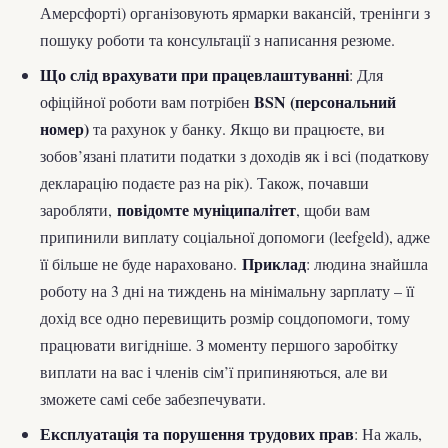
Амерсфорті) організовують ярмарки вакансій, тренінги з
пошуку роботи та консультації з написання резюме.
Що слід врахувати при працевлаштуванні
: Для
BSN (персональний
офіційної роботи вам потрібен
номер)
та рахунок у банку. Якщо ви працюєте, ви
зобов’язані платити податки з доходів як і всі (податкову
декларацію подаєте раз на рік). Також, почавши
повідомте муніципалітет
заробляти,
, щоби вам
припинили виплату соціальної допомоги (leefgeld), адже
Приклад
її більше не буде нараховано.
: людина знайшла
роботу на 3 дні на тиждень на мінімальну зарплату – її
дохід все одно перевищить розмір соцдопомоги, тому
працювати вигідніше. З моменту першого заробітку
виплати на вас і членів сім’ї припиняються, але ви
зможете самі себе забезпечувати.
Експлуатація та порушення трудових прав
: На жаль,