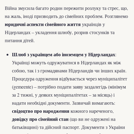
Війна змусила багато родин пережити розлуку та стрес, що,
на жаль, іноді призводить до сімейних проблем. Розглянемо
юридичні аспекти сімейного життя
українців у
Нідерландах – укладення шлюбу, розрив стосунків та
питання дітей.
Шлюб з українцем або іноземцем у Нідерландах
:
Українці можуть одружуватися в Нідерландах як між
собою, так і з громадянами Нідерландів чи інших країн.
Процедура одруження відбувається через муніципалітет
(gemeente) – потрібно подати заяву заздалегідь (мінімум
за 2 тижні, у деяких муніципалітетах – за місяць) і
надати необхідні документи. Зазвичай вимагають:
свідоцтво про народження
кожного нареченого,
довідку про сімейний стан
(що ви не одружені на
батьківщині) та дійсний паспорт. Документи з України