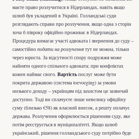
маєте право розлучитися в Нідерландах, навіть якщо
шлюб був укладений в Україні. Голландські суди
розглядають справи про розлучення, якщо одна з сторін
хоча б півроку офіційно проживає в Нідерландах.
Процедура вимагає участі адвоката і звернення до суду –
самостійно
подати на розлучення
тут не можна, тільки
через юриста. За відсутності спору подружжя може
найняти одного спільного адвоката; при конфліктах
Вартість
кожен наймає свого.
послуг може бути
покрита державою (система toevoeging) за умови
низького доходу – українцям під захистом це зазвичай
доступно. Тоді ви сплачуєте лише невелику офіційну
суму (близько €58) як власний внесок, а решту оплачує
держава. Розлучення оформлюється рішенням суду, яке
потім реєструється в муніципалітеті. Якщо шлюб
український, рішення голландського суду потрібно буде