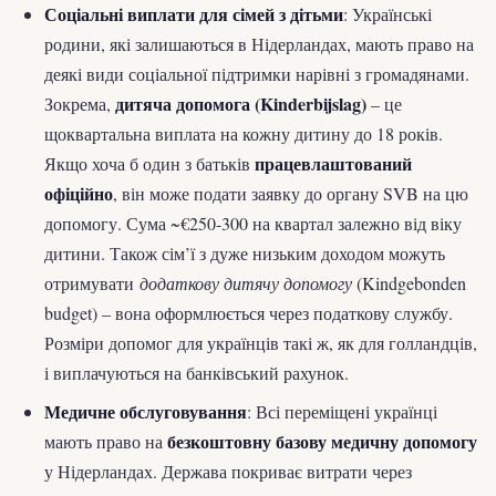
Соціальні виплати для сімей з дітьми
: Українські
родини, які залишаються в Нідерландах, мають право на
деякі види соціальної підтримки нарівні з громадянами.
дитяча допомога (Kinderbijslag)
Зокрема,
– це
щоквартальна виплата на кожну дитину до 18 років.
працевлаштований
Якщо хоча б один з батьків
офіційно
, він може подати заявку до органу SVB на цю
допомогу. Сума ~€250-300 на квартал залежно від віку
дитини. Також сім’ї з дуже низьким доходом можуть
отримувати
додаткову дитячу допомогу
(Kindgebonden
budget) – вона оформлюється через податкову службу.
Розміри допомог для українців такі ж, як для голландців,
і виплачуються на банківський рахунок.
Медичне обслуговування
: Всі переміщені українці
безкоштовну базову медичну допомогу
мають право на
у Нідерландах. Держава покриває витрати через