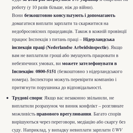
роботу (у 10 разів більше, ніж до війни).
безкоштовно консультують і допомагають
Вони
домагатися виплати зарплати та скаржитися на
недобросовісних працедавців. Також в кожній провінції
Нідерландська
працює Інспекція з питань праці –
інспекція праці (Nederlandse Arbeidsinspectie)
. Якщо
вам не виплатили гроші або змушують працювати в
можете зателефонувати в
небезпечних умовах, ви
Інспекцію
0800-5151
:
(безкоштовно з нідерландського
номера). Інспектори можуть перевірити компанію і
притягнути порушника до відповідальності.
Трудові спори
: Якщо вас незаконно звільнили, не
виплатили розрахунок чи виник конфлікт – розгляньте
правового врегулювання
можливість
. Багато спорів
вирішуються через переговори, медіацію або скаргу без
суду. Наприклад, у випадку невиплати зарплати
UWV