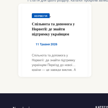
1 стаття для цього розділу. Каталог профілів зали
,
НОРВЕГІЯ
,
ВОЛОНТЕРСТВО
Спільнота та допомога у
,
Норвегії: де знайти
ПІДТРИМКА
РЕЛІГІЯ
підтримку українцям
11 Травня 2026
Спільнота та допомога у
Норвегії: де знайти підтримку
українцям Переїзд до нової
країни — це завжди виклик. А
коли позаду […]
КАТЕГО