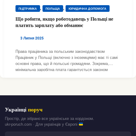
,
,
ПІДТРИМКА
ПОЛЬЩА
ЮРИДИЧНА ДОПОМОГА
Що робити, якщо роботодавець у Польщі не
платить зарплату або обманює
3 Липня 2025
Права працівника за польським законодавством
Працівник у Польщі (включно з іноземцями) має ті самі
основні права, що й польські громадяни. Зокрема,
мінімальна заробітна плата гарантується законом
незалежно від кваліфікації чи погодинного чи місячного
графіка. Українці, які працюють за трудовим
Українці
поруч
Простір, де зібрано все українське за кордоном.
ukr-poruch.com · Для українців у Європі