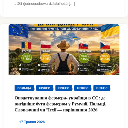
JDG (jednoosobowa działalność […]
,
,
,
,
,
ПОЛЬЩА
БІЗНЕС
БІЗНЕС
БІЗНЕС
БІЗНЕС
,
,
,
ДОКУМЕНТИ
ДОКУМЕНТИ
ДОКУМЕНТИ
Оподаткування фермера- українця в ЄС: де
,
,
,
,
ДОКУМЕНТИ
РОБОТА
РОБОТА
РОБОТА
вигідніше бути фермером у Румунії, Польщі,
,
,
,
,
РОБОТА
РУМУНІЯ
СЛОВАЧЧИНА
ЧЕХІЯ
Словаччині чи Чехії — порівняння 2026
,
,
ЮРИДИЧНА ДОПОМОГА
ЮРИДИЧНА ДОПОМОГА
,
ЮРИДИЧНА ДОПОМОГА
ЮРИДИЧНА ДОПОМОГА
17 Травня 2026