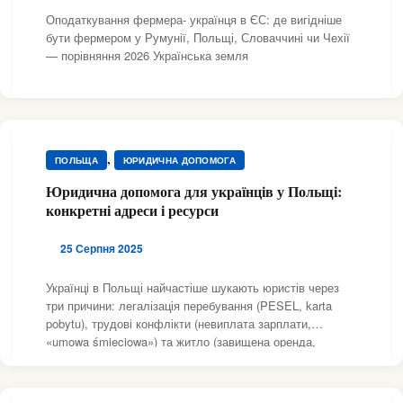
Оподаткування фермера- українця в ЄС: де вигідніше
бути фермером у Румунії, Польщі, Словаччині чи Чехії
— порівняння 2026 Українська земля
,
ПОЛЬЩА
ЮРИДИЧНА ДОПОМОГА
Юридична допомога для українців у Польщі:
конкретні адреси і ресурси
25 Серпня 2025
Українці в Польщі найчастіше шукають юристів через
три причини: легалізація перебування (PESEL, karta
pobytu), трудові конфлікти (невиплата зарплати,
«umowa śmieciowa») та житло (завищена оренда,
шахрайські договори). Нижче зібрані реальні місця, куди
можна звертатися, актуальні на 25 серпня 2025