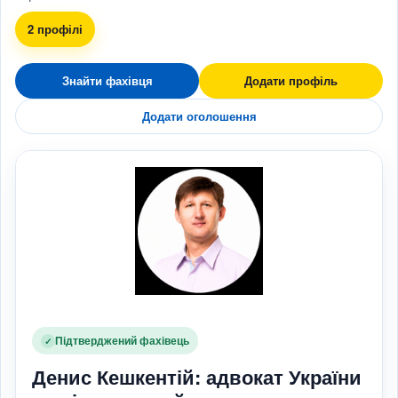
2 профілі
Знайти фахівця
Додати профіль
Додати оголошення
Підтверджений фахівець
✓
Денис Кешкентій: адвокат України