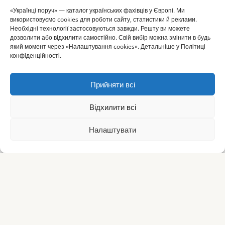
«Українці поруч» — каталог українських фахівців у Європі. Ми
використовуємо cookies для роботи сайту, статистики й реклами.
Необхідні технології застосовуються завжди. Решту ви можете
дозволити або відхилити самостійно. Свій вибір можна змінити в будь
який момент через «Налаштування cookies». Детальніше у Політиці
конфіденційності.
Прийняти всі
Відхилити всі
Налаштувати
⌂
▦
+
✎
☰
Головна
Каталог
Огол.
Додати
Статті
Меню
Українці
поруч
Простір, де зібрано все українське за кордоном.