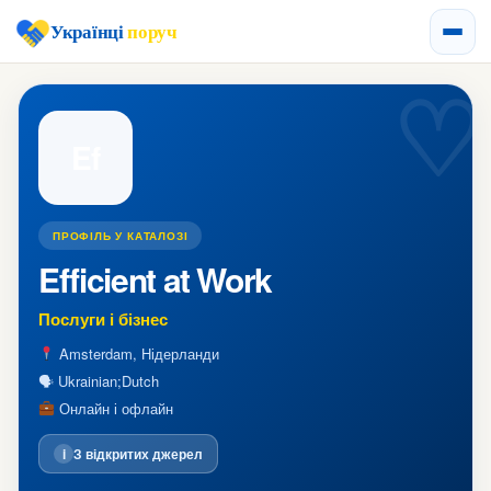
Українці
поруч
Ef
ПРОФІЛЬ У КАТАЛОЗІ
Efficient at Work
Послуги і бізнес
Amsterdam, Нідерланди
🗣 Ukrainian;Dutch
Онлайн і офлайн
i
З відкритих джерел