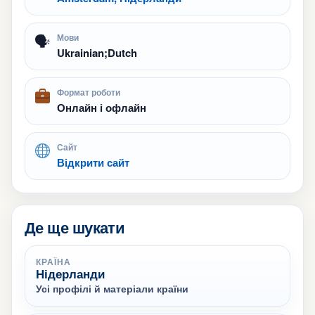
🗣
Мови
Ukrainian;Dutch
Формат роботи
Онлайн і офлайн
Сайт
Відкрити сайт
Де ще шукати
КРАЇНА
Нідерланди
Усі профілі й матеріали країни