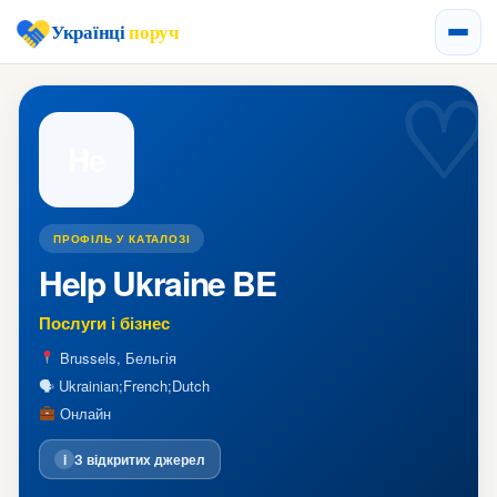
Українці
поруч
He
ПРОФІЛЬ У КАТАЛОЗІ
Help Ukraine BE
Послуги і бізнес
Brussels, Бельгія
🗣 Ukrainian;French;Dutch
Онлайн
i
З відкритих джерел