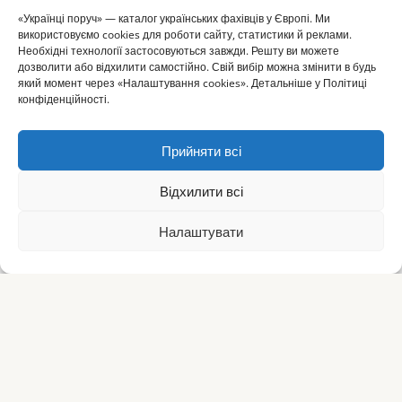
«Українці поруч» — каталог українських фахівців у Європі. Ми
використовуємо cookies для роботи сайту, статистики й реклами.
Необхідні технології застосовуються завжди. Решту ви можете
дозволити або відхилити самостійно. Свій вибір можна змінити в будь
який момент через «Налаштування cookies». Детальніше у Політиці
конфіденційності.
Прийняти всі
Відхилити всі
Налаштувати
⌂
▦
+
✎
☰
Головна
Каталог
Огол.
Додати
Статті
Меню
Українці
поруч
Простір, де зібрано все українське за кордоном.