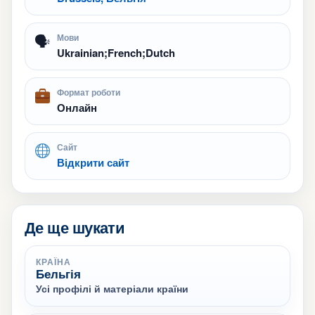
🗣
Мови
Ukrainian;French;Dutch
Формат роботи
Онлайн
Сайт
Відкрити сайт
Де ще шукати
КРАЇНА
Бельгія
Усі профілі й матеріали країни