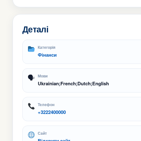
Деталі
Категорія
Фінанси
🗣
Мови
Ukrainian;French;Dutch;English
Телефон
+3222400000
Сайт
Відкрити сайт