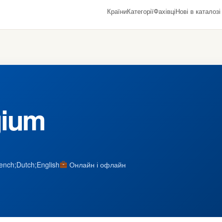
Країни
Категорії
Фахівці
Нові в каталозі
gium
rench;Dutch;English
Онлайн і офлайн