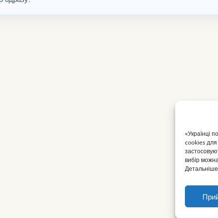
«Українці п
cookies для
застосовуют
вибір можна
Детальніше 
Прий