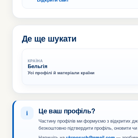
Де ще шукати
КРАЇНА
Бельгія
Усі профілі й матеріали країни
Це ваш профіль?
i
Частину профілів ми формуємо з відкритих дж
безкоштовно підтвердити профіль, оновити чи
Напишіть на
— зробимо
ukrporuch@gmail.com