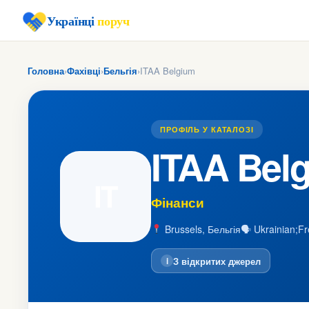
Українці
поруч
Головна
›
Фахівці
›
Бельгія
›
ITAA Belgium
ПРОФІЛЬ У КАТАЛОЗІ
ITAA Bel
IT
Фінанси
Brussels, Бельгія
🗣 Ukrainian;F
З відкритих джерел
i