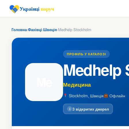
Українці
поруч
Головна
›
Фахівці
›
Швеція
›
Medhelp Stockholm
ПРОФІЛЬ У КАТАЛОЗІ
Medhelp 
Me
Медицина
Stockholm, Швеція
Офлайн
З відкритих джерел
i