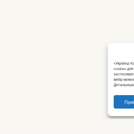
«Українці п
cookies для
застосовуют
вибір можна
Детальніше 
Прий