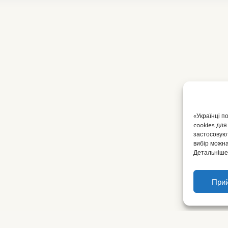
«Українці п
cookies для
застосовуют
вибір можна
Детальніше 
Прий