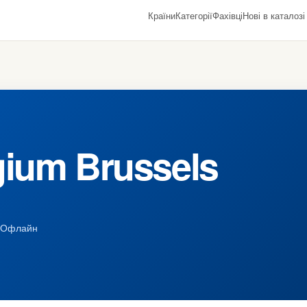
Країни
Категорії
Фахівці
Нові в каталозі
gium Brussels
Офлайн