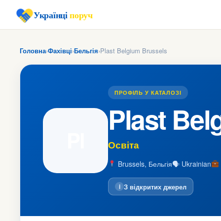
Українці
поруч
Головна
›
Фахівці
›
Бельгія
›
Plast Belgium Brussels
ПРОФІЛЬ У КАТАЛОЗІ
Plast Bel
Pl
Освіта
Brussels, Бельгія
🗣 Ukrainian
З відкритих джерел
i