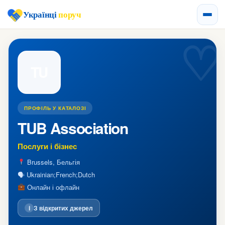
Українці
поруч
TU
ПРОФІЛЬ У КАТАЛОЗІ
TUB Association
Послуги і бізнес
Brussels, Бельгія
🗣 Ukrainian;French;Dutch
Онлайн і офлайн
i
З відкритих джерел