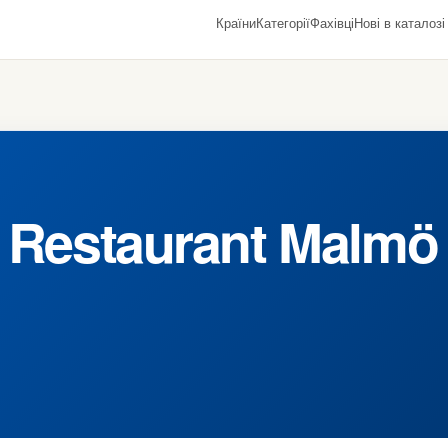
Країни
Категорії
Фахівці
Нові в каталозі
n Restaurant Malmö