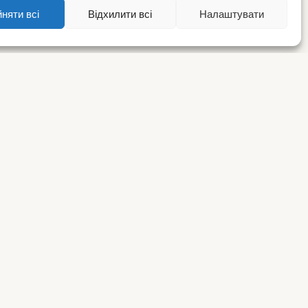
няти всі
Відхилити всі
Налаштувати
ВА ІНФОРМАЦІЯ
СЕРВІС
sum
Доступність
а конфіденційності /
Налаштування cookies
chutz
користування / AGB
а відмову /
fsbelehrung