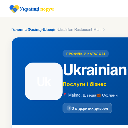
Українці
поруч
Головна
›
Фахівці
›
Швеція
›
Ukrainian Restaurant Malmö
ПРОФІЛЬ У КАТАЛОЗІ
Ukrainia
Uk
Послуги і бізнес
Malmö, Швеція
Офлайн
З відкритих джерел
i