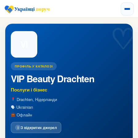
Українці
поруч
VI
ПРОФІЛЬ У КАТАЛОЗІ
VIP Beauty Drachten
Послуги і бізнес
Drachten, Нідерланди
🗣 Ukrainian
Офлайн
i
З відкритих джерел