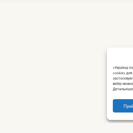
«Українці п
cookies для
застосовуют
вибір можна
Детальніше 
Прий