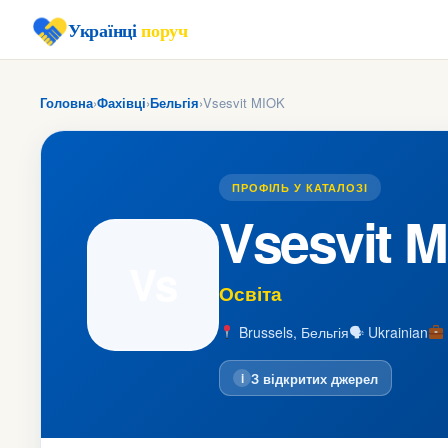
Українці
поруч
Головна
›
Фахівці
›
Бельгія
›
Vsesvit MIOK
ПРОФІЛЬ У КАТАЛОЗІ
Vsesvit 
Vs
Освіта
Brussels, Бельгія
🗣 Ukrainian
З відкритих джерел
i