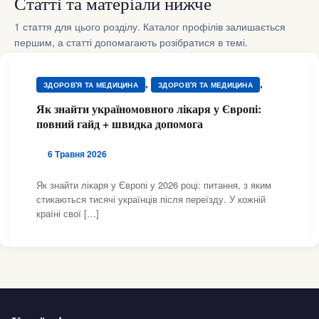
Статті та матеріали нижче
1 стаття для цього розділу. Каталог профілів залишається
першим, а статті допомагають розібратися в темі.
,
,
ЗДОРОВ'Я ТА МЕДИЦИНА
ЗДОРОВ'Я ТА МЕДИЦИНА
,
,
ЗДОРОВ'Я ТА МЕДИЦИНА
ЗДОРОВ'Я ТА МЕДИЦИНА
Як знайти україномовного лікаря у Європі:
,
,
ЗДОРОВ'Я ТА МЕДИЦИНА
ЗДОРОВ'Я ТА МЕДИЦИНА
повний гайд + швидка допомога
,
,
ЗДОРОВ'Я ТА МЕДИЦИНА
ЗДОРОВ'Я ТА МЕДИЦИНА
,
,
ЗДОРОВ'Я ТА МЕДИЦИНА
ЗДОРОВ'Я ТА МЕДИЦИНА
6 Травня 2026
,
,
ЗДОРОВ'Я ТА МЕДИЦИНА
ЗДОРОВ'Я ТА МЕДИЦИНА
,
,
ЗДОРОВ'Я ТА МЕДИЦИНА
ЗДОРОВ'Я ТА МЕДИЦИНА
Як знайти лікаря у Європі у 2026 році: питання, з яким
,
,
стикаються тисячі українців після переїзду. У кожній
ЗДОРОВ'Я ТА МЕДИЦИНА
ЗДОРОВ'Я ТА МЕДИЦИНА
країні свої […]
,
,
ЗДОРОВ'Я ТА МЕДИЦИНА
ЗДОРОВ'Я ТА МЕДИЦИНА
,
,
ЗДОРОВ'Я ТА МЕДИЦИНА
ЗДОРОВ'Я ТА МЕДИЦИНА
,
,
ЗДОРОВ'Я ТА МЕДИЦИНА
ЗДОРОВ'Я ТА МЕДИЦИНА
,
,
ЗДОРОВ'Я ТА МЕДИЦИНА
ЗДОРОВ'Я ТА МЕДИЦИНА
МЕДИЦИНА І ЗДОРОВ'Я