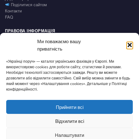
Поділитися сайтом
Контакти
FAQ
ПРАВОВА ІНФОРМАЦІЯ
Impressum
Ми поважаємо вашу
Політика конфіденційності / Datenschutz
приватність
Умови користування / AGB
Право на відмову / Widerrufsbelehrung
«Українці поруч» — каталог українських фахівців у Європі. Ми
використовуємо cookies для роботи сайту, статистики й реклами.
Необхідні технології застосовуються завжди. Решту ви можете
СЕРВІС
дозволити або відхилити самостійно. Свій вибір можна змінити в будь
Доступність
який момент через «Налаштування cookies». Детальніше у Політиці
Налаштування cookies
конфіденційності.
Прийняти всі
© 2026 Українці поруч · Зроблено з
для нашої спільноти
ukrporuch@gmail.com
Відхилити всі
Налаштувати
⌂
▦
+
✎
☰