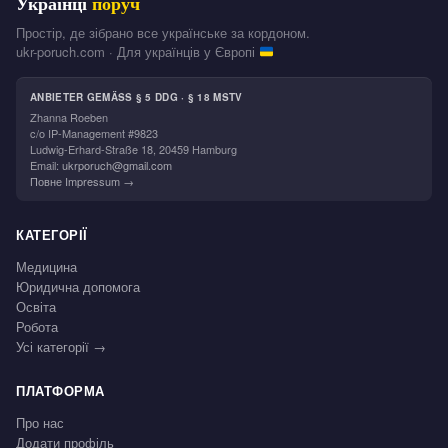
Українці
поруч
Простір, де зібрано все українське за кордоном.
ukr-poruch.com · Для українців у Європі
ANBIETER GEMÄSS § 5 DDG · § 18 MSTV
Zhanna Roeben
c/o IP-Management #9823
Ludwig-Erhard-Straße 18, 20459 Hamburg
Email:
ukrporuch@gmail.com
Повне Impressum →
КАТЕГОРІЇ
Медицина
Юридична допомога
Освіта
Робота
Усі категорії →
ПЛАТФОРМА
Про нас
Додати профіль