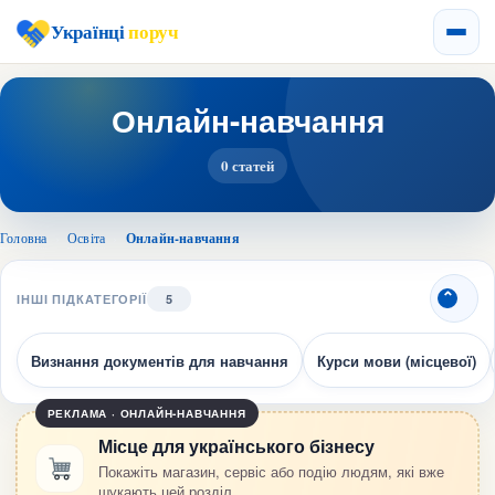
Українці
поруч
Онлайн-навчання
0 статей
Головна
›
Освіта
›
Онлайн-навчання
ІНШІ ПІДКАТЕГОРІЇ
5
Визнання документів для навчання
Курси мови (місцевої)
РЕКЛАМА · ОНЛАЙН-НАВЧАННЯ
Місце для українського бізнесу
Покажіть магазин, сервіс або подію людям, які вже
шукають цей розділ.