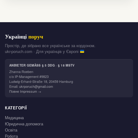
Українці
поруч
Простір, де зібрано все українське за кордоном.
ukr-poruch.com · Для українців у Європі
ANBIETER GEMÄSS § 5 DDG · § 18 MSTV
Zhanna Roeben
c/o IP-Management #9823
Ludwig-Erhard-Straße 18, 20459 Hamburg
Email:
ukrporuch@gmail.com
Повне Impressum →
КАТЕГОРІЇ
Медицина
Юридична допомога
Освіта
Робота