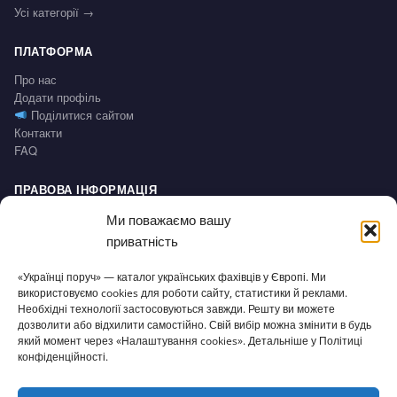
Усі категорії →
ПЛАТФОРМА
Про нас
Додати профіль
Поділитися сайтом
Контакти
FAQ
ПРАВОВА ІНФОРМАЦІЯ
Impressum
Ми поважаємо вашу
Політика конфіденційності / Datenschutz
приватність
Умови користування / AGB
Право на відмову / Widerrufsbelehrung
«Українці поруч» — каталог українських фахівців у Європі. Ми
використовуємо cookies для роботи сайту, статистики й реклами.
СЕРВІС
Необхідні технології застосовуються завжди. Решту ви можете
дозволити або відхилити самостійно. Свій вибір можна змінити в будь
Доступність
який момент через «Налаштування cookies». Детальніше у Політиці
Налаштування cookies
конфіденційності.