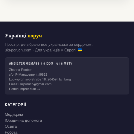
Українці
поруч
Простір, де зібрано все українське за кордоном.
ukr-poruch.com · Для українців у Європі
ANBIETER GEMÄSS § 5 DDG · § 18 MSTV
Zhanna Roeben
c/o IP-Management #9823
Ludwig-Erhard-Straße 18, 20459 Hamburg
Email:
ukrporuch@gmail.com
Повне Impressum →
КАТЕГОРІЇ
Медицина
Юридична допомога
Освіта
Робота