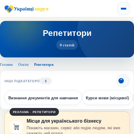
Українці
поруч
Репетитори
0 статей
Головна
›
Освіта
›
Репетитори
ІНШІ ПІДКАТЕГОРІЇ
5
Визнання документів для навчання
Курси мови (місцевої)
РЕКЛАМА · РЕПЕТИТОРИ
Місце для українського бізнесу
Покажіть магазин, сервіс або подію людям, які вже
шукають цей розділ.