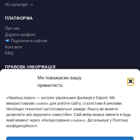
Усі категорії →
ПЛАТФОРМА
Про нас
Додати профіль
Поділитися сайтом
Контакти
FAQ
ПРАВОВА ІНФОРМАЦІЯ
Impressum
Ми поважаємо вашу
Політика конфіденційності / Datenschutz
приватність
Умови користування / AGB
Право на відмову / Widerrufsbelehrung
«Українці поруч» — каталог українських фахівців у Європі. Ми
використовуємо cookies для роботи сайту, статистики й реклами.
СЕРВІС
Необхідні технології застосовуються завжди. Решту ви можете
дозволити або відхилити самостійно. Свій вибір можна змінити в будь
Доступність
який момент через «Налаштування cookies». Детальніше у Політиці
Налаштування cookies
конфіденційності.