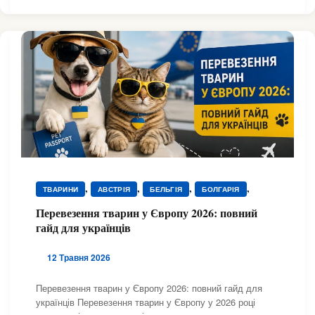
,
,
,
,
ТВАРИНИ
АВСТРІЯ
БЕЛЬГІЯ
БОЛГАРІЯ
,
,
ВЕЛИКА БРИТАНІЯ
ВЕТЕРИНАРИ
Перевезення тварин у Європу 2026: повний
,
,
ВЕТЕРИНАРНІ АПТЕКИ / ЛІКИ
ГОТЕЛІ ТА ПЕРЕТРИМКА
гайд для українців
,
,
,
ГРЕЦІЯ
ГРУМІНГ
ДАНІЯ
,
ДОКУМЕНТИ ДЛЯ ТВАРИН
12 Травня 2026
,
,
ДОПОМОГА ТВАРИНАМ ТА ПРИТУЛКИ
ЕСТОНІЯ
,
,
,
,
,
ІРЛАНДІЯ
ІСПАНІЯ
ІТАЛІЯ
ЛАТВІЯ
ЛИТВА
Перевезення тварин у Європу 2026: повний гайд для
,
,
,
українців Перевезення тварин у Європу у 2026 році
НІДЕРЛАНДИ
НІМЕЧЧИНА
НОРВЕГІЯ