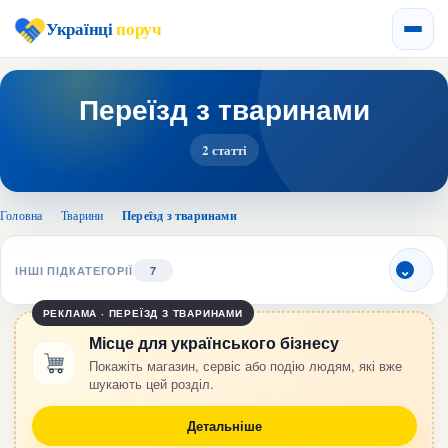
Українці
поруч
Переїзд з тваринами
2 статті
Головна
›
Тварини
›
Переїзд з тваринами
ІНШІ ПІДКАТЕГОРІЇ
7
РЕКЛАМА · ПЕРЕЇЗД З ТВАРИНАМИ
Місце для українського бізнесу
Покажіть магазин, сервіс або подію людям, які вже
шукають цей розділ.
Детальніше