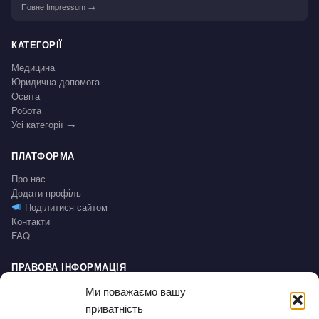
Повне Impressum →
КАТЕГОРІЇ
Медицина
Юридична допомога
Освіта
Робота
Усі категорії →
ПЛАТФОРМА
Про нас
Додати профіль
Поділитися сайтом
Контакти
FAQ
ПРАВОВА ІНФОРМАЦІЯ
Impressum
Ми поважаємо вашу
Політика конфіденційності / Datenschutz
приватність
Умови користування / AGB