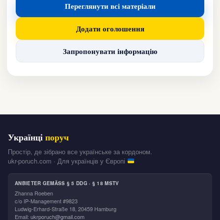
Переглянути всі матеріали
Додати оголошення
Запропонувати інформацію
Українці
поруч
Простір, де зібрано все українське за кордоном.
ukr-poruch.com · Для українців у Європі
ANBIETER GEMÄSS § 5 DDG · § 18 MSTV
Zhanna Roeben
c/o IP-Management #9823
Ludwig-Erhard-Straße 18, 20459 Hamburg
Email:
ukrporuch@gmail.com