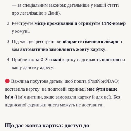
— за спеціальним законом; детальніше у нашій статті
про легалізацію в Данії).
місце проживання й отримуєте CPR-номер
Реєструєте
у комуні.
обираєте сімейного лікаря
Під час цієї реєстрації ви
, і
автоматично замовляють жовту картку
вам
.
за 2–3 тижні
поштою
Приблизно
картку надсилають
на
вашу данську адресу.
Важлива побутова деталь: щоб пошта (PostNord/DAO)
має бути ваше
доставила картку, на поштовій скриньці
ім’я
(і ім’я дитини, якщо замовляли картку й для неї). Без
підписаної скриньки листа можуть не доставити.
Що дає жовта картка: доступ до