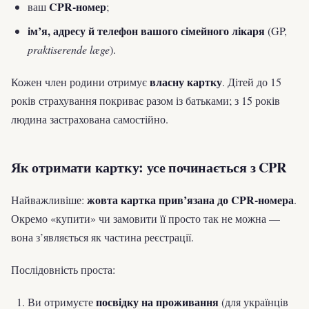
CPR-номер
ваш
;
ім’я, адресу й телефон вашого сімейного лікаря
(GP,
praktiserende læge
).
власну картку
Кожен член родини отримує
. Дітей до 15
років страхування покриває разом із батьками; з 15 років
людина застрахована самостійно.
Як отримати картку: усе починається з CPR
жовта картка прив’язана до CPR-номера
Найважливіше:
.
Окремо «купити» чи замовити її просто так не можна —
вона з’являється як частина реєстрації.
Послідовність проста:
посвідку на проживання
Ви отримуєте
(для українців