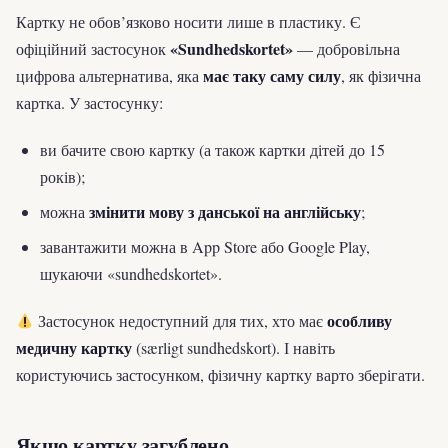
Картку не обов’язково носити лише в пластику. Є
«Sundhedskortet»
офіційний застосунок
— добровільна
має таку саму силу
цифрова альтернатива, яка
, як фізична
картка. У застосунку:
ви бачите свою картку (а також картки дітей до 15
років);
змінити мову з данської на англійську
можна
;
завантажити можна в App Store або Google Play,
шукаючи «sundhedskortet».
особливу
Застосунок недоступний для тих, хто має
медичну картку
(særligt sundhedskort). І навіть
користуючись застосунком, фізичну картку варто зберігати.
Якщо картку загублено