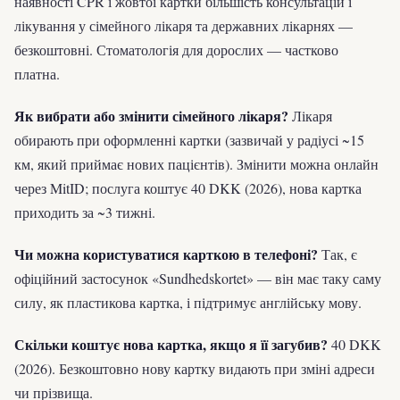
наявності CPR і жовтої картки більшість консультацій і
лікування у сімейного лікаря та державних лікарнях —
безкоштовні. Стоматологія для дорослих — частково
платна.
Як вибрати або змінити сімейного лікаря?
Лікаря
обирають при оформленні картки (зазвичай у радіусі ~15
км, який приймає нових пацієнтів). Змінити можна онлайн
через MitID; послуга коштує 40 DKK (2026), нова картка
приходить за ~3 тижні.
Чи можна користуватися карткою в телефоні?
Так, є
офіційний застосунок «Sundhedskortet» — він має таку саму
силу, як пластикова картка, і підтримує англійську мову.
Скільки коштує нова картка, якщо я її загубив?
40 DKK
(2026). Безкоштовно нову картку видають при зміні адреси
чи прізвища.