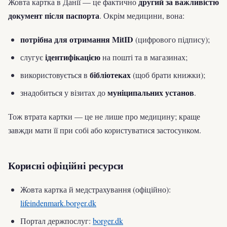
другий за важливістю
Жовта картка в Данії — це фактично
документ після паспорта
. Окрім медицини, вона:
потрібна для отримання MitID
(цифрового підпису);
ідентифікацією
слугує
на пошті та в магазинах;
бібліотеках
використовується в
(щоб брати книжки);
муніципальних установ
знадобиться у візитах до
.
Тож втрата картки — це не лише про медицину; краще
завжди мати її при собі або користуватися застосунком.
Корисні офіційні ресурси
Жовта картка й медстрахування (офіційно):
lifeindenmark.borger.dk
Портал держпослуг:
borger.dk