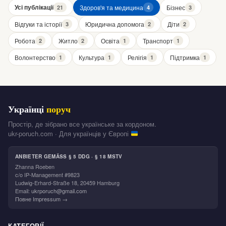
Усі публікації
Здоров'я та медицина
Бізнес
21
4
3
Відгуки та історії
Юридична допомога
Діти
3
2
2
Робота
Житло
Освіта
Транспорт
2
2
1
1
Волонтерство
Культура
Релігія
Підтримка
1
1
1
1
Українці
поруч
Простір, де зібрано все українське за кордоном.
ukr-poruch.com · Для українців у Європі
ANBIETER GEMÄSS § 5 DDG · § 18 MSTV
Zhanna Roeben
c/o IP-Management #9823
Ludwig-Erhard-Straße 18, 20459 Hamburg
Email:
ukrporuch@gmail.com
Повне Impressum →
КАТЕГОРІЇ