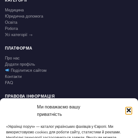
Медицина
Юридична допомога
Освіта
Робота
Усі категорії →
ПЛАТФОРМА
Про нас
Додати профіль
Поділитися сайтом
Контакти
FAQ
ПРАВОВА ІНФОРМАЦІЯ
Impressum
Ми поважаємо вашу
Політика конфіденційності / Datenschutz
приватність
Умови користування / AGB
Право на відмову / Widerrufsbelehrung
«Українці поруч» — каталог українських фахівців у Європі. Ми
використовуємо cookies для роботи сайту, статистики й реклами.
Необхідні технології застосовуються завжди. Решту ви можете
СЕРВІС