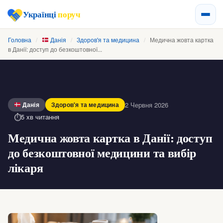
Українці
поруч
Головна
/
Данія
/
Здоров'я та медицина
/
Медична жовта картка
в Данії: доступ до безкоштовної...
2 Червня 2026
Данія
Здоров'я та медицина
5 хв читання
Медична жовта картка в Данії: доступ
до безкоштовної медицини та вибір
лікаря