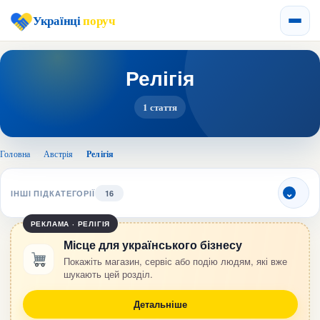
Українці
поруч
Релігія
1 стаття
Головна
›
Австрія
›
Релігія
ІНШІ ПІДКАТЕГОРІЇ
16
РЕКЛАМА · РЕЛІГІЯ
Місце для українського бізнесу
Покажіть магазин, сервіс або подію людям, які вже
шукають цей розділ.
Детальніше