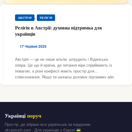
,
АВСТРІЯ
РЕЛІГІЯ
Релігія в Австрії: духовна підтримка для
українців
17 Червня 2025
Австрія — це не лише альпи, штрудель і Віденська
опера. Це ще й країна, де питання віри сприймають із
повагою, а різні конфесії мають простір для
співіснування. Якщо ти шукаєш духовну підтримку або
просто хочеш піти на літургію українською мовою — у
тебе є варіанти.
Православні церкви В Австрії
Українці
поруч
Простір, де зібрано все українське за кордоном.
ukr-poruch.com · Для українців у Європі