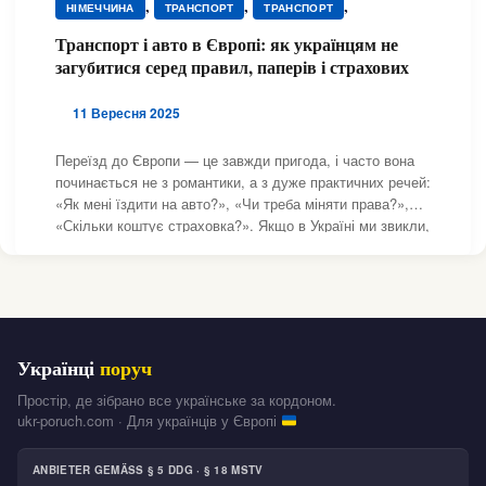
,
,
,
НІМЕЧЧИНА
ТРАНСПОРТ
ТРАНСПОРТ
,
,
ТРАНСПОРТ
ТРАНСПОРТ
ТРАНСПОРТ
Транспорт і авто в Європі: як українцям не
загубитися серед правил, паперів і страхових
11 Вересня 2025
Переїзд до Європи — це завжди пригода, і часто вона
починається не з романтики, а з дуже практичних речей:
«Як мені їздити на авто?», «Чи треба міняти права?»,
«Скільки коштує страховка?». Якщо в Україні ми звикли,
що в більшості випадків достатньо сісти за кермо й
рушити, то в Європі все значно
Українці
поруч
Простір, де зібрано все українське за кордоном.
ukr-poruch.com · Для українців у Європі
ANBIETER GEMÄSS § 5 DDG · § 18 MSTV