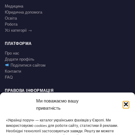
Медицина
Юридична допомога
Освіта
Робота
Усі категорії →
ПЛАТФОРМА
Про нас
Додати профіль
Поділитися сайтом
Контакти
FAQ
ПРАВОВА ІНФОРМАЦІЯ
Impressum
Ми поважаємо вашу
Політика конфіденційності / Datenschutz
приватність
Умови користування / AGB
Право на відмову / Widerrufsbelehrung
«Українці поруч» — каталог українських фахівців у Європі. Ми
використовуємо cookies для роботи сайту, статистики й реклами.
Необхідні технології застосовуються завжди. Решту ви можете
СЕРВІС