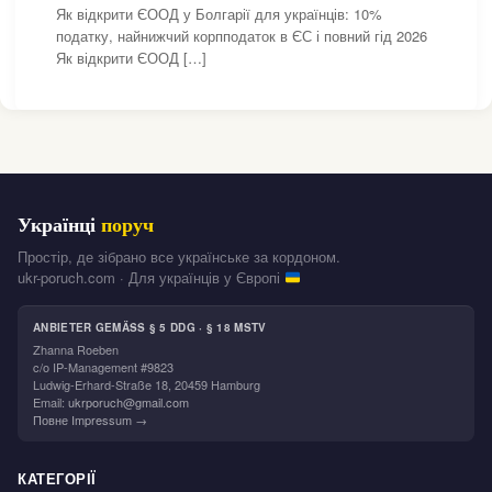
Як відкрити ЄООД у Болгарії для українців: 10%
податку, найнижчий корпподаток в ЄС і повний гід 2026
Як відкрити ЄООД […]
Українці
поруч
Простір, де зібрано все українське за кордоном.
ukr-poruch.com · Для українців у Європі
ANBIETER GEMÄSS § 5 DDG · § 18 MSTV
Zhanna Roeben
c/o IP-Management #9823
Ludwig-Erhard-Straße 18, 20459 Hamburg
Email:
ukrporuch@gmail.com
Повне Impressum →
КАТЕГОРІЇ