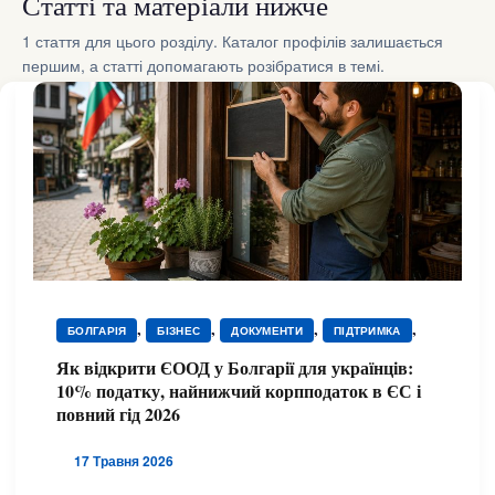
Статті та матеріали нижче
1 стаття для цього розділу. Каталог профілів залишається
першим, а статті допомагають розібратися в темі.
,
,
,
,
БОЛГАРІЯ
БІЗНЕС
ДОКУМЕНТИ
ПІДТРИМКА
ЮРИДИЧНА ДОПОМОГА
Як відкрити ЄООД у Болгарії для українців:
10% податку, найнижчий корпподаток в ЄС і
повний гід 2026
17 Травня 2026