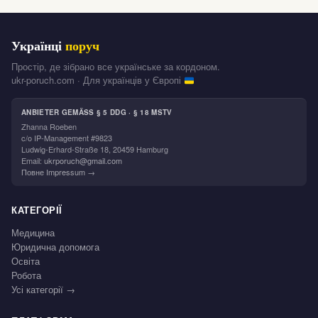
Українці
поруч
Простір, де зібрано все українське за кордоном.
ukr-poruch.com · Для українців у Європі
ANBIETER GEMÄSS § 5 DDG · § 18 MSTV
Zhanna Roeben
c/o IP-Management #9823
Ludwig-Erhard-Straße 18, 20459 Hamburg
Email:
ukrporuch@gmail.com
Повне Impressum →
КАТЕГОРІЇ
Медицина
Юридична допомога
Освіта
Робота
Усі категорії →