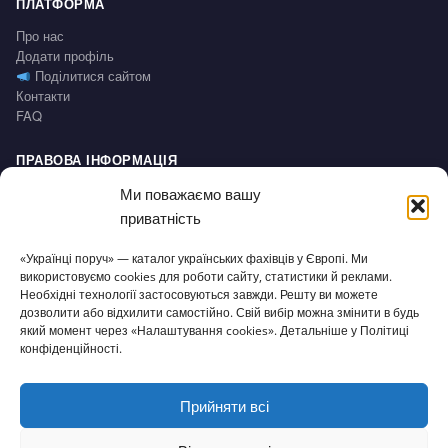
ПЛАТФОРМА
Про нас
Додати профіль
Поділитися сайтом
Контакти
FAQ
ПРАВОВА ІНФОРМАЦІЯ
Impressum
Ми поважаємо вашу
Політика конфіденційності / Datenschutz
приватність
Умови користування / AGB
Право на відмову / Widerrufsbelehrung
«Українці поруч» — каталог українських фахівців у Європі. Ми
використовуємо cookies для роботи сайту, статистики й реклами.
Необхідні технології застосовуються завжди. Решту ви можете
СЕРВІС
дозволити або відхилити самостійно. Свій вибір можна змінити в будь
Доступність
який момент через «Налаштування cookies». Детальніше у Політиці
Налаштування cookies
конфіденційності.
Прийняти всі
© 2026 Українці поруч · Зроблено з
для нашої спільноти
ukrporuch@gmail.com