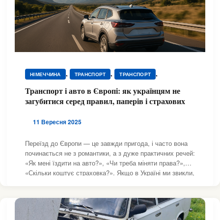
,
,
,
НІМЕЧЧИНА
ТРАНСПОРТ
ТРАНСПОРТ
,
,
ТРАНСПОРТ
ТРАНСПОРТ
ТРАНСПОРТ
Транспорт і авто в Європі: як українцям не
загубитися серед правил, паперів і страхових
11 Вересня 2025
Переїзд до Європи — це завжди пригода, і часто вона
починається не з романтики, а з дуже практичних речей:
«Як мені їздити на авто?», «Чи треба міняти права?»,
«Скільки коштує страховка?». Якщо в Україні ми звикли,
що в більшості випадків достатньо сісти за кермо й
рушити, то в Європі все значно