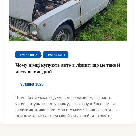
,
НІМЕЧЧИНА
ТРАНСПОРТ
Чому німці купують авто в лізинг: що це таке й
чому це вигідно?
9 Липня 2025
Вступ Коли українець чує слово «лізинг», він часто
уявляє якусь складну схему, пов’язану з бізнесом чи
великими компаніями. Але в Німеччині все навпаки —
лізингом користуються мільйони людей, які хочуть
їздити на новенькому авто без зайвих клопотів і великих
початкових витрат. Давайте розберемося,